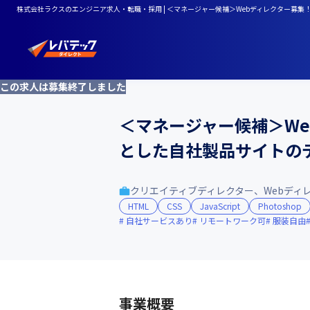
株式会社ラクスのエンジニア求人・転職・採用 | ＜マネージャー候補＞Webディレクター募
この求人は募集終了しました
＜マネージャー候補＞We
とした自社製品サイトの
クリエイティブディレクター、Webディ
HTML
CSS
JavaScript
Photoshop
自社サービスあり
リモートワーク可
服装自由
事業概要