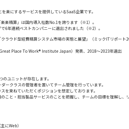
とを楽にするサービスを提供しているSaaS企業です。
楽楽精算」は国内導入社数No.1を誇ります（※1）。

で6年連続ベストカンパニーに選出されました（※2）。
ド型経費精算システム市場の実態と展望」（ミックITリポート2022年9月号：ht
ace To Work® Institute Japan）発表、2018～2023年選出
つのユニットが存在します。

ーダークラスの管理者を置いてチーム管理を行っています。

スを束ねていただくポジションを想定しております。

織のこと・担当製品サービスのことを把握し、チームの目標を理解し、
にWeb）
