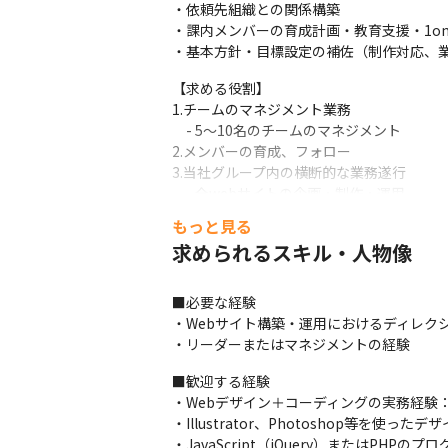
・依頼先組織との関係構築

・課内メンバーの育成計画・教育支援・1on
・基本方針・目標設定の補佐（制作対応、
【求める役割】

1.チームのマネジメント業務

　- 5～10名のチームのマネジメント

2.メンバーの育成、フォロー

3.当社グループ内の横断的な業務遂行

　- 全webサイトの企画・制作・運用

　- 社内外ブランディングツールの企画・制作
もっと見る
　- 依頼先組織との関係構築
求められるスキル・人物像
■必要な経験

・Webサイト構築・運用におけるディレクシ
・リーダーまたはマネジメントの経験
■歓迎する経験

・Webデザイン＋コーディングの実務経験：
・Illustrator、Photoshop等を使ったデ
・JavaScript（jQuery）またはPHPのプ