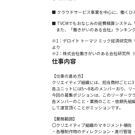
■ クラウドサービス事業を中心に、働くひ
■ TVCMでもおなじみの経費精算システム「
　また、「働きがいのある会社」ランキング
※1：デロイト トーマツ ミック経済研究所「クラウ
より

※2：株式会社働きがいのある会社研究所（Great Pl
仕事内容
【仕事の進め方】

クリエイティブ組織には、担当商材ごとに3
各ユニットには5～8名のメンバーおり、リ
今回の募集ポジションは、このリーダークラ
各メンバーのこと・業務のこと・依頼先組
して運営頂くことがミッションです。
【業務範囲】

〇クリエイティブ組織のマネジメント補佐

・各種制作物のディレクション・進行管理（主