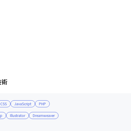
技術
CSS
JavaScript
PHP
op
Illustrator
Dreamweaver