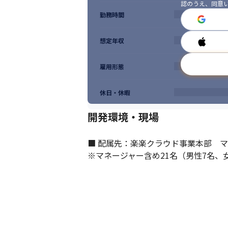
認のうえ、同意
勤務時間
想定年収
雇用形態
休日・休暇
開発環境・現場
■ 配属先：楽楽クラウド事業本部　マ
※マネージャー含め21名（男性7名、女