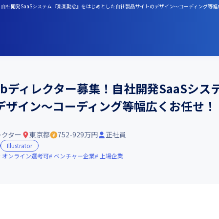
集！自社開発SaaSシステム『楽楽勤怠』をはじめとした自社製品サイトのデザイン～コーディング等
bディレクター募集！自社開発SaaSシス
デザイン～コーディング等幅広くお任せ！
レクター
東京都
752-929万円
正社員
Illustrator
オンライン選考可
ベンチャー企業
上場企業