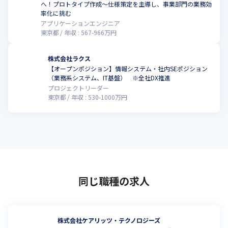
へ！プロトタイプ作成〜仕様策定を主導し、事業部門の業務効
率化に挑む
アプリケーションエンジニア
東京都
年収 :
567
-
966
万円
株式会社ラクス
【オープンポジション】情報システム・社内SEポジション
（業務系システム、IT基盤） ※全社DX推進
プロジェクトリーダー
東京都
年収 :
530
-
1000
万円
同じ職種の求人
株式会社ケアリッツ・テクノロジーズ