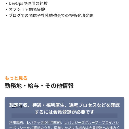
て携われます

・DevOpsや運用の経験 

・チーム同意の上で、自分たちで業務手法を選択していくことが
・オフショア開発経験 

できます
・ブログでの発信や社外勉強会での技術登壇発表
※1：デロイト トーマツ ミック経済研究所「クラウド型eメール一
斉配信サービスの市場動向」2021年より

※2：ミックITリポート2022年2月号（発行元：デトロイト トーマ
ツ ミック経済研究所）より
変更の範囲：会社の定める業務
もっと見る
勤務地・給与・その他情報
想定年収、待遇・福利厚生、
選考プロセスなどを確認
勤務地
するには会員登録が必要です
利用規約
、
レバテックID利用規約
、
レバレジーズグループ・プライバシ
ーポリシー
をご確認のうえ、同意いただける場合は会員登録へお進みく