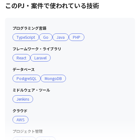
・市場のニーズ/シーズを満たし、競合に打ち勝つ製品を
このPJ・案件で使われている技術
設計・開発する

・高品質なサービスが提供できるように改善を重ねる

・高効率・高スピードでの開発ができるように体制や業務
プログラミング言語
手法の改善を重ねる。

TypeScript
Go
Java
PHP
・人材の育成により、より強い組織へ成長していく
フレームワーク・ライブラリ
React
Laravel
データベース
PostgreSQL
MongoDB
ミドルウェア・ツール
Jenkins
クラウド
AWS
プロジェクト管理