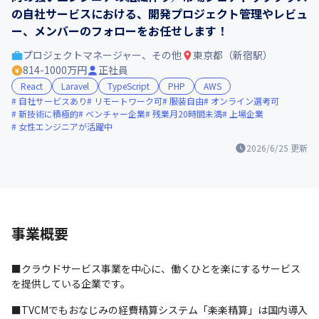
の自社サービスにおける、開発プロジェクト管理やレビュ
ー、メンバーのフォローをお任せします！
プロジェクトマネージャー、その他
東京都（新宿駅）
814-1000万円
正社員
React
Laravel
TypeScript
PHP
AWS
自社サービスあり
リモートワーク可
服装自由
オンライン選考可
新技術に積極的
ベンチャー企業
残業月20時間未満
上場企業
女性エンジニアが活躍中
2026/6/25
更新
事業概要
■クラウドサービス事業を中心に、働くひとを楽にするサービス
を提供している企業です。
■TVCMでもおなじみの経費精算システム「楽楽精算」は国内導入