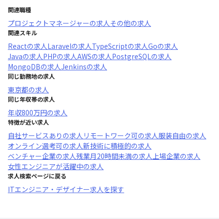
関連職種
プロジェクトマネージャー
の求人
その他
の求人
関連スキル
React
の求人
Laravel
の求人
TypeScript
の求人
Go
の求人
Java
の求人
PHP
の求人
AWS
の求人
PostgreSQL
の求人
MongoDB
の求人
Jenkins
の求人
同じ勤務地の求人
東京都
の求人
同じ年収帯の求人
年収
800万円
の求人
特徴が近い求人
自社サービスあり
の求人
リモートワーク可
の求人
服装自由
の求人
オンライン選考可
の求人
新技術に積極的
の求人
ベンチャー企業
の求人
残業月20時間未満
の求人
上場企業
の求人
女性エンジニアが活躍中
の求人
求人検索ページに戻る
ITエンジニア・デザイナー求人を探す