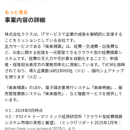
Redmine
GitLab
もっと見る
その他
事業内容の詳細
Selenium
支給PC
株式会社ラクスは、ITサービスで企業の成長を継続的に支援する
現場で選択可能（Windows/Mac）
ことをミッションとしている会社です。

主力サービスである『楽楽精算』は、経費・交通費・出張費な
ど、お金に関する処理を一元管理できるクラウド型の経費精算シ
ステムです。経費の手入力や手計算を自動化することで、申請
者・経理担当者双方の業務効率化に貢献しています。TVCMも放映
されており、導入企業数は約18000社（※1）、国内シェアトップ
を誇ります（※2）。
『楽楽精算』のほか、電子請求書発行システム『楽楽明細』、販
売管理業務システム『楽楽販売』、など複数サービスを提供して
います。
※1：2024年9月時点

※2：デロイト トーマツ ミック経済研究所「クラウド型経費精算
システム市場の実態と展望」（ミックITリポート2025年1月号：
https://mic-r.co.jp/micit/2025/）より