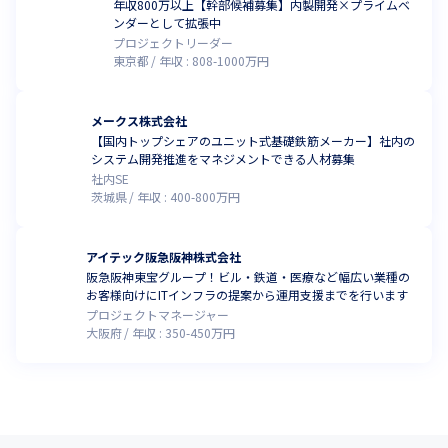
年収800万以上【幹部候補募集】内製開発×プライムベ
ンダーとして拡張中
プロジェクトリーダー
東京都
年収 :
808
-
1000
万円
メークス株式会社
【国内トップシェアのユニット式基礎鉄筋メーカー】社内の
システム開発推進をマネジメントできる人材募集
社内SE
茨城県
年収 :
400
-
800
万円
アイテック阪急阪神株式会社
阪急阪神東宝グループ！ビル・鉄道・医療など幅広い業種の
お客様向けにITインフラの提案から運用支援までを行います
プロジェクトマネージャー
大阪府
年収 :
350
-
450
万円