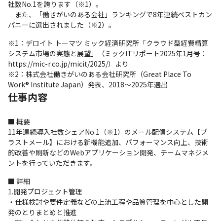
社数No.1を誇ります（※1）。

　また、「働きがいのある会社」ランキングで8年連続ベストカン
パニーに選出されました（※2）。
※1：デロイト トーマツ ミック経済研究所「クラウド型経費精算
システム市場の実態と展望」（ミックITリポート2025年1月号：
https://mic-r.co.jp/micit/2025/）より

※2：株式会社働きがいのある会社研究所（Great Place To 
Work® Institute Japan）発表、2018～2025年選出
仕事内容
■ 概要

11年連続導入社数シェアNo.1（※1）のメール配信システム【ブ
ラストメール】における新機能追加、パフォーマンス向上、技術
的改善や刷新などのWebアプリケーション開発、チームマネジメ
ントを行っていただきます。
■ 詳細

1.開発プロジェクト管理

・仕様検討や要件定義などの上流工程や品質管理を中心とした開
発のとりまとめと推進
