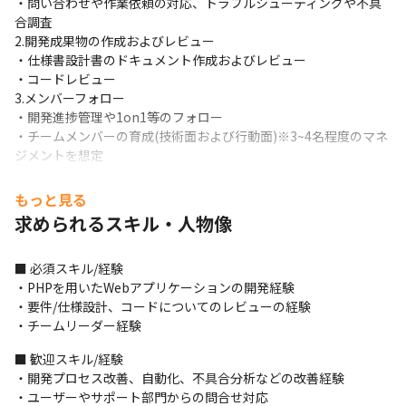
・問い合わせや作業依頼の対応、トラブルシューティングや不具
合調査

2.開発成果物の作成およびレビュー

・仕様書設計書のドキュメント作成およびレビュー

・コードレビュー

3.メンバーフォロー

・開発進捗管理や1on1等のフォロー

・チームメンバーの育成(技術面および行動面)※3~4名程度のマネ
ジメントを想定
＜開発するプロダクト＞

もっと見る
・blastmail（ブラストメール）

求められるスキル・人物像
顧客導入数（契約数18000社）＆シェア数11年連続業界No.1のメ
ール配信サービス（※2）

・blastengine（ブラストエンジン）

■ 必須スキル/経験

システム連携特化型のメール配信サービス。

・PHPを用いたWebアプリケーションの開発経験

お客様のシステムからAPI連携やSMTPリレー形式で接続すること
・要件/仕様設計、コードについてのレビューの経験

で簡単にメール配信が可能。
・チームリーダー経験
■ この仕事の魅力、面白み

■ 歓迎スキル/経験

・自分たちのプロダクトを持ち、それを育てることができます

・開発プロセス改善、自動化、不具合分析などの改善経験 

・製品の方向性や実装優先度など製品企画にも中心メンバーとし
・ユーザーやサポート部門からの問合せ対応 
