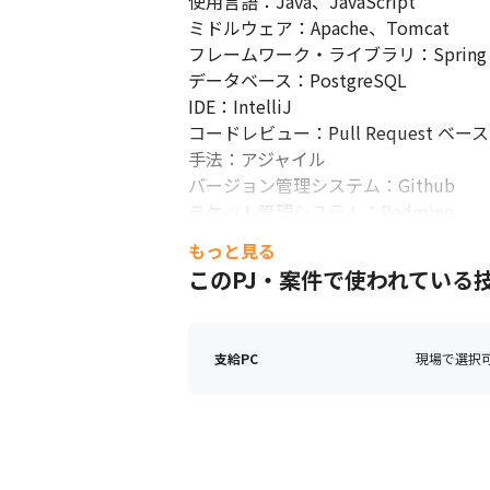
使用言語：Java、JavaScript

ミドルウェア：Apache、Tomcat

フレームワーク・ライブラリ：Spring Boot
データベース：PostgreSQL

IDE：IntelliJ

コードレビュー：Pull Request ベ
手法：アジャイル

バージョン管理システム：Github

チケット管理システム：Redmine

CI、テスト：Jenkins、gradle、Seleniu
もっと見る
その他ツール：Flyway、Docker

このPJ・案件で使われている
PC：ノートPC（Windows or Mac選
ディスプレイ：ワイドディスプレイ2台
支給PC
現場で選択可能
【データ基盤環境】

※新規構築となるため、技術・製品選