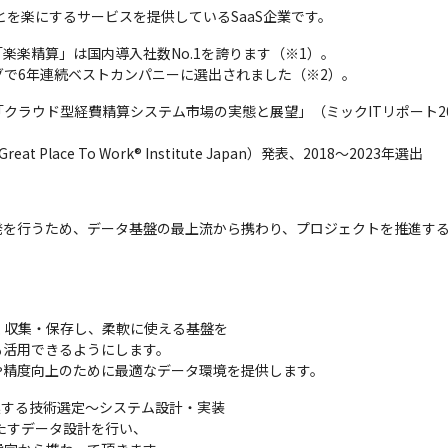
とを楽にするサービスを提供しているSaaS企業です。
楽楽精算」は国内導入社数No.1を誇ります（※1）。

で6年連続ベストカンパニーに選出されました（※2）。
ド型経費精算システム市場の実態と展望」（ミックITリポート2022年9月号：ht
ace To Work® Institute Japan）発表、2018～2023年選出
発を行うため、データ基盤の最上流から携わり、プロジェクトを推進す
収集・保存し、柔軟に使える基盤を

活用できるようにします。

や精度向上のために最適なデータ環境を提供します。　
連する技術選定～システム設計・実装

たすデータ設計を行い、
