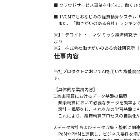
■ クラウドサービス事業を中心に、働くひ
■ TVCMでもおなじみの経費精算システム「
　また、「働きがいのある会社」ランキング
※1：デロイト トーマツ ミック経済研究所「クラウ
より

※2：株式会社働きがいのある会社研究所（Great Pl
仕事内容
当社プロダクトにおいてAIを用いた機能開
す。
【具体的な業務内容】

1.楽楽精算におけるデータ基盤の構築

　楽楽精算において必要なデータを効率よく
　設計・構築をし、それをAIの学習基盤にも
　これにより、経費精算プロセスの自動化
2.データ設計およびデータ収集・整形に関
　PdMやPMMと連携し、ビジネス要件を満