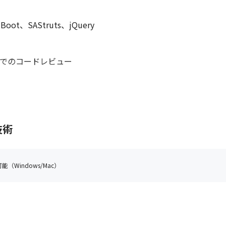
、SAStruts、jQuery

ースでのコードレビュー

m/Selenide

技術
択可能）

支給

（Windows/Mac）
定から担当いただく予定です。