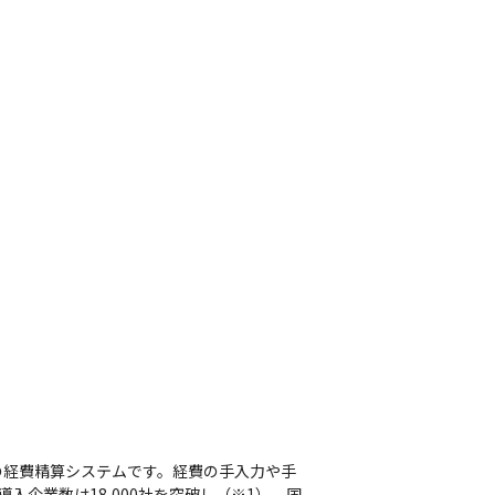
の経費精算システムです。経費の手入力や手
企業数は18,000社を突破し（※1）、国