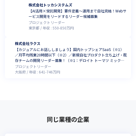
株式会社トッカシステムズ
【AI活用×受託開発】要件定義～運用まで自社完結！Webサ
ービス開発をリードするリーダー候補募集
プロジェクトリーダー
東京都
年収 :
550
-
850
万円
株式会社ラクス
【カジュアルにお話ししましょう】国内トップシェアSaaS（※1）
／月平均残業20時間以下（※2）／新規自社プロダクト立ち上げ・既
存チームの開発リーダー募集！（※1：デロイト トーマツ ミック経
済研究所「クラウド型経費精算システム市場の実態と展望」（ミッ
プロジェクトリーダー
クITリポート2025年1月号：https://mic-r.co.jp/micit/2025/）より／
大阪府
年収 :
641
-
746
万円
※2：2025年5月時点）
同じ業種の企業