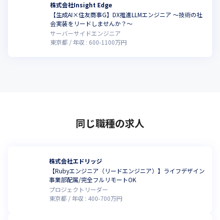
株式会社Insight Edge
【生成AI×住友商事G】DX推進LLMエンジニア 〜技術の社
会実装をリードしませんか？〜
サーバーサイドエンジニア
東京都
年収 :
600
-
1100
万円
同じ職種の求人
株式会社エドリッジ
【Rubyエンジニア（リードエンジニア）】ライフデザイン
事業部配属/完全フルリモートOK
プロジェクトリーダー
東京都
年収 :
400
-
700
万円