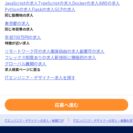
JavaScript
の求人
TypeScript
の求人
Docker
の求人
AWS
の求人
Python
の求人
Flask
の求人
GCP
の求人
同じ勤務地の求人
東京都
の求人
同じ年収帯の求人
年収
700万円
の求人
特徴が近い求人
リモートワーク可
の求人
服装自由
の求人
副業可
の求人
フレックス制度あり
の求人
新技術に積極的
の求人
グローバル展開
の求人
求人検索ページに戻る
ITエンジニア・デザイナー求人を探す
応募へ進む
ITエンジニア・デザイナーの求人・転職TOP
ITエンジニア・デザイナーの求人・転職を探