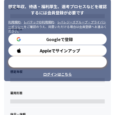
取りつつチームとして成果を出すことが出来ること
想定年収、待遇・福利厚生、
選考プロセスなどを確認
勤務地
するには会員登録が必要です
利用規約
、
レバテックID利用規約
、
レバレジーズグループ・プライバシ
ーポリシー
をご確認のうえ、同意いただける場合は会員登録へお進みく
アクセス
ださい。
Googleで登録
Appleでサインアップ
勤務時間
メールアドレスで登録
想定年収
ログインはこちら
雇用形態
休日・休暇