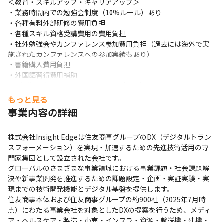
＜​教育・スキルアップ・キャリアアップ＞

・業務時間内での勉強会制度（10%ルール）あり

・各種有料外部研修の費用負担

・各種スキル資格受講費用の費用負担

・社外勉強会やカンファレンス参加費用負担（過去には海外で実
施されたカンファレンスへの参加実績もあり）

・書籍購入費用負担

・外国語習得費用補助

・5段階のグレードに応じた評価、昇格制度
もっと見る
事業内容の詳細
株式会社Insight Edgeは住友商事グループのDX（デジタルトラン
スフォーメーション）を実現・加速するための先進技術活用の専
門家集団として設立された会社です。

グローバルのさまざまな事業領域における事業課題・社会課題解
決や新事業開発を推進するための課題設定・企画・実証実験・実
現までの技術開発機能とデジタル基盤を提供します。

住友商事本体および住友商事グループの約900社（2025年7月時
点）にわたる事業会社を対象としたDXの提案を行うため、メディ
ア・ヘルスケア・製造・小売・インフラ・資源・輸送機・建機・