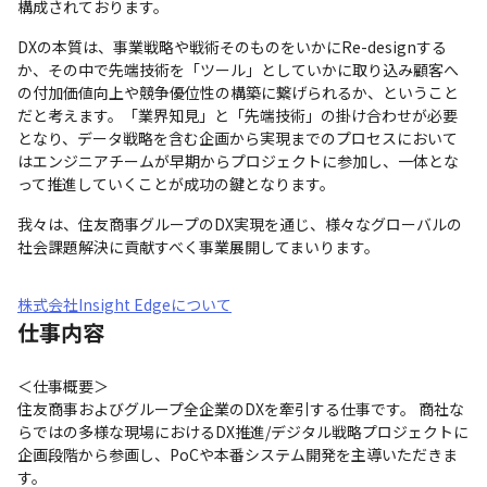
構成されております。
DXの本質は、事業戦略や戦術そのものをいかにRe-designする
か、その中で先端技術を「ツール」としていかに取り込み顧客へ
の付加価値向上や競争優位性の構築に繋げられるか、ということ
だと考えます。「業界知見」と「先端技術」の掛け合わせが必要
となり、データ戦略を含む企画から実現までのプロセスにおいて
はエンジニアチームが早期からプロジェクトに参加し、一体とな
って推進していくことが成功の鍵となります。
我々は、住友商事グループのDX実現を通じ、様々なグローバルの
社会課題解決に貢献すべく事業展開してまいります。
株式会社Insight Edgeについて
仕事内容
＜仕事概要＞

住友商事およびグループ全企業のDXを牽引する仕事です。 商社な
らではの多様な現場におけるDX推進/デジタル戦略プロジェクトに
企画段階から参画し、PoCや本番システム開発を主導いただきま
す。
