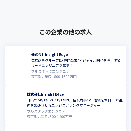
タルトランスフォーメーション（DX）を加速
するための技術専門会社と･･･
この企業の他の求人
株式会社Insight Edge
住友商事グループDX専門企業/アジャイル開発を牽引する
こ
リードエンジニアを募集！
フルスタックエンジニア
東京都
年収 :
800
-
1600
万円
株式会社Insight Edge
【Python/AWS/GCP/Azure】住友商事CoE組織を牽引！DX推
進を加速させるエンジニアリングマネージャー
フルスタックエンジニア
東京都
年収 :
900
-
1400
万円