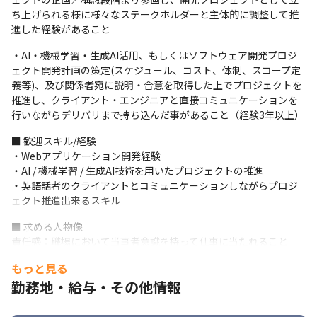
ールの企画、技術実証、開発 

ち上げられる様に様々なステークホルダーと主体的に調整して推
・大手SIerにおけるAI駆動型システム開発を実現するAIエージェン
進した経験があること
ト開発 

・介護業界向け新規事業開発におけるサービスデザインおよびク
・AI・機械学習・生成AI活用、もしくはソフトウェア開発プロジ
リエイティブ制作 

ェクト開発計画の策定(スケジュール、コスト、体制、スコープ定
・物流事業における各拠点横断でのDX推進/データ活用のための全
義等)、及び関係者宛に説明・合意を取得した上でプロジェクトを
体アーキテクチャ構想と個別施策具体化
推進し、クライアント・エンジニアと直接コミュニケーションを
行いながらデリバリまで持ち込んだ事があること（経験3年以上）
■ 歓迎スキル/経験

・Webアプリケーション開発経験

・AI / 機械学習 / 生成AI技術を用いたプロジェクトの推進

・英語話者のクライアントとコミュニケーションしながらプロジ
ェクト推進出来るスキル
■ 求める人物像

責任感：職場において当事者意識を持って仕事に当たれること

突破力/推進力：リーダーシップを発揮し、困難な状況下でも問題
もっと見る
解決能力を発揮出来ること

勤務地・給与・その他情報
成長意欲：新しい分野/困難な分野にもポジティブに挑戦出来るこ
と

協調性：周囲のメンバーを尊敬・信頼し、コミュニケーションを