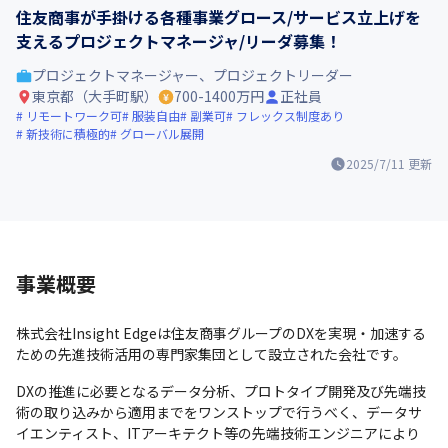
住友商事が手掛ける各種事業グロース/サービス立上げを
支えるプロジェクトマネージャ/リーダ募集！
プロジェクトマネージャー、プロジェクトリーダー
東京都（大手町駅）
700-1400万円
正社員
リモートワーク可
服装自由
副業可
フレックス制度あり
新技術に積極的
グローバル展開
2025/7/11
更新
事業概要
株式会社Insight Edgeは住友商事グループのDXを実現・加速する
ための先進技術活用の専門家集団として設立された会社です。
DXの推進に必要となるデータ分析、プロトタイプ開発及び先端技
術の取り込みから適用までをワンストップで行うべく、データサ
イエンティスト、ITアーキテクト等の先端技術エンジニアにより