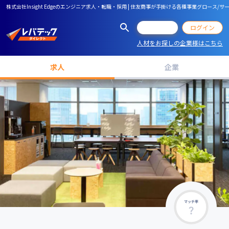
株式会社Insight Edgeのエンジニア求人・転職・採用 | 住友商事が手掛ける各種事業グロー
会員登録
ログイン
人材をお探しの企業様はこちら
求人
企業
マッチ率