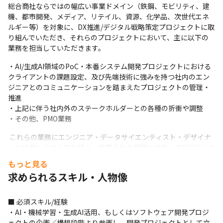
総合商社ならではの幅広い事業ドメイン（鉄鋼、モビリティ、建
機、都市開発、メディア、リテイル、資源、化学品、次世代エネ
ルギー等）を対象に、DX推進/デジタル戦略策定プロジェクトに取
り組んでいただき、それらのプロジェクトにおいて、主に以下の
業務を担当していただきます。
・AI/生成AI領域のPoC・本番システム開発プロジェクトにおける
クライアントの課題設定、及び先端技術に強みを持つ社内のエン
ジニアとのコミュニケーションを踏まえたプロジェクトの管理・
推進

・上記に伴う社内外のステークホルダーとの各種の折衝や調整

・その他、PMO業務
 これらの業務にエンジニア・データサイエンティスト・デザイナ
ーと協働しながら取り組み、事業会社の現場に伴走してDX/デジタ
ル戦略の実現を遂行していきます。
もっと見る
求められるスキル・人物像
 ＜過去に当社で実装したプロジェクトの一例＞ 

・小売業における新規出店時の売上予測アルゴリズム開発 

・食品スーパー事業における総菜値引き最適化アルゴリズム構
■ 必須スキル/経験

築・アプリケーション開発 

・AI・機械学習・生成AI活用、もしくはソフトウェア開発プロジ
・総合商社における生成AIを活用した全社投融資意思決定支援ツ
ェクトの企画／構想段階より参画し、開発プロジェクトとして立