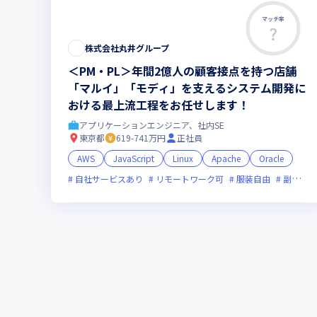
マッチ率
株式会社丸井グループ
＜PM・PL＞年間2億人の顧客接点を持つ店舗
「マルイ」「モディ」を支えるシステム開発に
おける最上流工程をお任せします！
アプリケーションエンジニア、社内SE
東京都
619-741万円
正社員
AWS
JavaScript
Linux
Apache
Oracle
自社サービスあり
リモートワーク可
服装自由
副業可