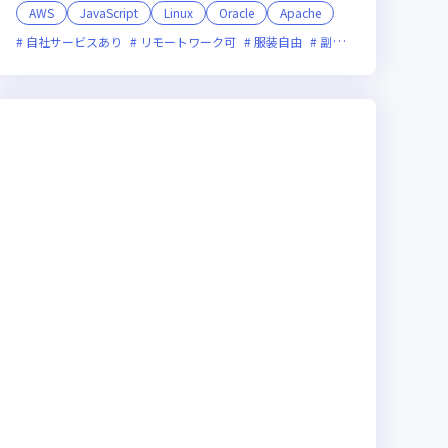
AWS
JavaScript
Linux
Oracle
Apache
チャー企業
自社サービスあり
残業月20時間未満
リモートワーク可
実務未経験歓迎
服装自由
副業可
オンライン選