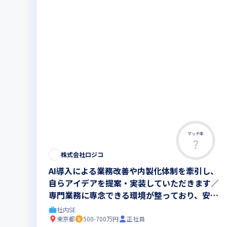
マッチ率
株式会社ロジコ
AI導入による業務改善や内製化体制を牽引し、
自らアイデアを提案・実装していただきます／
専門業務に専念できる環境が整っており、安定
した働き方が叶います
社内SE
東京都
500-700万円
正社員