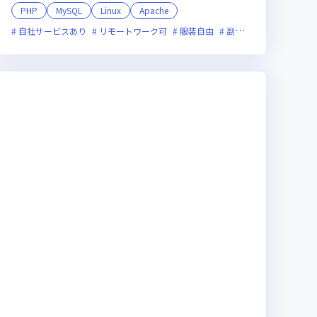
PHP
MySQL
Linux
Apache
上場企業
自社サービスあり
女性エンジニアが活躍中
リモートワーク可
服装自由
副業可
オンライン選