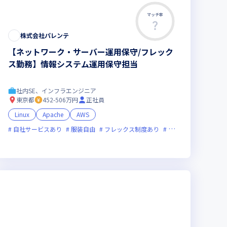
マッチ率
株式会社パレンテ
【ネットワーク・サーバー運用保守/フレック
ス勤務】情報システム運用保守担当
社内SE、インフラエンジニア
東京都
452-506万円
正社員
Linux
Apache
AWS
ベンチャー企業
自社サービスあり
残業月20時間未満
服装自由
フレックス制度あり
グローバル展開
女性エンジニアが活躍中
残業月20時間未満