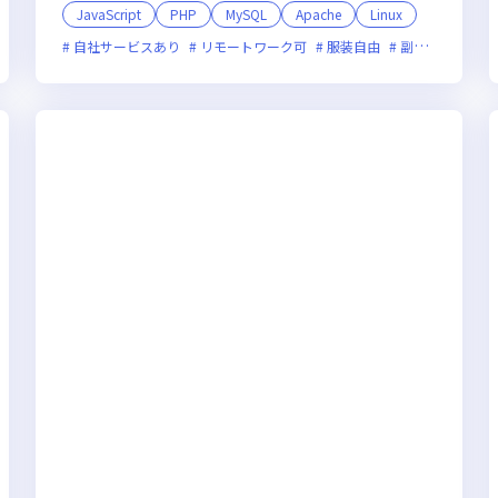
本定時退社／年休125日以上！完全土日祝休
JavaScript
PHP
MySQL
Apache
Linux
み！
自社サービスあり
リモートワーク可
服装自由
副業可
ベン