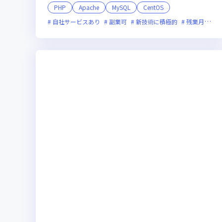
PHP
Apache
MySQL
CentOS
自社サービスあり
副業可
新技術に積極的
残業月20時間未満