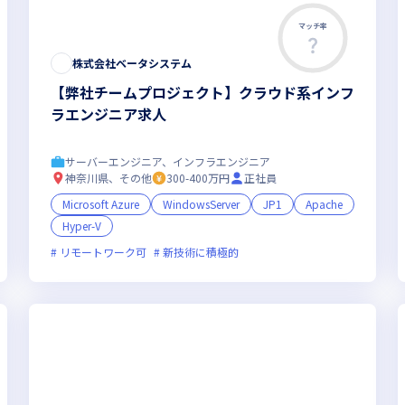
マッチ率
株式会社ベータシステム
【弊社チームプロジェクト】クラウド系インフ
ラエンジニア求人
サーバーエンジニア、インフラエンジニア
神奈川県、その他
300-400万円
正社員
Microsoft Azure
WindowsServer
JP1
Apache
Hyper-V
オンライン選考可
フレックス制度あり
新規立ち上げ
新技術に積極的
リモートワーク可
新技術に積極的