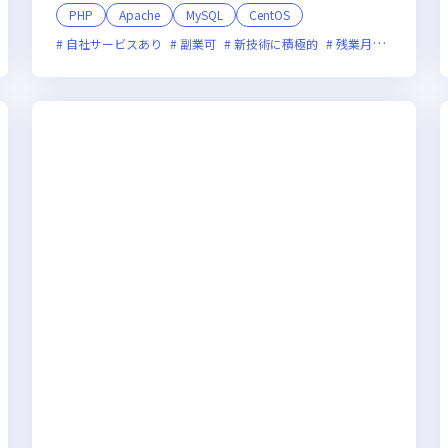
PHP
Apache
MySQL
CentOS
上場企業
自社サービスあり
女性エンジニアが活躍中
副業可
新技術に積極的
残業月20時間未満