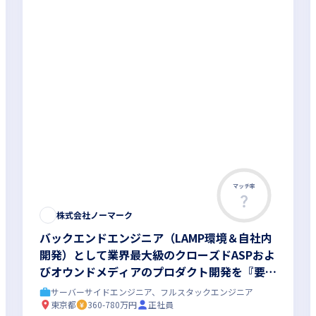
マッチ率
株式会社ノーマーク
バックエンドエンジニア（LAMP環境＆自社内
開発）として業界最大級のクローズドASPおよ
びオウンドメディアのプロダクト開発を『要件
定義～開発～検証～リリース～運用』まで一貫
サーバーサイドエンジニア、フルスタックエンジニア
でお任せします／週3日リモート 在宅OK／基
東京都
360-780万円
正社員