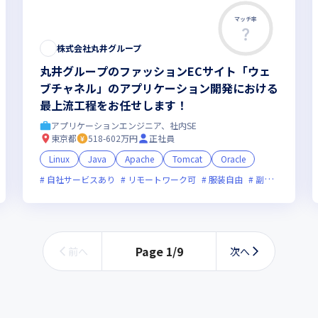
マッチ率
株式会社丸井グループ
丸井グループのファッションECサイト「ウェ
ブチャネル」のアプリケーション開発における
最上流工程をお任せします！
アプリケーションエンジニア、社内SE
東京都
518-602万円
正社員
Linux
Java
Apache
Tomcat
Oracle
オンライン選考可
自社サービスあり
フレックス制度あり
リモートワーク可
残業月20時間未満
服装自由
副業可
上場企業
オン
Page
1
/
9
前へ
次へ