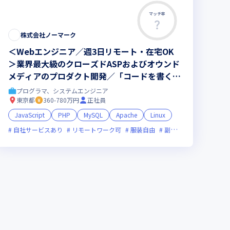
マッチ率
株式会社ノーマーク
＜Webエンジニア／週3日リモート・在宅OK
＞業界最大級のクローズドASPおよびオウンド
メディアのプロダクト開発／「コードを書く」
だけじゃない、「サービスを育てる」エンジニ
プログラマ、システムエンジニア
ア募集！自社開発／基本定時退社／年休125日
東京都
360-780万円
正社員
以上！完全土日祝休み！
JavaScript
PHP
MySQL
Apache
Linux
ライン選考可
自社サービスあり
フレックス制度あり
リモートワーク可
残業月20時間未満
服装自由
副業可
上場企業
ベンチャー企