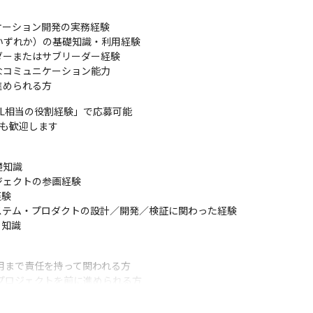
ーション開発の実務経験

 いずれか）の基礎知識・利用経験

ーまたはサブリーダー経験

コミュニケーション能力

進められる方
L相当の役割経験」で応募可能

方も歓迎します
知識

ェクトの参画経験

験

ステム・プロダクトの設計／開発／検証に関わった経験

知識

用まで責任を持って関われる方

プロジェクトを前に進められる方

続けながら専門性を高めたい方