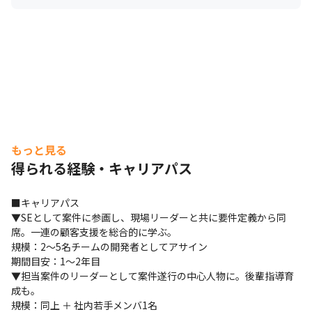
もっと見る
得られる経験・キャリアパス
■キャリアパス

▼SEとして案件に参画し、現場リーダーと共に要件定義から同
席。一連の顧客支援を総合的に学ぶ。

規模：2～5名チームの開発者としてアサイン

期間目安：1〜2年目

▼担当案件のリーダーとして案件遂行の中心人物に。後輩指導育
成も。

規模：同上 ＋ 社内若手メンバ1名
