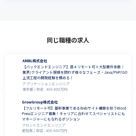
るグループの社員が、自分の仕事をする傍ら、当時普及し始めた
スマホに目をつけ、「スマホのビジネス活用」、「業務向けスマ
ホアプリ分野」にいち早く着手。
業務で携わるUCテレフォニー分野の新たなブレイクスルーとして
のスマホ活用を思いつき、「もともとのアイソルートの得意分
同じ職種の求人
野・UCでのコア技術」×「ビジネスシーンでのスマートフォン活
用」で自社製品を発表しました。

これが、まだスマホの普及率が9.7％だった2010年のこと。こうし
てIPに特化したグループから、その社員をリーダーとした新しい
AMBL株式会社
【バックエンドエンジニア】週４リモート可×大型案件多数｜
グループ「モバイルソリューショングループ」が新設されまし
業界/クライアント規模を問わず様々なフェーズ・Java/PHP/GO
た。
上流工程の開発経験を積める！
アプリケーションエンジニア
このように、世の中のニーズとうまく結びつけることで、柔軟な
東京都
年収 :
450
-
800
万円
事業展開をし続けています。
GrowGroup株式会社
■教育事業
【フルリモート可】基幹事業であるWebサイト構築を担うWord
Pressエンジニア募集！キャリアに合わせてスペシャリストにも
「コミュトレ」という社会人のコミュニケーションに関しての課
マネージャーにもなれるポジション
題を解決するサービスを展開。

フロントエンドエンジニア
人間関係構築、ディスカッション、プレゼン、営業、マネジメン
愛知県
年収 :
450
-
600
万円
トなどビジネスコミュニケーションに必要なものを学びたいニー