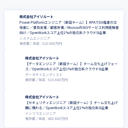
実際に下記のようなサービスを提供しております。 

・クラウド移行コンサルティングサービス
株式会社アイソルート
・WEBシステム・業務アプリケーション開発サービス
Power Platformエンジニア（新設チーム）】RPAでDX推進の立
役者に／普及支援／顧客折衝／Microsoft365サービス利用経験者
向け／OpenWorkスコア上位1%の独立系クラウドSI企業
・IoT基盤開発・データ分析 サービス 

システムエンジニア
・アジャイル開発支援サービス
東京都
年収 :
510
-
680
万円
・データ分析基盤構築サービス
株式会社アイソルート
・クラウド対応 社内ネットワーク導入支援サービス
【データエンジニア（新設チーム）】チーム立ち上げフェー
ズ／OpenWorkスコア上位1%の独立系クラウドSI企業
データサイエンティスト
・ ChatGPT組み込み支援サービス
東京都
年収 :
510
-
680
万円
・ Apple Vision Pro アプリ開発サービス 
株式会社アイソルート
＜自社プロダクト＞

【セキュリティエンジニア（新設チーム）】チーム立ち上げ
当社では、【時代の流れ】×【我々の強み】＝【新しい価値・独
期に携わる／OpenWorkスコア上位1%の独立系SI企業
自性を創造する】ことで、フレキシブルに事業を展開していま
インフラエンジニア
す。
東京都
年収 :
480
-
680
万円
元々、IP通信/UC テレフォニー開発の分野に強い独自性を発揮す