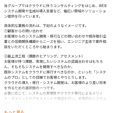
当グループではクラウドに伴うコンサルティングをはじめ、WEB
システム開発や生成AI導入支援など、幅広い領域のソリューショ
ン提供を行っています。
具体的な業務の流れは、下記のようなイメージです。

①顧客からの問い合わせ

お客様からのシステム開発・移行などの問い合わせや既存取引企
業との信頼関係構築からニーズを拾い、エンジニア主体で案件相
談をいただくところから始まります。
②最上流工程（課題のヒアリング、アセスメント）

お客様が持つ課題、実現したいシステムの認識合わせはもちろ
ん、そもそもシステムを開発すべきなのか、

既存システムをクラウドに移行すべきなのか、といった「システ
ムのプロ」としての目線でお客様とやりとりします。 

クラウドの導入・移行・システム開発は、お客様のより良い将来
を作るための選択肢の一つです。

必要に応じて、システムの実現性やクラウド移行によるメリッ
ト・デメリットのアセスメントや検証を行い、本格的なシステム
開発・導入に移行していきます。
もっと見る