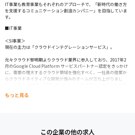
IT事業も教育事業もそれぞれのアプローチで、「新時代の働き方
を支援するコミュニケーション創造カンパニー」を目指していま
す。  
■IT事業
＜SI事業＞

現在の主力は「クラウドインテグレーションサービス」。
元々クラウド黎明期よりクラウド業界に参入しており、2017年2
月のGoogle Cloud Platform サービスパートナー認定をきっかけ
に、需要の増大するクラウド領域を強化すべく、一社員の提案か
らクラウドネイティブな開発が強みのチームが立ち上がりまし
た。そこからAWS、GCP、Azureといったパブリッククラウドの
有識者、有資格者も増加しチームとして多くの案件において上流
もっと見る
部分から参画しクライアントからの信頼を獲得してきました。
さらに、2021年には自社ブランド「CLOUDFLAG」をリリース
し、今まさに時代に求められているクラウド活用の専門家として
の高い技術力を用いて、ますます高まるニーズにお応えしていま
す。  
この企業の他の求人