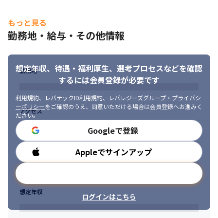
持った社員が社員を育て、強固な集団へと成長してきており、
Webやクラウド・生成AIに精通した強力なエンジニアが多く、技
もっと見る
術面においても切磋琢磨して成長できる環境があります。
勤務地・給与・その他情報
【職務内容の変更範囲：会社の定める業務】
想定年収、待遇・福利厚生、
選考プロセスなどを確認
勤務地
するには会員登録が必要です
利用規約
、
レバテックID利用規約
、
レバレジーズグループ・プライバシ
ーポリシー
をご確認のうえ、同意いただける場合は会員登録へお進みく
アクセス
ださい。
Googleで登録
Appleでサインアップ
勤務時間
メールアドレスで登録
想定年収
ログインはこちら