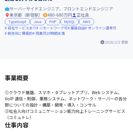
サーバーサイドエンジニア、フロントエンドエンジニア
東京都（新宿駅）
480-680万円
正社員
TypeScript
Java
PHP
MySQL
AWS
自社サービスあり
リモートワーク可
服装自由
オンライン選考可
新技術に積極的
残業月20時間未満
2026/2/2
更新
事業概要
①クラウド基盤、スマホ・タブレットアプリ、Web システム、
VoIP 通信・制御、業務システム、ネットワーク・サーバーの各分
野についての設計・構築・開発・導入・コンサル 

②社会人向けコミュニケーション能力向上トレーニングサービス
（コミュトレ）
仕事内容