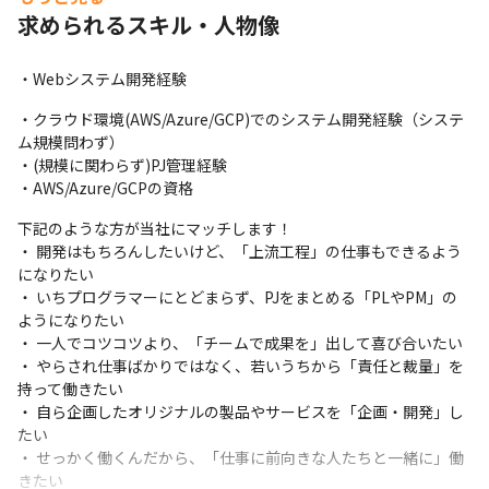
③上流工程～下流工程（要件定義、設計、開発、テスト）

求められるスキル・人物像
お客様が本当に実現したいことを認識できて初めて、システム開
発を進めていくのが当社流です。 

そのためには、お客様との綿密な認識合わせだけでなく、アセス
・Webシステム開発経験
メントや検証をご提案することもよく行います。
・クラウド環境(AWS/Azure/GCP)でのシステム開発経験（システ
実際の開発では、一般的な要件定義・基本設計と呼ばれる上流工
ム規模問わず）

程から開発・テストまで一連の工程を対応できることが強みで
・(規模に関わらず)PJ管理経験

す。
・AWS/Azure/GCPの資格
具体的には…

下記のような方が当社にマッチします！

・クラウド導入支援サービス

・ 開発はもちろんしたいけど、「上流工程」の仕事もできるよう
・クラウド移行コンサルティングサービス

になりたい

・WEBシステム・業務アプリケーション開発サービス

・ いちプログラマーにとどまらず、PJをまとめる「PLやPM」の
・生成AI導入支援サービスなど
ようになりたい

・ 一人でコツコツより、「チームで成果を」出して喜び合いたい

■ポジションの魅力

・ やらされ仕事ばかりではなく、若いうちから「責任と裁量」を
・時代に求められるエンジニアとして、顧客に対して本質的な課
持って働きたい

題解決のための価値提供をすべく、上流工程から携われる機会が
・ 自ら企画したオリジナルの製品やサービスを「企画・開発」し
あります。

たい

・アイデアを形にし、自らビジネスを創出していける機会があり
・ せっかく働くんだから、「仕事に前向きな人たちと一緒に」働
ます。

きたい
・当社としてクラウド黎明期より事業参入し、経験とノウハウを