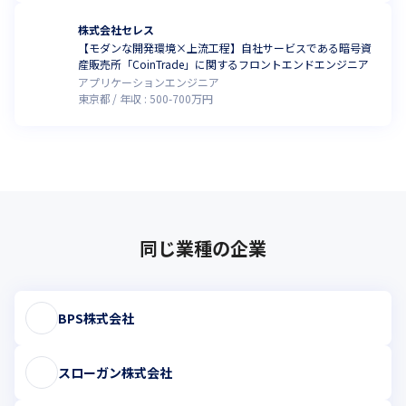
ズに応じて学べるものです。
株式会社セレス
特徴は受講者の「行動変容」を目指したサービスであるという点
【モダンな開発環境×上流工程】自社サービスである暗号資
産販売所「CoinTrade」に関するフロントエンドエンジニア
です。

アプリケーションエンジニア
「知識の習得」がゴールにならず、コミュトレでは教育行動学に
東京都
年収 :
500
-
700
万円
基づき、知識を習得した上で実践を想定したトレーニングを行
い、最終的には実社会で活かしていくことを重視しています。

直近では書籍も出版し、Amazonセールス・営業部門では1位を獲
得（※）。
コミュトレで長年培った人材育成のメソッドを社内研修という形
で還元し、対人スキルが高く上流から開発を担えるエンジニアっ
ぽくないエンジニアの集団となっております。
同じ業種の企業
※『Amazon』売れ筋ランキング第1位：セールス・営業　4月8
日～4月9日（2024年10月時点）

※『Amazon』人気ギフトランキング第1位：セールス・営業　4
BPS株式会社
月9日～4月13日（2024年10月時点）
スローガン株式会社