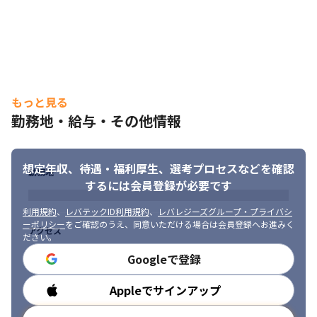
自分の意見や改善提案を積極的に発信できる環境です。
【募集背景】

クライアントからの依頼が増加しており、

既存リーダーが複数案件を兼務している状況です。
今後の体制強化を見据え、

もっと見る
サブリーダー〜リーダー候補として育成できるエンジニアを募集
します。
勤務地・給与・その他情報
想定年収、待遇・福利厚生、
選考プロセスなどを確認
勤務地
するには会員登録が必要です
利用規約
、
レバテックID利用規約
、
レバレジーズグループ・プライバシ
ーポリシー
をご確認のうえ、同意いただける場合は会員登録へお進みく
アクセス
ださい。
Googleで登録
Appleでサインアップ
勤務時間