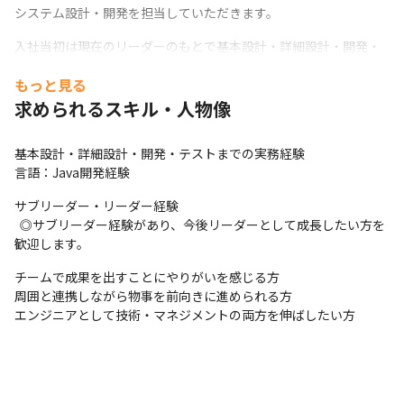
システム設計・開発を担当していただきます。
入社当初は現在のリーダーのもとで基本設計・詳細設計・開発・
テストを行いながら、

もっと見る
徐々に上流工程（基本設計、要件調整）やチームマネジメントに
も関わっていただきます。
求められるスキル・人物像
■ 業務内容

基本設計・詳細設計・開発・テストまでの実務経験

業務システム（社内管理系・業務支援系・決済システム）の開
言語：Java開発経験
発・改修

詳細設計・開発・単体テスト・結合テスト

サブリーダー・リーダー経験

基本設計・仕様調整（経験・希望に応じてお任せ）

  ◎サブリーダー経験があり、今後リーダーとして成長したい方を
チームメンバーの進捗管理・サポート（リーダー補佐）
歓迎します。
■ 工程

チームで成果を出すことにやりがいを感じる方

基本設計／詳細設計／開発／テスト／保守
周囲と連携しながら物事を前向きに進められる方

エンジニアとして技術・マネジメントの両方を伸ばしたい方
【所属組織】

PM：1名

PL：1名

メンバー：1名（＋あなた）

少数精鋭チームで、PM・PLと距離が近く、
