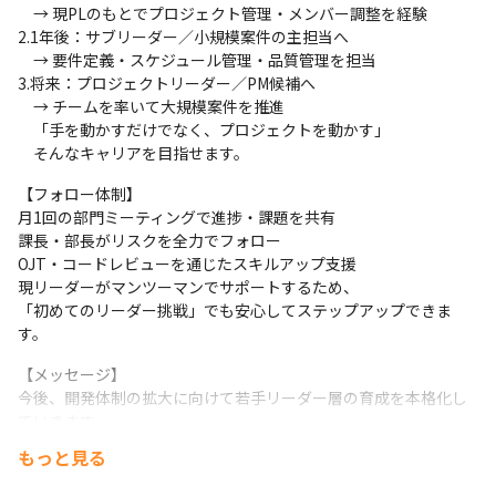
　→ 現PLのもとでプロジェクト管理・メンバー調整を経験

2.1年後：サブリーダー／小規模案件の主担当へ

　→ 要件定義・スケジュール管理・品質管理を担当

3.将来：プロジェクトリーダー／PM候補へ

　→ チームを率いて大規模案件を推進

　「手を動かすだけでなく、プロジェクトを動かす」

　そんなキャリアを目指せます。
【フォロー体制】

月1回の部門ミーティングで進捗・課題を共有

課長・部長がリスクを全力でフォロー

OJT・コードレビューを通じたスキルアップ支援

現リーダーがマンツーマンでサポートするため、

「初めてのリーダー挑戦」でも安心してステップアップできま
す。
【メッセージ】

今後、開発体制の拡大に向けて若手リーダー層の育成を本格化し
ていきます。
もっと見る
大手通信グループという安定した基盤のもとで、

技術を磨きながら上流・マネジメントに挑戦できる環境がありま