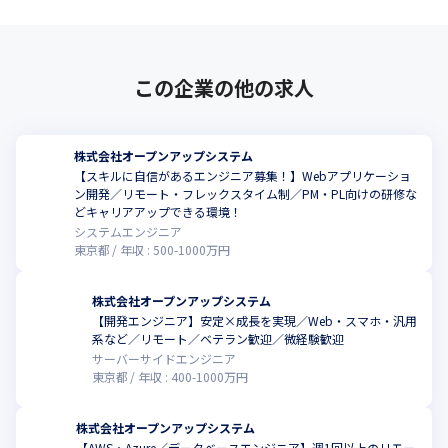
す。
「サブリーダーからリーダーへ」

「開発から設計・要件定義へ」
この企業の他の求人
──その一歩を踏み出したいあなたの成長を、私たちは全力で支
援します。
株式会社オープンアップシステム
【スキルに自信があるエンジニア募集！】Webアプリケーショ
ン開発／リモート・フレックスタイム制／PM・PL向けの研修な
どキャリアアップできる環境！
システムエンジニア
東京都
年収 :
500
-
1000
万円
株式会社オープンアップシステム
【開発エンジニア】安定×成長を実現／Web・スマホ・汎用
系など／リモート／ベテラン歓迎／微経験歓迎
サーバーサイドエンジニア
東京都
年収 :
400
-
1000
万円
株式会社オープンアップシステム
【AWS・Azure／データベースエンジニア】週1回以上のリモー