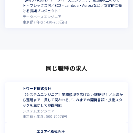
ト・フレックス可／EC2・Lambda・Auroraなど／安定的に働
ける長期プロジェクト！
データベースエンジニア
東京都
年収 :
430
-
700
万円
同じ職種の求人
トワード株式会社
【システムエンジニア】業務領域を広げたいSE歓迎！／上流か
ら運用まで一貫して関われる／これまでの開発言語・技術スタ
ックを生かして参画可能
システムエンジニア
東京都
年収 :
500
-
700
万円
エスアイ株式会社