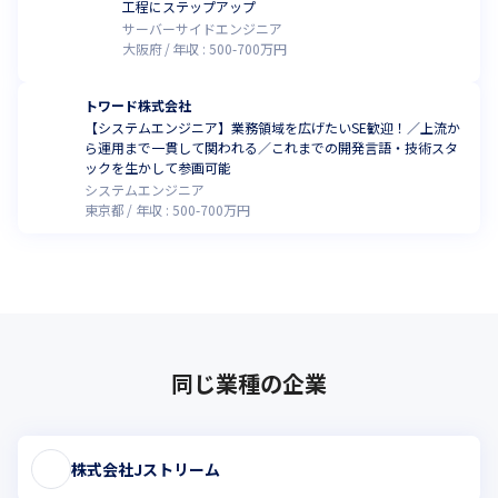
工程にステップアップ
サーバーサイドエンジニア
大阪府
年収 :
500
-
700
万円
トワード株式会社
【システムエンジニア】業務領域を広げたいSE歓迎！／上流か
ら運用まで一貫して関われる／これまでの開発言語・技術スタ
ックを生かして参画可能
システムエンジニア
東京都
年収 :
500
-
700
万円
同じ業種の企業
株式会社Jストリーム