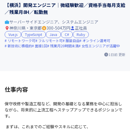
【横浜】開発エンジニア｜微経験歓迎／資格手当毎月支給
／残業月8H／転勤無
サーバーサイドエンジニア、システムエンジニア
神奈川県・東京都
300-504万円
正社員
Vue.js
TypeScript
Java
C#
Ruby
リモートワーク可
フルリモート可
服装自由
オンライン選考可
新技術に積極的
面接1回
残業月20時間未満
女性エンジニアが活躍中
1日前
更新
仕事内容
保守改修や製造工程など、開発の基礎となる業務を中心に担当し
ながら、将来的に上流工程へステップアップできるポジションで
す。
 まずは、これまでのご経験やスキルに応じて、
