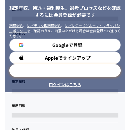
想定年収、待遇・福利厚生、
選考プロセスなどを確認
勤務地
するには会員登録が必要です
利用規約
、
レバテックID利用規約
、
レバレジーズグループ・プライバシ
ーポリシー
をご確認のうえ、同意いただける場合は会員登録へお進みく
アクセス
ださい。
Googleで登録
Appleでサインアップ
勤務時間
メールアドレスで登録
想定年収
ログインはこちら
雇用形態
休日・休暇