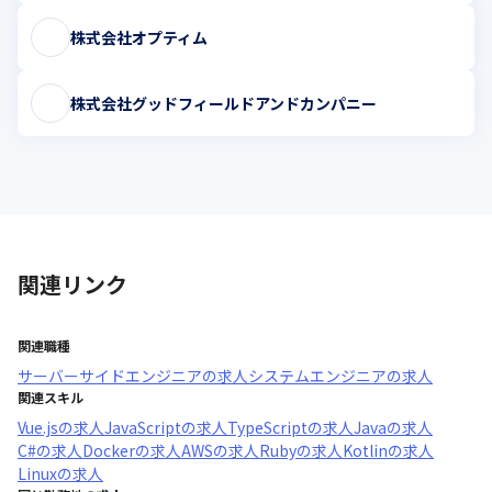
株式会社オプティム
株式会社グッドフィールドアンドカンパニー
関連リンク
関連職種
サーバーサイドエンジニア
の求人
システムエンジニア
の求人
関連スキル
Vue.js
の求人
JavaScript
の求人
TypeScript
の求人
Java
の求人
C#
の求人
Docker
の求人
AWS
の求人
Ruby
の求人
Kotlin
の求人
Linux
の求人