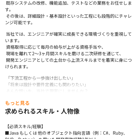
 既存システムの改修、機能追加、テストなどの業務をお任せしま
す。

 その後は、詳細設計・基本設計といった工程にも段階的にチャレ
ンジ可能です。
 当社では、エンジニアが確実に成長できる環境づくりを重視して
います。

 資格取得に応じて毎月の給与が上がる資格手当や、

 現場を離れて2〜3ヶ月間スキルを磨ける二次研修を通じて、

 開発エンジニアとしての土台から上流スキルまでを着実に身につ
けられます。
 「下流工程から一歩抜け出したい」

 「将来は設計や要件定義にも関わりたい」

 そんな想いを、当社で現実にしませんか？
もっと見る
求められるスキル・人物像
【必須スキル/経験】

■Java もしくは 他のオブジェクト指向言語（例：C#、Ruby、