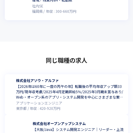
社内SE
福岡県
年収 :
300
-
660
万円
同じ職種の求人
株式会社アソウ・アルファ
【2026年は60年に一度の丙午の年】転職後の平均年収アップ額33
万円/現年収考慮/2025年4月定期昇給5％/2025年3月期末賞与あり/
Web・オープン系のアプリ・システム開発を中心にさまざまな案件
にチャレンジ／AI、クラウド、DXなど最先端案件多数/あなたのス
アプリケーションエンジニア
キルアップをサポート
東京都
年収 :
420
-
920
万円
株式会社オープンアップシステム
【大阪/Java】システム開発エンジニア｜リーダー・上流