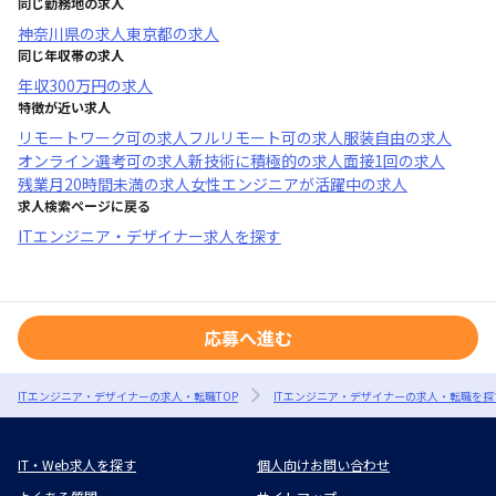
同じ勤務地の求人
神奈川県
の求人
東京都
の求人
同じ年収帯の求人
年収
300万円
の求人
特徴が近い求人
リモートワーク可
の求人
フルリモート可
の求人
服装自由
の求人
オンライン選考可
の求人
新技術に積極的
の求人
面接1回
の求人
残業月20時間未満
の求人
女性エンジニアが活躍中
の求人
求人検索ページに戻る
ITエンジニア・デザイナー求人を探す
応募へ進む
ITエンジニア・デザイナーの求人・転職TOP
ITエンジニア・デザイナーの求人・転職を探
IT・Web求人を探す
個人向けお問い合わせ