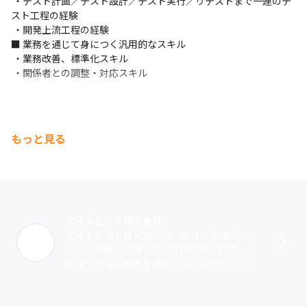
 ・テスト計画／テスト設計／テスト実行／リテストまで一連のテ
スト工程の経験

 ・開発上流工程の経験

■ 業務を通じて身につく汎用的なスキル

 ・業務改善、標準化スキル

 ・関係者との調整・対応スキル
もっと見る
エイトビット株式会社
エイトビット株式会社は、前身の企業からさ
らなる成長を見据えて2022年8月に創業し、
東京・大阪に拠点を構え、600名を超える社
員が在籍しています（2023年10月時点） 。
私たちは、“技術力と熱い想い･･･