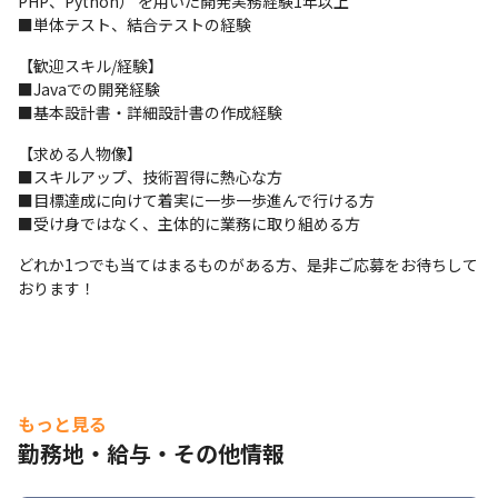
PHP、Python） を用いた開発実務経験1年以上

■単体テスト、結合テストの経験
【歓迎スキル/経験】

■Javaでの開発経験

■基本設計書・詳細設計書の作成経験
【求める人物像】

■スキルアップ、技術習得に熱心な方

■目標達成に向けて着実に一歩一歩進んで行ける方

■受け身ではなく、主体的に業務に取り組める方
どれか1つでも当てはまるものがある方、是非ご応募をお待ちして
おります！
もっと見る
勤務地・給与・その他情報