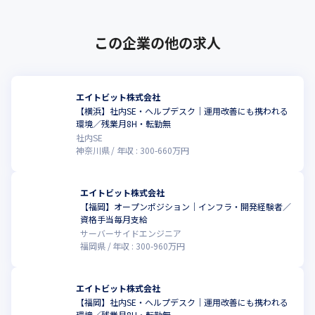
この企業の他の求人
エイトビット株式会社
【横浜】社内SE・ヘルプデスク｜運用改善にも携われる
環境／残業月8H・転勤無
社内SE
神奈川県
年収 :
300
-
660
万円
エイトビット株式会社
【福岡】オープンポジション｜インフラ・開発経験者／
資格手当毎月支給
サーバーサイドエンジニア
福岡県
年収 :
300
-
960
万円
エイトビット株式会社
【福岡】社内SE・ヘルプデスク｜運用改善にも携われる
環境／残業月8H・転勤無