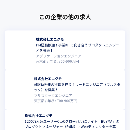
この企業の他の求人
株式会社エニグモ
PM経験歓迎！事業KPIに向き合うプロダクトエンジニ
アを募集！
アプリケーションエンジニア
東京都
年収 :
700
-
900
万円
株式会社エニグモ
AI駆動開発の推進を担う！リードエンジニア（フルスタ
ック）を募集！
フルスタックエンジニア
東京都
年収 :
700
-
900
万円
株式会社エニグモ
1200万人超ユーザーCtoCグローバルECサイト「BUYMA」の
プロダクトマネージャー（PdM）／Webディレクターを募
こ