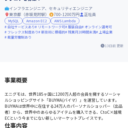
インフラエンジニア、セキュリティエンジニア
東京都（赤坂見附駅）
700-1200万円
正社員
MySQL
Amazon EC2
AWS Lambda
自社サービスあり
リモートワーク可
服装自由
オンライン選考可
フレックス制度あり
新技術に積極的
残業月20時間未満
上場企業
裁量労働制あり
13日前
更新
事業概要
エニグモは、世界185ヶ国に1200万人超の会員を擁するソーシャ
ルショッピングサイト「BUYMA(バイマ）」を運営しています。
BUYMAは世界中に在住する24万人のパーソナルショッパー（出品
者）から、世界中のあらゆるアイテムを購入できる、CtoC×越境
ECという今までにない新しいマーケットプレイスです。
仕事内容