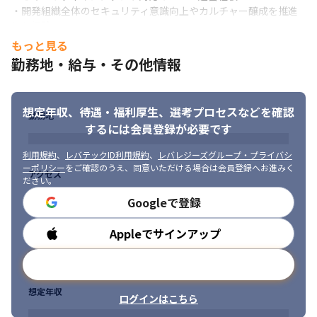
インフラグループ全体の役割は下記となります。
・開発組織全体のセキュリティ意識向上やカルチャー醸成を推進
した経験

・BUYMAを始めとした自社サービスの設計/構築/運用

・AI活用におけるセキュリティリスク管理やガイドライン策定経
もっと見る
・OS、各種ミドルウェア、データベースの設定・パフォーマンス
験
勤務地・給与・その他情報
チューニング

・新規技術検証/導入

・最新の脅威動向や技術トレンドを継続的にキャッチアップし、
・障害切り分け/対応

セキュリティ課題を仕組みやアーキテクチャで解決することに興
・セキュリティ対応
想定年収、待遇・福利厚生、
選考プロセスなどを確認
味をお持ちの方

勤務地
・セキュリティを属人的な運用や個別対応ではなく、組織全体で
するには会員登録が必要です
継続的に実践できる仕組みとして定着させることに興味をお持ち
の方

利用規約
、
レバテックID利用規約
、
レバレジーズグループ・プライバシ
ーポリシー
をご確認のうえ、同意いただける場合は会員登録へお進みく
・エンジニアや他部署と協力しながら、組織横断で課題解決を進
アクセス
ださい。
められる方

・セキュリティと開発生産性の両立を意識しながら改善提案がで
Googleで登録
きる方

・新たな技術や仕組みの導入、体制づくりを楽しみながら推進で
Appleでサインアップ
勤務時間
きる方

・能動的に課題を発見し、改善提案・推進できる方
メールアドレスで登録
想定年収
ログインはこちら