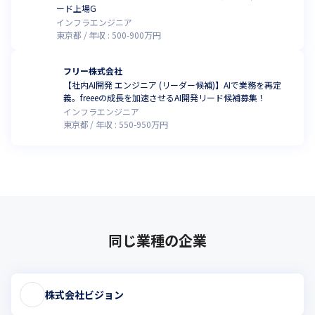
ード上場G
インフラエンジニア
東京都
年収 :
500
-
900
万円
フリー株式会社
【社内AI開発 エンジニア (リーダー候補)】AIで業務を再定
義。freeeの成長を加速させるAI開発リード候補募集！
インフラエンジニア
東京都
年収 :
550
-
950
万円
同じ業種の企業
株式会社ビジョン