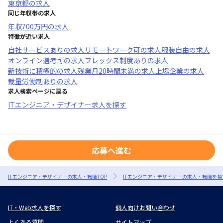
東京都
の求人
同じ年収帯の求人
年収
700万円
の求人
特徴が近い求人
自社サービスあり
の求人
リモートワーク可
の求人
服装自由
の求人
オンライン選考可
の求人
フレックス制度あり
の求人
新技術に積極的
の求人
残業月20時間未満
の求人
上場企業
の求人
裁量労働制あり
の求人
求人検索ページに戻る
ITエンジニア・デザイナー求人を探す
応募へ進む
ITエンジニア・デザイナーの求人・転職TOP
ITエンジニア・デザイナーの求人・転職を探
IT・Web求人を探す
個人向けお問い合わせ
よくある質問
サイトマップ