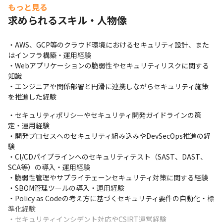
の策定

もっと見る
・開発組織全体のセキュリティ意識向上に向けた啓発活動や仕組
求められるスキル・人物像
みづくり

・BUYMA TRAVEL等のグループ会社に対するセキュリティルール
策定支援
・AWS、GCP等のクラウド環境におけるセキュリティ設計、また
はインフラ構築・運用経験

エニグモではセキュリティ業務を単独のチームで担うのではな
・Webアプリケーションの脆弱性やセキュリティリスクに関する
く、所属先のインフラグループや開発チーム、コーポレートITチ
知識

ームと連携しながら組織横断で推進しています。
・エンジニアや関係部署と円滑に連携しながらセキュリティ施策
を推進した経験
セキュリティツールの導入やルール整備などは本ポジションが中
心となって推進しますが、導入後の定常運用や実作業については
・セキュリティポリシーやセキュリティ開発ガイドラインの策
各チームと連携しながら進めており、脆弱性診断等についても開
定・運用経験

発側が主体となって実施しています。
・開発プロセスへのセキュリティ組み込みやDevSecOps推進の経
験

各チームと協働しながら、全社的なセキュリティレベルの向上を
・CI/CDパイプラインへのセキュリティテスト（SAST、DAST、
推進していただくことを期待しています。
SCA等）の導入・運用経験

・脆弱性管理やサプライチェーンセキュリティ対策に関する経験

【所属先のインフラグループについて】

・SBOM管理ツールの導入・運用経験

開発組織であるサービスエンジニアリング本部の中でインフラ・
・Policy as Codeの考え方に基づくセキュリティ要件の自動化・標
セキュリティ関連の専門知識が必要とされるシステムを設計・構
準化経験

築から運用・監視まで担当しているグループです。
・セキュリティインシデント対応やCSIRT運営経験
