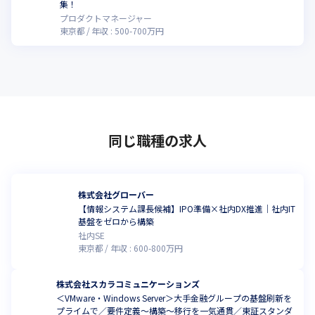
集！
プロダクトマネージャー
東京都
年収 :
500
-
700
万円
同じ職種の求人
株式会社グローバー
【情報システム課長候補】IPO準備×社内DX推進｜社内IT
基盤をゼロから構築
社内SE
東京都
年収 :
600
-
800
万円
株式会社スカラコミュニケーションズ
＜VMware・Windows Server＞大手金融グループの基盤刷新を
プライムで／要件定義〜構築〜移行を一気通貫／東証スタンダ