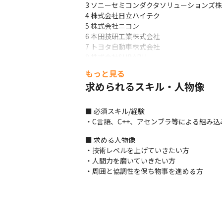
3 ソニーセミコンダクタソリューションズ株
4 株式会社日立ハイテク

5 株式会社ニコン

6 本田技研工業株式会社

7 トヨタ自動車株式会社

8 株式会社SUBARU

9 ヤマハ発動機株式会社

もっと見る
10 株式会社デンソーテン

求められるスキル・人物像
（敬省略）
その他、モビリティー / ロボット / 航空・宇宙 
■ 必須スキル/経験

※日本のトップメーカーを中心に、幅広い
・C言語、C++、アセンブラ等による組み
（変更の範囲）当社の定める業務。詳細は
■ 求める人物像

・技術レベルを上げていきたい方

・人間力を磨いていきたい方

・周囲と協調性を保ち物事を進める方