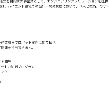
確立を目指す大手企業として、エンジニアリングソリューションを提供

業は、ハイエンド領域での設計・開発業務において、「人と技術」のサ
。
産業用までロボット案件に関与頂き、

ア開発を担当頂きます。
ト開発

ットの制御プログラム

ミング


