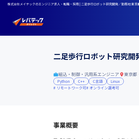
株式会社メイテックのエンジニア求人・転職・採用 | 二足歩行ロボット研究開発／勤務地 東京
二足歩行ロボット研究開発
組込・制御・汎用系エンジニア
東京都
Python
C++
C言語
Linux
リモートワーク可
オンライン選考可
事業概要