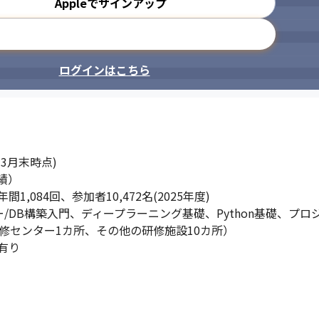
Appleでサインアップ
メールアドレスで登録
ログインはこちら
3月末時点)

績）

084回、参加者10,472名(2025年度)

/DB構築入門、ディープラーニング基礎、Python基礎、プロ
修センター1カ所、その他の研修施設10カ所）

有り