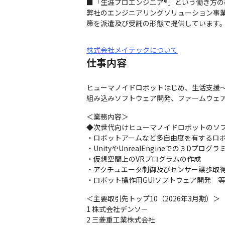
■「生涯プロエンジニア®」という働き方の
弊社のエンジニアリングソリューション事
策を派遣及び受託の形態で提供しています
株式会社メイテックについて
仕事内容
ヒューマノイドロボットはじめ、生活支援～
組み込みソフトウェア開発、ファームウェ
＜業務内容＞

◆次世代向けヒューマノイドロボットのソフ
・ロボットアームなど多自由度を有するロボ
・UnityやUnrealEngineでの３Dプログラ
・仮想空間上のVRプログラムの作成

・アクチュエータ制御及びセンサー譲歩取得
・ロボット操作用GUIソフトウェア開発　等
＜主要取引先トップ10（2026年3月期）＞

1 株式会社デンソー

2 三菱重工業株式会社
