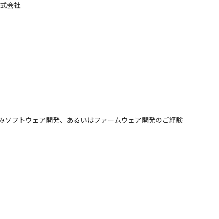
式会社

/ 半導体・LSI / 産業用機械 / 電気・電子機器 / 素材 / エネルギー・プラン
業界でご活躍いただけます
込みソフトウェア開発、あるいはファームウェア開発のご経験
就業条件明示書に記載。