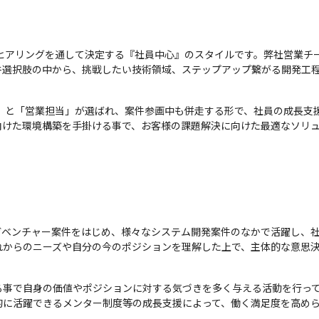
なヒアリングを通して決定する『社員中心』のスタイルです。弊社営業チ
件選択肢の中から、挑戦したい技術領域、ステップアップ繋がる開発工
ー」と「営業担当」が選ばれ、案件参画中も併走する形で、社員の成長支
向けた環境構築を手掛ける事で、お客様の課題解決に向けた最適なソリ
ガベンチャー案件をはじめ、様々なシステム開発案件のなかで活躍し、
れからのニーズや自分の今のポジションを理解した上で、主体的な意思
事で自身の価値やポジションに対する気づきを多く与える活動を行って
的に活躍できるメンター制度等の成長支援によって、働く満足度を高め