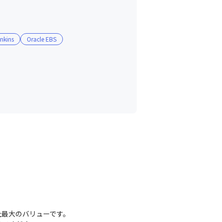
nkins
Oracle EBS
最大のバリューです。
