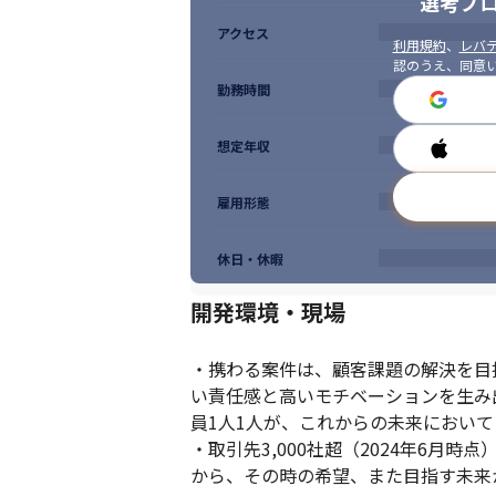
選考プ
アクセス
利用規約
、
レバテ
認のうえ、同意
勤務時間
想定年収
雇用形態
休日・休暇
開発環境・現場
・携わる案件は、顧客課題の解決を目
い責任感と高いモチベーションを生み
員1人1人が、これからの未来において
・取引先3,000社超（2024年6
から、その時の希望、また目指す未来