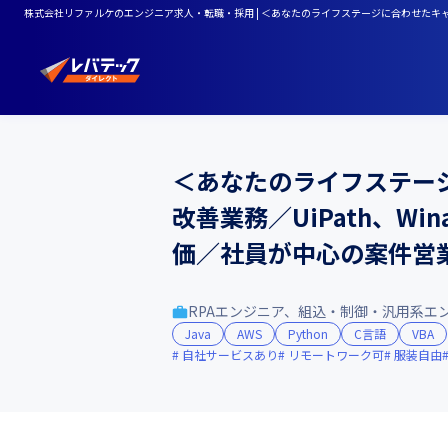
株式会社リファルケのエンジニア求人・転職・採用 | ＜あなたのライフステージに合わせたキャリア
＜あなたのライフステー
改善業務／UiPath、Wi
価／社員が中心の案件営業
RPAエンジニア、組込・制御・汎用系エ
Java
AWS
Python
C言語
VBA
自社サービスあり
リモートワーク可
服装自由