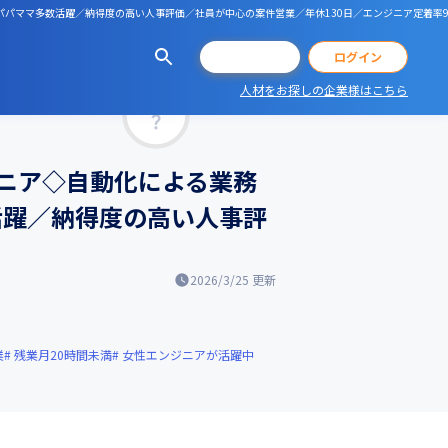
◆女性やパパママ多数活躍／納得度の高い人事評価／社員が中心の案件営業／年休130日／エンジニア定着率9
会員登録
ログイン
人材をお探しの企業様はこちら
マッチ率
ジニア◇自動化による業務
多数活躍／納得度の高い人事評
2026/3/25
更新
業
残業月20時間未満
女性エンジニアが活躍中