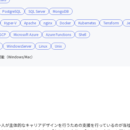
でいるため、経験者の大規模採用を行ってまいります。
PostgreSQL
SQL Server
MongoDB
Hyper-V
Apache
nginx
Docker
Kubernetes
Terraform
Je
GCP
Microsoft Azure
Azure Functions
Shell
WindowsServer
Linux
Unix
（Windows/Mac）
一人が主体的なキャリアデザインを行うための支援を行っているのが当社