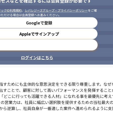
ロセスなどを確認するには会員登録が必要です
ックID利用規約
、
レバレジーズグループ・プライバシーポリシー
をご確
いただける場合は会員登録へお進みください。
Googleで登録
Appleでサインアップ
メールアドレスで登録
ログインはこちら
指すためにも主体的な意思決定をできる限り尊重します。なぜ
出すことで、顧客に対して高いパフォーマンスを発揮すること
「どこに行っても活躍できる人材」になれる事を最優先に考えて
月時点）の営業力は、社員に幅広い選択肢を提供するための当社最
から逆算し、社員自身が一番適した案件へ進められるように支援