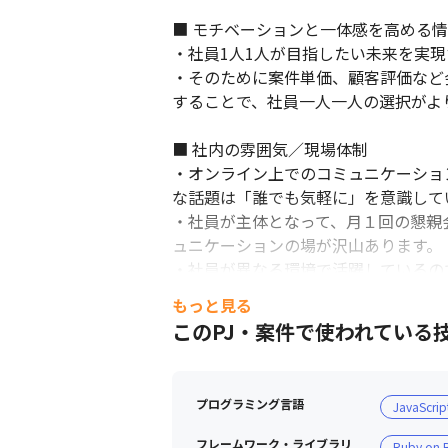
■ モチベーションと一体感を高める情
・社員1人1人が目指したい未来を実
・そのために案件単価、顧客評価など
することで、社員一人一人の選択がよ
■ 社内の雰囲気／現場体制

・オンライン上でのコミュニケーショ
な話題は「誰でも気軽に」を意識してい
・社員が主体となって、月１回の懇親
ュニケーションの場が沢山あります。

・社員が異なる環境で活躍しているの
・多くの社員が異なるクライアント先
もっと見る
員として、仲間意識を感じることがで
このPJ・案件で使われている
し、メリハリのある関係性をを構築しま
＜募集背景＞

プログラミング言語
JavaScrip
当社は設立から5期連続黒字を達成、コ
績）。直近5年の売上を比較したときに1
フレームワーク・ライブラリ
Ruby on R