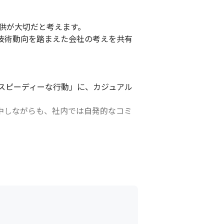
供が大切だと考えます。

技術動向を踏まえた会社の考えを共有
スピーディーな行動」に、カジュアル
中しながらも、社内では自発的なコミ
が対面で会うことによって、会社の一
よって、お互いを尊重する文化を形成
ている企業です（2024年6月実