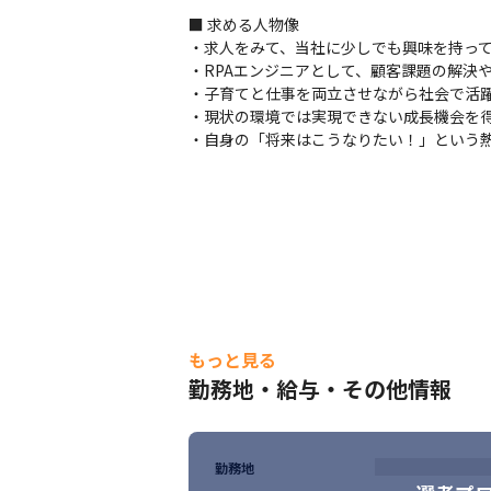
・社員一人一人にメンターが付き、1on1
■ 求める人物像

満足度の向上を促進していきます。
・求人をみて、当社に少しでも興味を持って
・RPAエンジニアとして、顧客課題の解決
＜スキルアップ支援＞

・子育てと仕事を両立させながら社会で活躍
・自身の「現在の市場価値」を確認するこ
・現状の環境では実現できない成長機会を得
エンジニア社員にとっては、今後のスキルア
・自身の「将来はこうなりたい！」という
・その上で、キャリア支援を通して学習機
備しています。 

・リーダーシップやマネジメントスキルを
＜案件例＞

・WinActor開発支援（出社）

工程：ヒアリング、要件定義、設計、開発、
環境：RPA、Winactor
・不動産業界向けRPA化支援業務（出社）

もっと見る
工程：ヒアリング、要件定義、設計、開発、
勤務地・給与・その他情報
環境：UiPath、WinActor
・顧客企業内のRPA開発支援（リモート導入
工程：開発、テスト

勤務地
環境：BizRobo、Shell、SQL