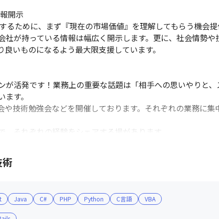
報開示

現するために、まず『現在の市場価値』を理解してもらう機会提
会社が持っている情報は幅広く開示します。更に、社会情勢や
り良いものになるよう最大限支援しています。

ンが活発です！業務上の重要な話題は「相手への思いやりと、
ます。

会や技術勉強会などを開催しております。それぞれの業務に集
で、それぞれの経験をシェアする場があります。

で作業を行っています。そのため、適時、リファルケ社員同士
きます。また、異なる環境や課題を共有する場を設けることに
技術
す。

t
Java
C#
PHP
Python
C言語
VBA
ロナ禍という社会情勢の中でも力強く、右肩上がりで成長を続け
7倍の成長を達成しました（2024年6月現在）。 

ails