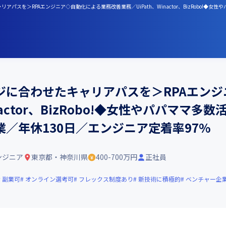
パスを＞RPAエンジニア◇自動化による業務改善業務／UiPath、Winactor、BizRobo!
ジに合わせたキャリアパスを＞RPAエン
nactor、BizRobo!◆女性やパパママ
／年休130日／エンジニア定着率97%
ンジニア
東京都・神奈川県
400-700万円
正社員
副業可
オンライン選考可
フレックス制度あり
新技術に積極的
ベンチャー企