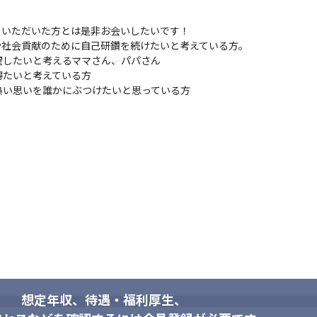
形式のヒアリングを行います。定期的な成長支援の実施や担当業務に課
いただいた方とは是非お会いしたいです！

や社会貢献のために自己研鑽を続けたいと考えている方。

したいと考えるママさん、パパさん

とが出来るのが「単価査定制度」です。実際の営業チームによる「市場
たいと考えている方

ップの為の営業指針にすることが出来ます。

熱い思いを誰かにぶつけたいと思っている方
会の必要性を促しながら、社員自らが必要性を感じた領域を伸ばしてい
身に着けられる、リファルケ独自の「マネジメント研修」を実施してい
テスト

テスト

）

想定年収、待遇・福利厚生、