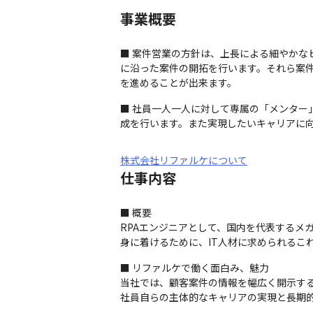
事業概要
■ 案件営業の方針は、上長による細やか
に沿った案件の開拓を行います。それら案
を進めることが出来ます。
■ 社員一人一人に対して専属の「メンタ
成を行います。また実現したいキャリアに
株式会社リファルケについて
仕事内容
■ 概要

RPAエンジニアとして、国内を代表するメ
身に着けるために、IT人材に求められるこ
■ リファルケで働く面白み、魅力

当社では、顧客案件の情報を幅広く開示する
社員自らの主体的なキャリアの実現と長期