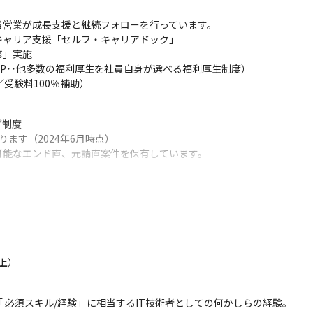
営業が成長支援と継続フォローを行っています。

ャリア支援「セルフ・キャリアドック」

」実施

P‥他多数の福利厚生を社員自身が選べる福利厚生制度）

／受験料100％補助）
制度

ます（2024年6月時点）

能なエンド直、元請直案件を保有しています。

水準を達成しています。
て「オンボーディング制度」を導入しています。この制度では、入社後
上）
や受託開発などの社内業務を準備しています。それら社内業務と並行し
らの案件を探していきます。

の任意のタイミングで1on1形式のキャリアコンサルティングを実施し
 必須スキル/経験」に相当するIT技術者としての何かしらの経験。
す。
