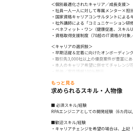
＜個別最適化されたキャリア／成長支援＞

・社員一人一人に対して専属メンター×担当
・国家資格キャリアコンサルタントによるキ
・社外講師による「コミュニケーション研修
・ベネフィット・ワン（健康促進、スキルU
・資格取得支援制度（70超のIT資格が対象
＜キャリアの選択肢＞

・早期活躍＆定着に向けたオンボーディング
・取引先3,000社以上の優良案件が豊富にあり
・本人のキャリア希望に併せてチャレンジ可
・単価／案件情報100％開示

・高還元率×賞与年3回＝業界でも高い給与
もっと見る
■ 入社後のキャリア戦略支援

求められるスキル・人物像
＜入社時・案件参画中＞

・入社後の早期活躍＆定着に向けた支援とし
■ 必須スキル/経験

様々な施策を行っております。

RPAエンジニアとしての開発経験（6カ月以
・本社勤務の場合は、自社プロダクト開発
い方向性をじっくりとヒアリングし、次月か
■歓迎スキル/経験

・国家資格キャリアコンサルタントが、社員
・キャリアチェンジを希望の場合は、上記「
人のライフキャリアに寄り添って話を聞きま