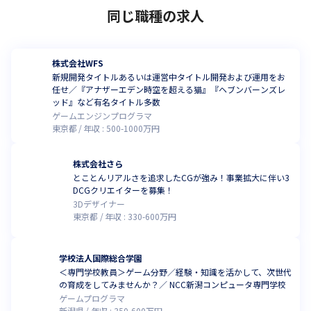
同じ職種の求人
株式会社WFS
新規開発タイトルあるいは運営中タイトル開発および運用をお
任せ／『アナザーエデン時空を超える猫』『ヘブンバーンズレ
ッド』など有名タイトル多数
ゲームエンジンプログラマ
東京都
年収 :
500
-
1000
万円
株式会社さら
とことんリアルさを追求したCGが強み！事業拡大に伴い3
DCGクリエイターを募集！
3Dデザイナー
東京都
年収 :
330
-
600
万円
学校法人国際総合学園
＜専門学校教員＞ゲーム分野／経験・知識を活かして、次世代
の育成をしてみませんか？／ NCC新潟コンピュータ専門学校
ゲームプログラマ
新潟県
年収 :
350
-
600
万円