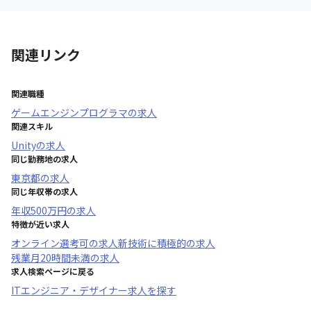
関連リンク
関連職種
ゲームエンジンプログラマ
の求人
関連スキル
Unity
の求人
同じ勤務地の求人
東京都
の求人
同じ年収帯の求人
年収
500万円
の求人
特徴が近い求人
オンライン選考可
の求人
新技術に積極的
の求人
残業月20時間未満
の求人
求人検索ページに戻る
ITエンジニア・デザイナー求人を探す