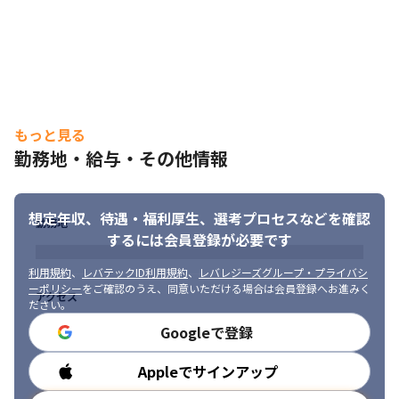
もっと見る
勤務地・給与・その他情報
想定年収、待遇・福利厚生、
選考プロセスなどを確認
勤務地
するには会員登録が必要です
利用規約
、
レバテックID利用規約
、
レバレジーズグループ・プライバシ
ーポリシー
をご確認のうえ、同意いただける場合は会員登録へお進みく
アクセス
ださい。
Googleで登録
エンジニアとしてスキルアップできる環境です。
Appleでサインアップ
勤務時間