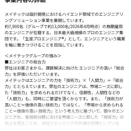
メイテックは設計開発におけるハイエンド領域でのエンジニアリ
ングソリューション事業を展開しています。

約7,900名（グループで約13,000名/2026年4月時点）の無期雇用
のエンジニアが在籍する、日本最大級規模のプロのエンジニア集
団です。「生涯プロエンジニア®」として、エンジニアという職業
を軸に働きつづけることを目指しています。
＜メイテックグループの強み＞

■エンジニアの総合力

弊社はお客さまから、課題解決に向けた エンジニアの高い「総合
力」を評価いただいています。

メイテックはエンジニアの力を「技術力」×「人間力」＝「総合
力」ととらえています。弊社のエンジニアは、市場ニーズに即し
た「技術力」 を求められるだけでなく、信頼性、人間性などの
「人間力」も、同時にご要望を頂くからです。また、「技術力が
高いこと＝価値の高い技術力」ではなく、「市場から求められる
こと＝価値の高い 技術力」という考え方に基づいて、個々のエン
ジニアの、各技術分野における市場ニーズに即した 「技術力」の
向上を図ることを、会社とエンジニアの共通の目標としていま
す。