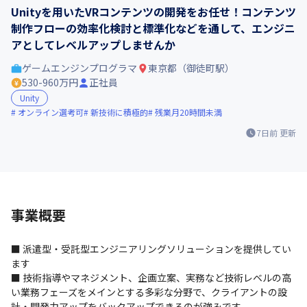
Unityを用いたVRコンテンツの開発をお任せ！コンテンツ
制作フローの効率化検討と標準化などを通して、エンジニ
アとしてレベルアップしませんか
ゲームエンジンプログラマ
東京都（御徒町駅）
530-960万円
正社員
Unity
オンライン選考可
新技術に積極的
残業月20時間未満
7日前
更新
事業概要
■ 派遣型・受託型エンジニアリングソリューションを提供してい
ます

■ 技術指導やマネジメント、企画立案、実務など技術レベルの高
い業務フェーズをメインとする多彩な分野で、クライアントの設
計・開発力アップをバックアップできるのが強みです