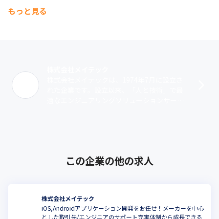
もっと見る
■技術力と人間力を支える教育体制

市場性の高いトレンド技術やお客さまの教育ニーズを常に把握し
ながら各カリキュラムの充実を図っています。一人一人のエンジ
ニアが、プロフェッショナルとして自身の将来像を描き、キャリ
アアップを行っていけるよう、「技術力」と「人間力」の向上を
軸に、すべてのエンジニアに共通する内容をテーマとした「会社
株式会社メイテック
主導型」研修と、専門性の高いテーマやエリア特有の技術を習得
株式会社メイテックは、1974年7月に設立さ
できる「自己啓発型」研修を提供することで、エンジニアのキャ
れた企業です。設立以来、「人と技術」で最
リアアップを支援しています。
適なエンジニアリングソリューションサービ
ス（派遣・受託）を提供しています。業務領
域は、機械系、電気・電子系、マイコン･･･
この企業の他の求人
株式会社メイテック
iOS,Androidアプリケーション開発をお任せ！メーカーを中心
とした取引先/エンジニアのサポート充実体制から成長できる