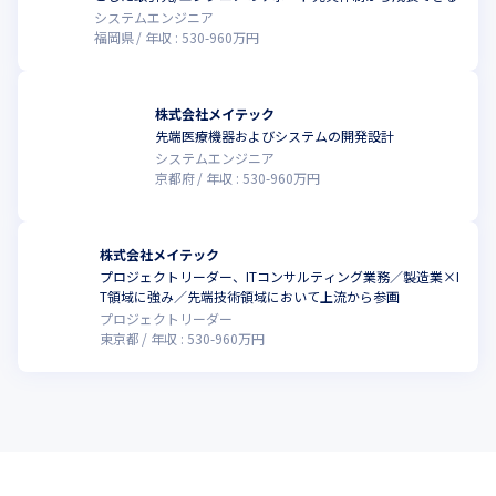
システムエンジニア
福岡県
年収 :
530
-
960
万円
株式会社メイテック
先端医療機器およびシステムの開発設計
システムエンジニア
京都府
年収 :
530
-
960
万円
株式会社メイテック
プロジェクトリーダー、ITコンサルティング業務／製造業×I
T領域に強み／先端技術領域において上流から参画
プロジェクトリーダー
東京都
年収 :
530
-
960
万円