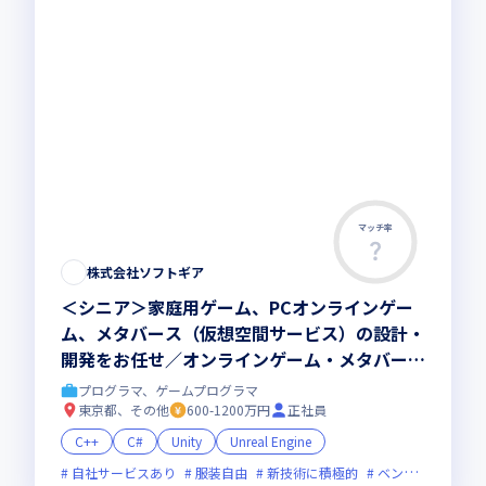
マッチ率
株式会社ソフトギア
＜シニア＞家庭用ゲーム、PCオンラインゲー
ム、メタバース（仮想空間サービス）の設計・
開発をお任せ／オンラインゲーム・メタバース
専門の開発スタジオ
プログラマ、ゲームプログラマ
東京都、その他
600-1200万円
正社員
C++
C#
Unity
Unreal Engine
自社サービスあり
服装自由
新技術に積極的
ベンチャー企業