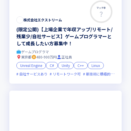
マッチ率
株式会社エクストリーム
(限定公開)【上場企業で年収アップ/リモート/
残業少/自社サービス】ゲームプログラマーと
して成長したい方募集中！
ゲームプログラマ
東京都
480-900万円
正社員
Unreal Engine
C#
Unity
C++
Linux
自社サービスあり
リモートワーク可
新技術に積極的
残業月2