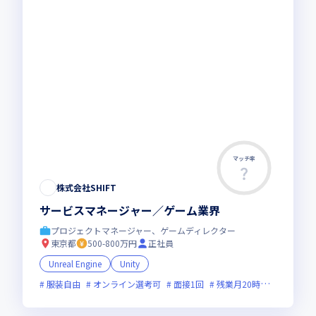
マッチ率
株式会社SHIFT
サービスマネージャー／ゲーム業界
プロジェクトマネージャー、ゲームディレクター
東京都
500-800万円
正社員
Unreal Engine
Unity
服装自由
オンライン選考可
面接1回
残業月20時間未満
上場