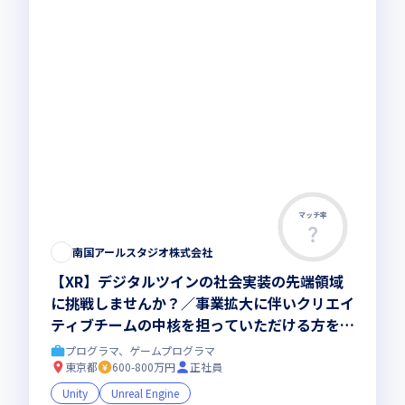
マッチ率
南国アールスタジオ株式会社
【XR】デジタルツインの社会実装の先端領域
に挑戦しませんか？／事業拡大に伴いクリエイ
ティブチームの中核を担っていただける方を募
集／自社プロダクト案件およびプライム案件の
プログラマ、ゲームプログラマ
み
東京都
600-800万円
正社員
Unity
Unreal Engine