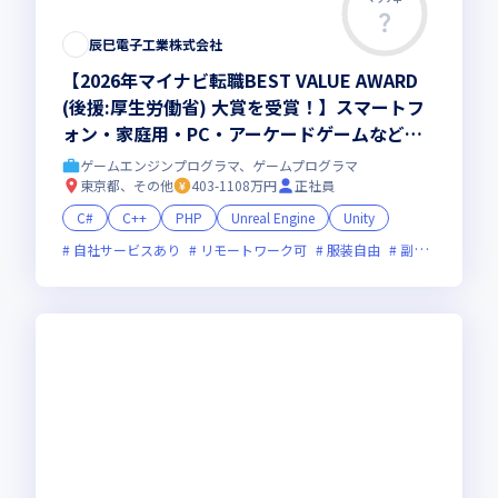
辰巳電子工業株式会社
【2026年マイナビ転職BEST VALUE AWARD
(後援:厚生労働省) 大賞を受賞！】スマートフ
ォン・家庭用・PC・アーケードゲームなどの
幅広いゲーム案件をお任せ！ゲーム開発経験が
ゲームエンジンプログラマ、ゲームプログラマ
活かせる／エンジニアとして成長できる環境で
東京都、その他
403-1108万円
正社員
働きませんか
C#
C++
PHP
Unreal Engine
Unity
自社サービスあり
リモートワーク可
服装自由
副業可
オン