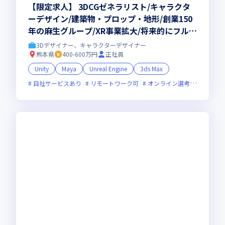
【限定求人】 3DCGゼネラリスト/キャラクタ
ーデザイン/建築物・プロップ・地形/創業150
年の麻生グループ/XR事業拡大/将来的にフルリ
モ
3Dデザイナー、キャラクターデザイナー
熊本県
400-600万円
正社員
Unity
Maya
Unreal Engine
3ds Max
自社サービスあり
リモートワーク可
オンライン選考可
新規立