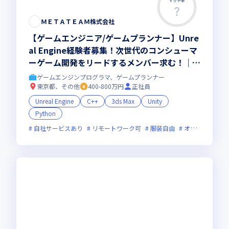
マッチ率
ＭＥＴＡＴＥＡＭ株式会社
【ゲームエンジニア/ゲームプランナー】Unre
al Engine経験者募集！次世代のコンシューマ
ーゲーム開発をリードするメンバー求む！｜年
次昇給率8％！（過去7年平均）
ゲームエンジンプログラマ、ゲームプランナー
東京都、その他
400-800万円
正社員
Unreal Engine
C++
3ds Max
Unity
Python
自社サービスあり
リモートワーク可
服装自由
オンライン選考可