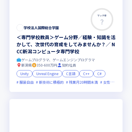
マッチ率
学校法人国際総合学園
＜専門学校教員＞ゲーム分野／経験・知識を活
かして、次世代の育成をしてみませんか？／ N
CC新潟コンピュータ専門学校
ゲームプログラマ、ゲームエンジンプログラマ
新潟県
350-600万円
契約社員
Unity
Unreal Engine
C言語
C++
C#
服装自由
新技術に積極的
残業月20時間未満
女性エンジニアが活躍中