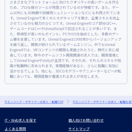
さまざまなプラットフォームに向けたクオリティの高いゲームを作る
ため、プロ仕様のツールが用意されているのが特徴です。また、ゲー
ム以外にも3D映画や訓練用シュミレーションなどにも利用されていま
す。Unreal Engineで多くの人々がキャリアを築き、企業スキルを向上
させているのも魅力のひとつです。Unreal Engineのコア部分はC++、
ゲームコードはC++やUnrealScriptで記述されることが多いです。ま
た、移植性が高いのもポイント。PCやiOSを始めとした、多数のゲー
ム機を支援しています。Unreal Engineは1998年からバージョンアップ
を繰り返し、開発が続けられているゲームエンジン。中でもUnreal
Engine4では、VRコンテンツの開発も実施されたりと、時代と共に成
長しています。昨今のゲームソフト開発関連の求人では、開発環境と
してUnreal EngineやUnityが主流です。そのため、それらのスキルや知
識が転職時に求められます。実務経験があると、さらに転職に有効に
活かせるでしょう。他にも、3DCGモデラーやアニメーターなどへの転
職においても、開発経験が優遇される求人が存在します。
ITエンジニア・デザイナーの求人・転職TOP
ITエンジニア・デザイナーの求人・転職を探
IT・Web求人を探す
個人向けお問い合わせ
よくある質問
サイトマップ