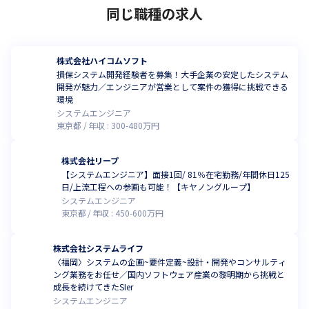
同じ職種の求人
株式会社ハイコムソフト
損保システム開発経験者を募集！大手企業の安定したシステム
開発が魅力／エンジニアが営業として案件の獲得に挑戦できる
環境
システムエンジニア
東京都
年収 :
300
-
480
万円
株式会社リープ
【システムエンジニア】面接1回/ 81％在宅勤務/年間休日125
日/上流工程への参画も可能！【キヤノングループ】
システムエンジニア
東京都
年収 :
450
-
600
万円
株式会社システムライフ
〈福岡〉システムの企画~要件定義~設計・開発やコンサルティ
ング業務をお任せ／国内ソフトウェア産業の黎明期から挑戦と
成長を続けてきたSIer
システムエンジニア