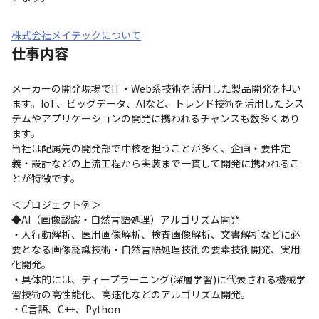
株式会社メイテックについて
仕事内容
メーカーの開発現場でIT・Web系技術を活用した製品開発を担い
ます。IoT、ビッグデータ、AIなど、トレンド技術を活用したシス
テムやアプリケーションの開発に携われるチャンスも数多くあり
ます。

当社は配属先の開発部で中核を担うことが多く、企画・要件定
義・設計などの上流工程から実装まで一貫して開発に携われるこ
とが特徴です。
＜プロジェクト例＞

◆AI（画像認識・自然言語処理）アルゴリズム開発

・人行動解析、医用画像解析、検査画像解析、文書解析などに必
要となる画像認識技術・自然言語処理技術の要素技術開発、実用
化開発。

・具体的には、ディープラーニング(深層学習)に代表される機械学
習技術の高性能化、高速化などのアルゴリズム開発。

・C言語、C++、Python