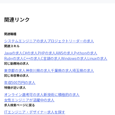
関連リンク
関連職種
システムエンジニア
の求人
プロジェクトリーダー
の求人
関連スキル
Java
の求人
C#
の求人
PHP
の求人
AWS
の求人
Python
の求人
Ruby
の求人
C++
の求人
C言語
の求人
Windows
の求人
Linux
の求人
同じ勤務地の求人
東京都
の求人
神奈川県
の求人
千葉県
の求人
埼玉県
の求人
同じ年収帯の求人
年収
500万円
の求人
特徴が近い求人
オンライン選考可
の求人
新技術に積極的
の求人
女性エンジニアが活躍中
の求人
求人検索ページに戻る
ITエンジニア・デザイナー求人を探す