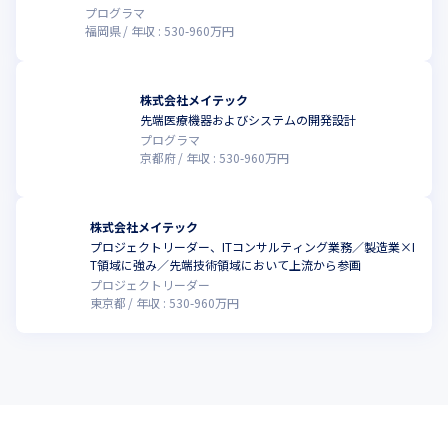
プログラマ
福岡県
年収 :
530
-
960
万円
株式会社メイテック
先端医療機器およびシステムの開発設計
プログラマ
京都府
年収 :
530
-
960
万円
株式会社メイテック
プロジェクトリーダー、ITコンサルティング業務／製造業×I
T領域に強み／先端技術領域において上流から参画
プロジェクトリーダー
東京都
年収 :
530
-
960
万円