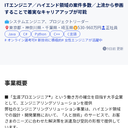
ITエンジニア／ハイエンド領域の案件多数／上流から参画
することで着実なキャリアアップが可能
システムエンジニア、プロジェクトリーダー
東京都・神奈川県・千葉県・埼玉県
530-960万円
正社員
Java
C#
Python
C++
C言語
オンライン選考可
新技術に積極的
女性エンジニアが活躍中
9日前
更新
事業概要
■「生涯プロエンジニア®」という働き方の確立を目指す大手企業
として、エンジニアリングソリューションを提供

弊社のエンジニアリングソリューション事業は、ハイエンド領域
での設計・開発業務において、「人と技術」のサービスで、お客
さまのニーズに合わせた解決策を派遣及び受託の形態で提供して
います。