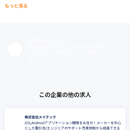
もっと見る
■技術力と人間力を支える教育体制

市場性の高いトレンド技術やお客さまの教育ニーズを常に把握し
ながら各カリキュラムの充実を図っています。一人一人のエンジ
ニアが、プロフェッショナルとして自身の将来像を描き、キャリ
アアップを行っていけるよう、「技術力」と「人間力」の向上を
軸に、すべてのエンジニアに共通する内容をテーマとした「会社
株式会社メイテック
主導型」研修と、専門性の高いテーマやエリア特有の技術を習得
株式会社メイテックは、1974年7月に設立さ
できる「自己啓発型」研修を提供することで、エンジニアのキャ
れた企業です。設立以来、「人と技術」で最
リアアップを支援しています。
適なエンジニアリングソリューションサービ
ス（派遣・受託）を提供しています。業務領
域は、機械系、電気・電子系、マイコン･･･
この企業の他の求人
株式会社メイテック
iOS,Androidアプリケーション開発をお任せ！メーカーを中心
とした取引先/エンジニアのサポート充実体制から成長できる