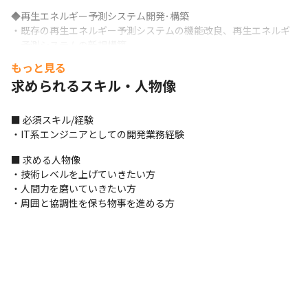
◆再生エネルギー予測システム開発･構築

・既存の再生エネルギー予測システムの機能改良、再生エネルギ
ー予測システムの新規構築

・Python
もっと見る
求められるスキル・人物像
◆次世代自律型ロボットの機能開発

・家庭用・公共用ロボットの実用化を目的に、各種必要とされる
機能開発

■ 必須スキル/経験

・基本設計、詳細設計、テスト検証

・IT系エンジニアとしての開発業務経験
・C++、Python
■ 求める人物像

◆実証実験都市の居住者に向け生活データアプリケーションの開
・技術レベルを上げていきたい方

発

・人間力を磨いていきたい方

・主にバックエンド側でユースケースに応じた処理を行うソフト
・周囲と協調性を保ち物事を進める方
ウェアの開発

・要件確認、基本設計、詳細設計、テスト(単体・結合)、保守運用

・Java
◆在庫管理システムの開発

・既存の在庫管理システムのWEBアプリケーション化

・JavaScript