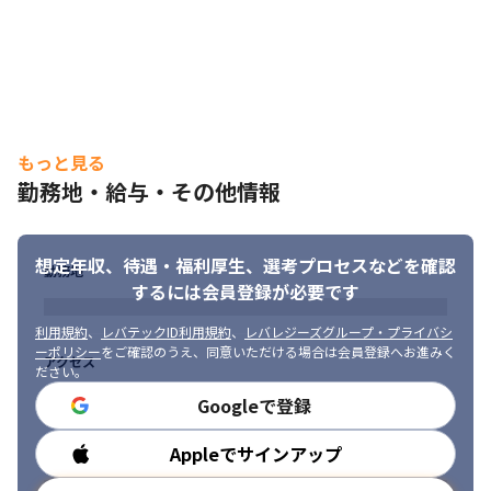
※配属先はこれまでのご経験とご希望を伺いながら決定します。
＜技術力の高さ＞

エンジニアアウトソーシング業界において、一人あたりの平均技
術単価は1時間で3,900円（※）ですが、当社の平均技術単価は
6,159円（2026年3⽉期）と業界平均の1.5倍以上です。単価の高さ
は技術力に対する信頼の証ともいえます。
もっと見る
勤務地・給与・その他情報
※出所：厚生労働省「労働者派遣事業報告書の集計結果」、推定
値は当社試算（2024年3月時点）
＜安定した財務基盤＞

想定年収、待遇・福利厚生、
選考プロセスなどを確認
勤務地
人材会社とし上場を果たし、2026年7月21日現在はJPX日経インデ
するには会員登録が必要です
ックス400（東証等が選んだ投資家に魅力の高い400社）にも選定
されています。また、無借金経営で現預金にて400億円以上を保有
利用規約
、
レバテックID利用規約
、
レバレジーズグループ・プライバシ
しており、財務基盤は極めて健全です（2023年4月時点）。
ーポリシー
をご確認のうえ、同意いただける場合は会員登録へお進みく
アクセス
ださい。
（変更の範囲）当社の定める業務。詳細は就業条件明示書に記
Googleで登録
載。
Appleでサインアップ
勤務時間