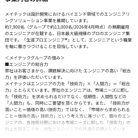
メイテックは設計開発におけるハイエンド領域でのエンジニアリ
ングソリューション事業を展開しています。

約7,900名（グループで約13,000名/2026年4月時点）の無期雇用
のエンジニアが在籍する、日本最大級規模のプロのエンジニア集
団です。「生涯プロエンジニア®」として、エンジニアという職業
を軸に働きつづけることを目指しています。
＜メイテックグループの強み＞

■エンジニアの総合力

弊社はお客さまから、課題解決に向けた エンジニアの高い「総合
力」を評価いただいています。

メイテックはエンジニアの力を「技術力」×「人間力」＝「総合
力」ととらえています。弊社のエンジニアは、市場ニーズに即し
た「技術力」 を求められるだけでなく、信頼性、人間性などの
「人間力」も、同時にご要望を頂くからです。また、「技術力が
高いこと＝価値の高い技術力」ではなく、「市場から求められる
こと＝価値の高い 技術力」という考え方に基づいて、個々のエン
ジニアの、各技術分野における市場ニーズに即した 「技術力」の
向上を図ることを、会社とエンジニアの共通の目標としていま
す。