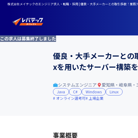
株式会社メイテックのエンジニア求人・転職・採用 | 優良・大手メーカーとの取引多数！業務アプ
この求人は募集終了しました
優良・大手メーカーとの取
xを用いたサーバー構築を
システムエンジニア
愛知県・岐阜県・
Java
C#
Windows
Linux
オンライン選考可
上場企業
事業概要