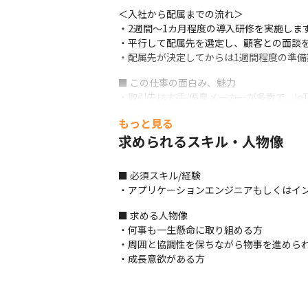
＜入社から配属までの流れ＞

・2週間～1カ月程度の導入研修を実施します
・平行して配属先を選定し、顧客との面談を
・配属先が決定してからは1週間程度の準備
■ この仕事の面白み、魅力

・取引先は大手/優良メーカーが多数で、I
・国をあげてのプロジェクトもあるので、最
もっと見る
・プロジェクトの上流工程から下流工程まで
求められるスキル・人物像
・研修やキャリアパスなど、エンジニアをし
・高いチームワーク力を身につけられます

（変更の範囲）当社の定める業務。詳細は
■ 必須スキル/経験

・アプリケーションエンジニアもしくはイ
■ 求める人物像

・何事も一生懸命に取り組める方

・周囲と協調性を保ちながら物事を進められ
・成長意欲がある方