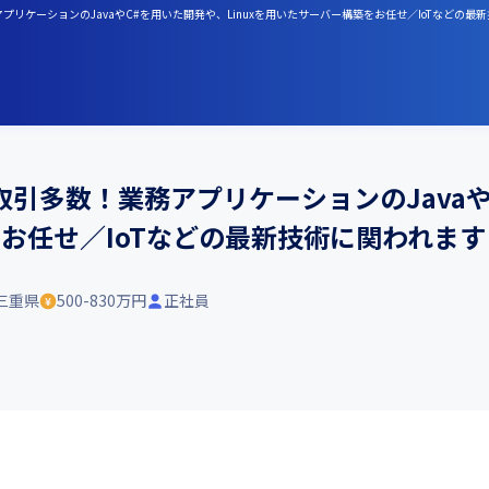
リケーションのJavaやC#を用いた開発や、Linuxを用いたサーバー構築をお任せ／IoTなどの最
引多数！業務アプリケーションのJavaやC
お任せ／IoTなどの最新技術に関われます
三重県
500-830万円
正社員