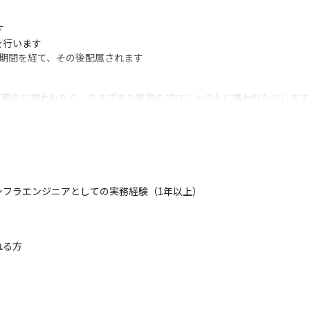


行います

期間を経て、その後配属されます
oT案件に携われたり、さまざまな業界のプロジェクトに携われたりします

新技術の開発に関われます

幅広く携われます

っかりサポートする体制が整っている環境で成長できます

就業条件明示書に記載。
ンフラエンジニアとしての実務経験（1年以上）
る方
