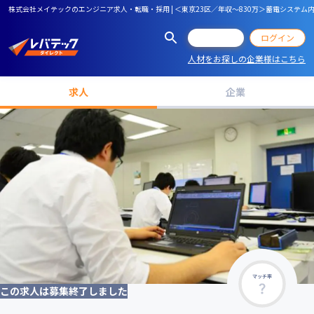
株式会社メイテックのエンジニア求人・転職・採用 | ＜東京23区／年収～830万＞蓄電システム
会員登録
ログイン
人材をお探しの企業様はこちら
求人
企業
マッチ率
この求人は募集終了しました