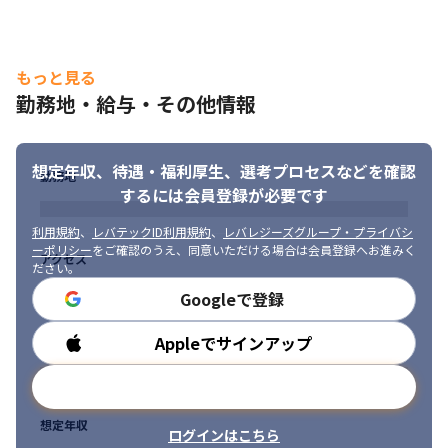
もっと見る
勤務地・給与・その他情報
想定年収、待遇・福利厚生、
選考プロセスなどを確認
勤務地
するには会員登録が必要です
利用規約
、
レバテックID利用規約
、
レバレジーズグループ・プライバシ
ーポリシー
をご確認のうえ、同意いただける場合は会員登録へお進みく
アクセス
ださい。
Googleで登録
Appleでサインアップ
勤務時間
メールアドレスで登録
想定年収
ログインはこちら