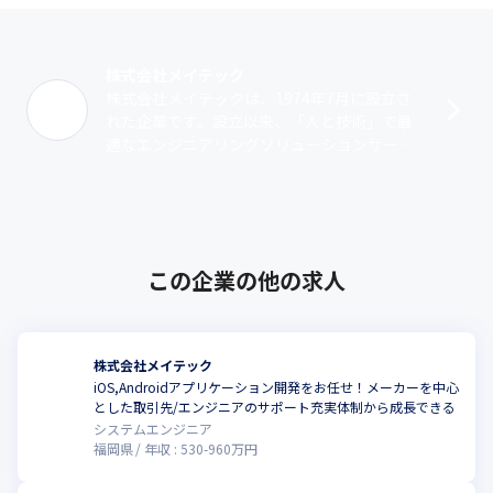
株式会社メイテック
株式会社メイテックは、1974年7月に設立さ
れた企業です。設立以来、「人と技術」で最
適なエンジニアリングソリューションサービ
ス（派遣・受託）を提供しています。業務領
域は、機械系、電気・電子系、マイコン･･･
この企業の他の求人
株式会社メイテック
iOS,Androidアプリケーション開発をお任せ！メーカーを中心
とした取引先/エンジニアのサポート充実体制から成長できる
システムエンジニア
福岡県
年収 :
530
-
960
万円