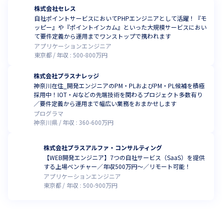
株式会社セレス
自社ポイントサービスにおいてPHPエンジニアとして活躍！『モ
ッピー』や『ポイントインカム』といった大規模サービスにおい
て要件定義から運用までワンストップで携われます
アプリケーションエンジニア
東京都
年収 :
500
-
800
万円
株式会社プラスナレッジ
神奈川在住_開発エンジニアのPM・PLおよびPM・PL候補を積極
採用中！IOT・AIなどの先端技術を関わるプロジェクト多数有り
／要件定義から運用まで幅広い業務をおまかせします
プログラマ
神奈川県
年収 :
360
-
600
万円
株式会社プラスアルファ・コンサルティング
【WEB開発エンジニア】7つの自社サービス（SaaS）を提供
する上場ベンチャー／年収500万円〜／リモート可能！
アプリケーションエンジニア
東京都
年収 :
500
-
900
万円