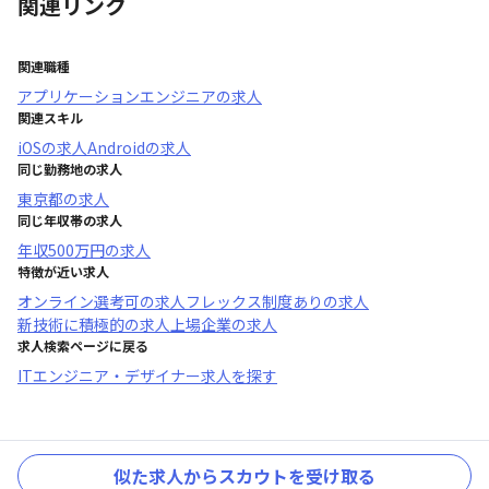
関連リンク
関連職種
アプリケーションエンジニア
の求人
関連スキル
iOS
の求人
Android
の求人
同じ勤務地の求人
東京都
の求人
同じ年収帯の求人
年収
500万円
の求人
特徴が近い求人
オンライン選考可
の求人
フレックス制度あり
の求人
新技術に積極的
の求人
上場企業
の求人
求人検索ページに戻る
ITエンジニア・デザイナー求人を探す
似た求人からスカウトを受け取る