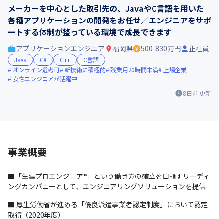
メーカーを中心とした取引先の、JavaやC言語を用いた
各種アプリケーションの開発をお任せ／エンジニアをサポ
ートする体制が整っている環境で成長できます
アプリケーションエンジニア
福岡県
500-830万円
正社員
Java
C#
C++
C言語
オンライン選考可
新技術に積極的
残業月20時間未満
上場企業
女性エンジニアが活躍中
8日前
更新
事業概要
■「生涯プロエンジニア®」という働き方の確立を目指すリーディ
ングカンパニーとして、エンジニアリングソリューションを提供
■ 厚生労働省が進める「優良派遣事業者認定制度」において認定
取得（2020年度）