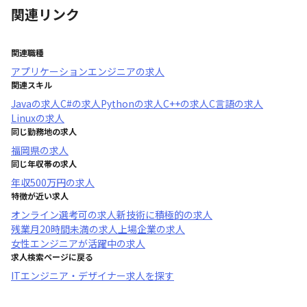
関連リンク
関連職種
アプリケーションエンジニア
の求人
関連スキル
Java
の求人
C#
の求人
Python
の求人
C++
の求人
C言語
の求人
Linux
の求人
同じ勤務地の求人
福岡県
の求人
同じ年収帯の求人
年収
500万円
の求人
特徴が近い求人
オンライン選考可
の求人
新技術に積極的
の求人
残業月20時間未満
の求人
上場企業
の求人
女性エンジニアが活躍中
の求人
求人検索ページに戻る
ITエンジニア・デザイナー求人を探す