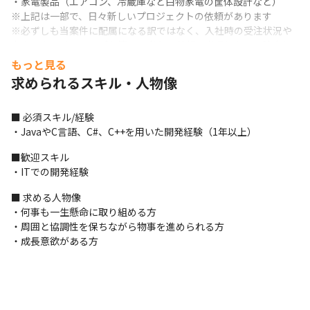
・家電製品（エアコン、冷蔵庫など白物家電の筐体設計など）

※上記は一部で、日々新しいプロジェクトの依頼があります

※必ずしも当案件に配属になる訳ではなく、入社時の受注状況や
本人のキャリアアップを第一に考え、希望を考慮した上で決定し
ます
もっと見る
求められるスキル・人物像
＜主な取引先＞

三菱重工、キヤノン、デンソー、パナソニック、トヨタ自動車、
ニコン、ソニー、川崎重工業、三菱航空機、オムロン　など
■ 必須スキル/経験

・JavaやC言語、C#、C++を用いた開発経験（1年以上）
■ この仕事の面白み、魅力

・取引先は大手/優良メーカーが多数で、IoT案件に携われたり、さ
■歓迎スキル

まざまな業界のプロジェクトに携われたりします

・ITでの開発経験
・プロジェクトの上流工程から下流工程まで幅広く携われます

■ 求める人物像

・研修やキャリアパスなど、エンジニアをしっかりサポートする
・何事も一生懸命に取り組める方

体制が整っている環境で成長できます

・周囲と協調性を保ちながら物事を進められる方

・高いチームワーク力を身につけられます

・成長意欲がある方
（変更の範囲）当社の定める業務。詳細は就業条件明示書に記
載。