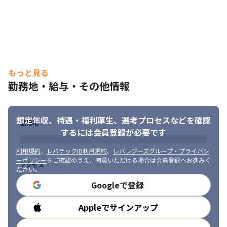
もっと見る
勤務地・給与・その他情報
想定年収、待遇・福利厚生、
選考プロセスなどを確認
勤務地
するには会員登録が必要です
利用規約
、
レバテックID利用規約
、
レバレジーズグループ・プライバシ
ーポリシー
をご確認のうえ、同意いただける場合は会員登録へお進みく
アクセス
ださい。
Googleで登録
一人ひとりのキャリアを大切にしています。
Appleでサインアップ
勤務時間