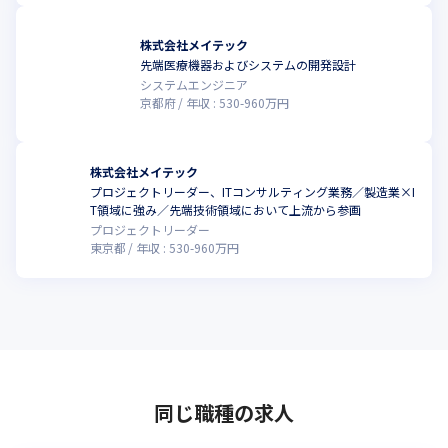
株式会社メイテック
先端医療機器およびシステムの開発設計
システムエンジニア
京都府
年収 :
530
-
960
万円
株式会社メイテック
プロジェクトリーダー、ITコンサルティング業務／製造業×I
T領域に強み／先端技術領域において上流から参画
プロジェクトリーダー
東京都
年収 :
530
-
960
万円
同じ職種の求人