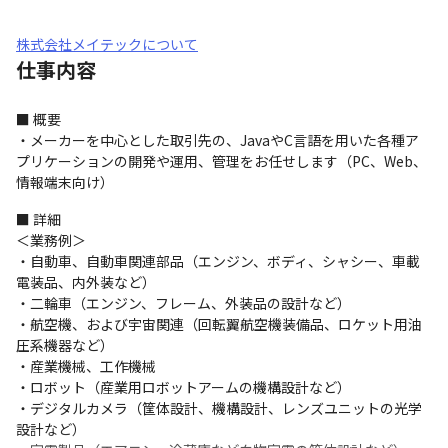
株式会社メイテックについて
仕事内容
■ 概要

・メーカーを中心とした取引先の、JavaやC言語を用いた各種ア
プリケーションの開発や運用、管理をお任せします（PC、Web、
情報端末向け）
■ 詳細

＜業務例＞

・自動車、自動車関連部品（エンジン、ボディ、シャシー、車載
電装品、内外装など）

・二輪車（エンジン、フレーム、外装品の設計など）

・航空機、および宇宙関連（回転翼航空機装備品、ロケット用油
圧系機器など）

・産業機械、工作機械

・ロボット（産業用ロボットアームの機構設計など）

・デジタルカメラ（筐体設計、機構設計、レンズユニットの光学
設計など）
