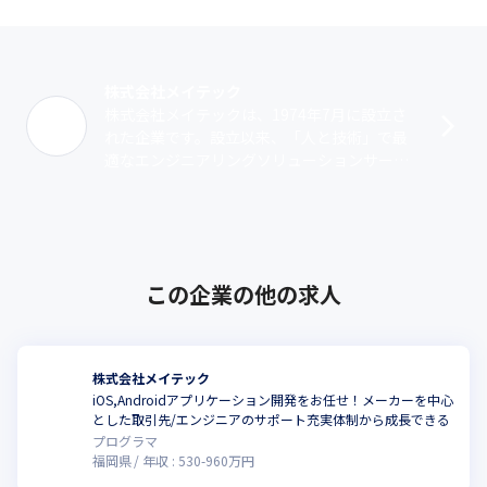
株式会社メイテック
株式会社メイテックは、1974年7月に設立さ
れた企業です。設立以来、「人と技術」で最
適なエンジニアリングソリューションサービ
ス（派遣・受託）を提供しています。業務領
域は、機械系、電気・電子系、マイコン･･･
この企業の他の求人
株式会社メイテック
iOS,Androidアプリケーション開発をお任せ！メーカーを中心
とした取引先/エンジニアのサポート充実体制から成長できる
プログラマ
福岡県
年収 :
530
-
960
万円