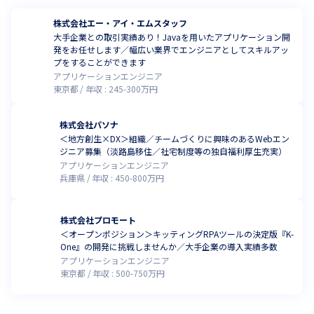
株式会社エー・アイ・エムスタッフ
大手企業との取引実績あり！Javaを用いたアプリケーション開
発をお任せします／幅広い業界でエンジニアとしてスキルアッ
プをすることができます
アプリケーションエンジニア
東京都
年収 :
245
-
300
万円
株式会社パソナ
＜地方創生×DX＞組織／チームづくりに興味のあるWebエン
ジニア募集（淡路島移住／社宅制度等の独自福利厚生充実）
アプリケーションエンジニア
兵庫県
年収 :
450
-
800
万円
株式会社プロモート
＜オープンポジション＞キッティングRPAツールの決定版『K-
One』の開発に挑戦しませんか／大手企業の導入実績多数
アプリケーションエンジニア
東京都
年収 :
500
-
750
万円