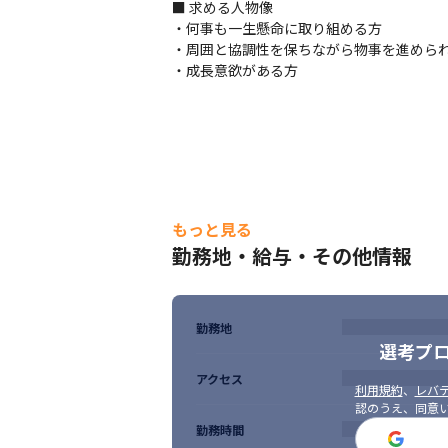
■ 求める人物像

・何事も一生懸命に取り組める方

・周囲と協調性を保ちながら物事を進められ
・成長意欲がある方
一人ひとりのキャリアを大切にしています
もっと見る
勤務地・給与・その他情報
勤務地
選考プ
アクセス
利用規約
、
レバテ
認のうえ、同意
勤務時間