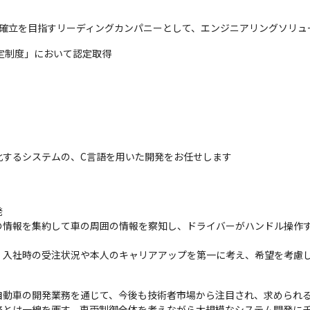
の確立を目指すリーディングカンパニーとして、エンジニアリングソリュ
定制度」において認定取得
化するシステムの、C言語を用いた開発をお任せします


の情報を集約して車の周囲の情報を察知し、ドライバーがハンドル操作
、入社時の受注状況や本人のキャリアアップを第一に考え、希望を考慮
動車の開発業務を通じて、今後も技術者市場から注目され、求められる
とは一線を画す、車両制御全体を考えながら大規模なシステム開発にチ