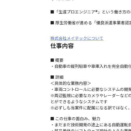
■「生涯プロエンジニア®」という働き方
■ 厚生労働省が進める「優良派遣事業者認
株式会社メイテックについて
仕事内容
■ 概要

・自動車の縦列駐車や車庫入れを完全自動
■ 詳細

＜具体的な業務内容＞

・車両コントロールに必要なシステムの開発
※周辺監視に必要なカメラやレーダーなど
とができるようなシステムです

※必ずしも当案件に配属になる訳ではなく
■ この仕事の面白み、魅力

・まだまだ技術開発の途上にある自動運転自
・部品単体のソフトウェア設計のような業務