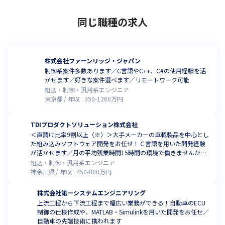
同じ職種の求人
株式会社ファーンリッジ・ジャパン
制御系案件多数あります／C言語やC++、C#の使用経験を活
かせます／好きな案件選べます／リモートワーク可能
組込・制御・汎用系エンジニア
東京都
年収 :
350
-
1200
万円
TDIプロダクトソリューション株式会社
＜直請け比率9割以上（※）＞大手メーカーの車載製品を中心とし
た組み込みソフトウェア開発をお任せ！Ｃ言語を用いた開発経験
が活かせます／月の平均残業時間15時間の環境で働きませんか
（※いずれも、2024年8月時点）
組込・制御・汎用系エンジニア
神奈川県
年収 :
450
-
800
万円
株式会社第一システムエンジニアリング
上流工程から下流工程まで幅広い業務ができる！自動車のECU
制御の仕様作成や、MATLAB・Simulinkを用いた開発をお任せ／
自動車の先端技術に携われます