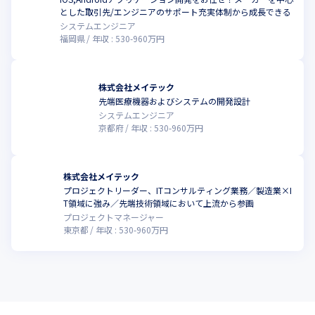
とした取引先/エンジニアのサポート充実体制から成長できる
システムエンジニア
福岡県
年収 :
530
-
960
万円
株式会社メイテック
先端医療機器およびシステムの開発設計
システムエンジニア
京都府
年収 :
530
-
960
万円
株式会社メイテック
プロジェクトリーダー、ITコンサルティング業務／製造業×I
T領域に強み／先端技術領域において上流から参画
プロジェクトマネージャー
東京都
年収 :
530
-
960
万円