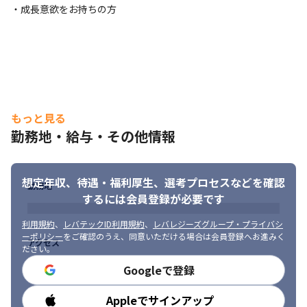
・成長意欲をお持ちの方
もっと見る
勤務地・給与・その他情報
想定年収、待遇・福利厚生、
選考プロセスなどを確認
勤務地
するには会員登録が必要です
利用規約
、
レバテックID利用規約
、
レバレジーズグループ・プライバシ
ーポリシー
をご確認のうえ、同意いただける場合は会員登録へお進みく
アクセス
ださい。
Googleで登録
Appleでサインアップ
勤務時間