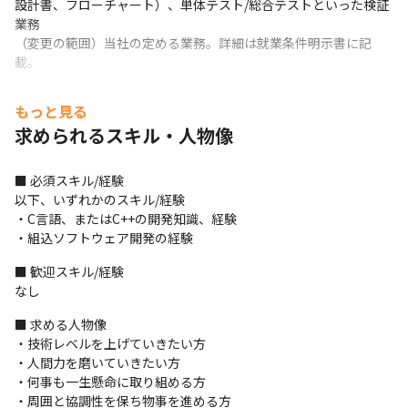
設計書、フローチャート）、単体テスト/総合テストといった検証
業務

（変更の範囲）当社の定める業務。詳細は就業条件明示書に記
載。
もっと見る
求められるスキル・人物像
■ 必須スキル/経験

以下、いずれかのスキル/経験

・C言語、またはC++の開発知識、経験 

・組込ソフトウェア開発の経験
■ 歓迎スキル/経験

なし
■ 求める人物像

・技術レベルを上げていきたい方

・人間力を磨いていきたい方

・何事も一生懸命に取り組める方

・周囲と協調性を保ち物事を進める方
