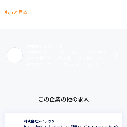
す。
もっと見る
■技術力と人間力を支える教育体制

市場性の高いトレンド技術やお客さまの教育ニーズを常に把握し
ながら各カリキュラムの充実を図っています。一人一人のエンジ
ニアが、プロフェッショナルとして自身の将来像を描き、キャリ
アアップを行っていけるよう、「技術力」と「人間力」の向上を
軸に、すべてのエンジニアに共通する内容をテーマとした「会社
株式会社メイテック
主導型」研修と、専門性の高いテーマやエリア特有の技術を習得
株式会社メイテックは、1974年7月に設立さ
できる「自己啓発型」研修を提供することで、エンジニアのキャ
れた企業です。設立以来、「人と技術」で最
リアアップを支援しています。
適なエンジニアリングソリューションサービ
ス（派遣・受託）を提供しています。業務領
域は、機械系、電気・電子系、マイコン･･･
この企業の他の求人
株式会社メイテック
iOS,Androidアプリケーション開発をお任せ！メーカーを中心