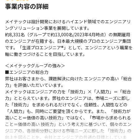
事業内容の詳細
メイテックは設計開発におけるハイエンド領域でのエンジニアリ
ングソリューション事業を展開しています。

約8,331名（グループで約13,000名/2023年4月時点）の無期雇用
のエンジニアが在籍する、日本最大規模のプロのエンジニア集団
です。「生涯プロエンジニア®」として、エンジニアという職業を
軸に働きつづけることを目指しています。
＜メイテックグループの強み＞

■エンジニアの総合力

弊社はお客さまから、課題解決に向けた エンジニアの高い「総合
力」を評価いただいています。

メイテックはエンジニアの力を「技術力」×「人間力」＝「総合
力」ととらえています。弊社のエンジニアは、市場ニーズに即し
た「技術力」 を求められるだけでなく、信頼性、人間性などの
「人間力」も、同時にご要望を頂くからです。また、「技術力が
高いこと＝価値の高い技術力」ではなく、「市場から求められる
こと＝価値の高い 技術力」という考え方に基づいて、個々のエン
ジニアの、各技術分野における市場ニーズに即した 「技術力」の
向上を図ることを、会社とエンジニアの共通の目標としていま