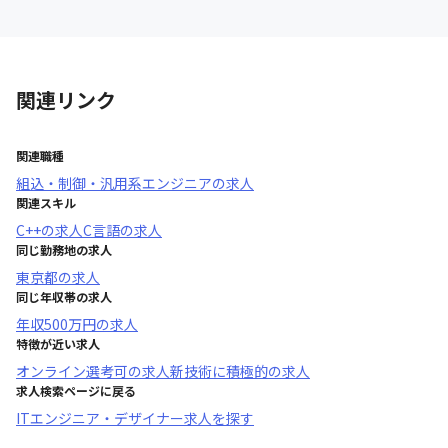
関連リンク
関連職種
組込・制御・汎用系エンジニア
の求人
関連スキル
C++
の求人
C言語
の求人
同じ勤務地の求人
東京都
の求人
同じ年収帯の求人
年収
500万円
の求人
特徴が近い求人
オンライン選考可
の求人
新技術に積極的
の求人
求人検索ページに戻る
ITエンジニア・デザイナー求人を探す