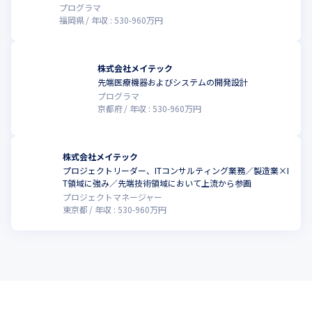
プログラマ
福岡県
年収 :
530
-
960
万円
株式会社メイテック
先端医療機器およびシステムの開発設計
プログラマ
京都府
年収 :
530
-
960
万円
株式会社メイテック
プロジェクトリーダー、ITコンサルティング業務／製造業×I
T領域に強み／先端技術領域において上流から参画
プロジェクトマネージャー
東京都
年収 :
530
-
960
万円