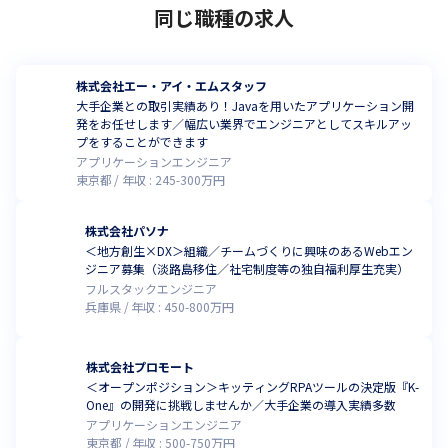
同じ職種の求人
株式会社エー・アイ・エムスタッフ
大手企業との取引実績あり！Javaを用いたアプリケーション開
発をお任せします／幅広い業界でエンジニアとしてスキルアッ
プをすることができます
アプリケーションエンジニア
東京都
年収 :
245
-
300
万円
株式会社パソナ
＜地方創生×DX＞組織／チームづくりに興味のあるWebエン
ジニア募集（淡路島移住／社宅制度等の独自福利厚生充実）
フルスタックエンジニア
兵庫県
年収 :
450
-
800
万円
株式会社プロモート
＜オープンポジション＞キッティングRPAツールの決定版『K-
One』の開発に挑戦しませんか／大手企業の導入実績多数
アプリケーションエンジニア
東京都
年収 :
500
-
750
万円