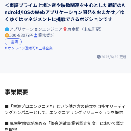
＜東証プライム上場＞音や映像関連を中心とした最新のA
ndroid/iOSのWebアプリケーション開発をおまかせ／ゆ
くゆくはマネジメントに挑戦できるポジションです
アプリケーションエンジニア
東京都（末広町駅）
500-830万円
業務委託
C言語
オンライン選考可
上場企業
2025/6/30
更新
事業概要
■「生涯プロエンジニア®」という働き方の確立を目指すリーディ
ングカンパニーとして、エンジニアリングソリューションを提供
■ 厚生労働省が進める「優良派遣事業者認定制度」において認定
を取得