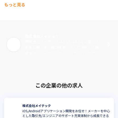
もっと見る
株式会社メイテック
株式会社メイテックは、1974年7月に設立さ
れた企業です。設立以来、「人と技術」で最
適なエンジニアリングソリューションサービ
ス（派遣・受託）を提供しています。業務領
域は、機械系、電気・電子系、マイコン･･･
この企業の他の求人
株式会社メイテック
iOS,Androidアプリケーション開発をお任せ！メーカーを中心
とした取引先/エンジニアのサポート充実体制から成長できる