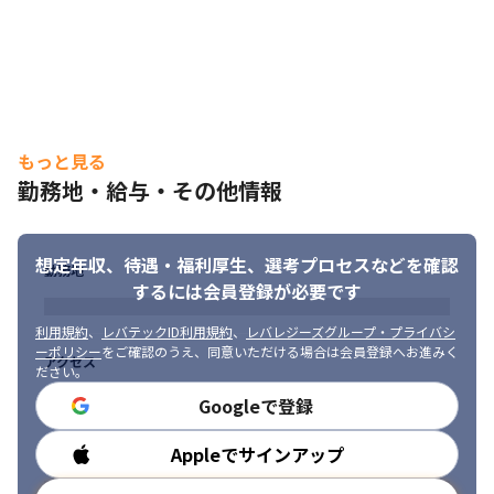
・多様なAndroid/iOSアプリのアプリケーション開発を経験するこ
とで、今後も業界を問わず、エンタメや自動車業界などの分野に
おいて、活躍する幅を広げることが可能です
もっと見る
勤務地・給与・その他情報
想定年収、待遇・福利厚生、
選考プロセスなどを確認
勤務地
するには会員登録が必要です
利用規約
、
レバテックID利用規約
、
レバレジーズグループ・プライバシ
ーポリシー
をご確認のうえ、同意いただける場合は会員登録へお進みく
アクセス
ださい。
Googleで登録
Appleでサインアップ
勤務時間