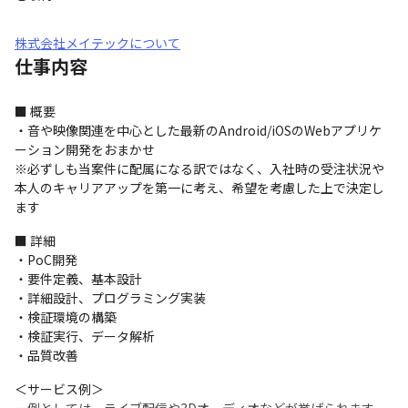
株式会社メイテックについて
仕事内容
■ 概要

・音や映像関連を中心とした最新のAndroid/iOSのWebアプリケ
ーション開発をおまかせ

※必ずしも当案件に配属になる訳ではなく、入社時の受注状況や
本人のキャリアアップを第一に考え、希望を考慮した上で決定し
ます
■ 詳細

・PoC開発

・要件定義、基本設計

・詳細設計、プログラミング実装

・検証環境の構築

・検証実行、データ解析

・品質改善
＜サービス例＞
