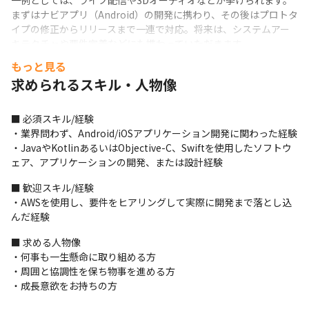
一例としては、ライブ配信や3Dオーディオなどが挙げられます。

まずはナビアプリ（Android）の開発に携わり、その後はプロトタ
イプの修正からリリースまで一連で対応。将来は、システムアー
キテクチャや要件定義などにも携わっていただきます。
もっと見る
＜業務の進め方＞

求められるスキル・人物像
・お客さまとの折衝から業務をおまかせします

・将来的にはエンドユーザーにとって最適なサービスを検討する
上流フェーズの業務、それに付随する実際の開発までをおまかせ
■ 必須スキル/経験

する予定です

・業界問わず、Android/iOSアプリケーション開発に関わった経験

・実装からではなく、最新技術の調査/実証を経験するPoC開発か
・JavaやKotlinあるいはObjective-C、Swiftを使用したソフトウ
ら携わっていただきます

ェア、アプリケーションの開発、または設計経験
・業務の進め方を理解した後は、複数名のチームを束ねるリーダ
として、顧客折衝や見積対応、チームビルド、マネジメントに携
■ 歓迎スキル/経験

わっていただきます
・AWSを使用し、要件をヒアリングして実際に開発まで落とし込
んだ経験
■ この仕事の面白み、魅力

・客先でメンバーの一員となって働くパターンのほか、請負形式
■ 求める人物像

が存在する業務です

・何事も一生懸命に取り組める方

・お客さまの信頼を得ているため、請負の場合であっても客先内
・周囲と協調性を保ち物事を進める方

の環境で開発業務を遂行していくことができます

・成長意欲をお持ちの方
・業界最先端の環境でプロジェクトに関わることが可能です
