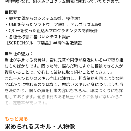
動作検証など、組込みプログラム開発に関わっていただきます。
■概要

・顧客要望からのシステム設計、操作設計

・UMLを使ったソフトウェア設計、アルゴリズム設計

・C/C++を使った組込みプログラミングの制御設計

・各種仕様書に基づいたテスト設計

【SCREENグループ製品】半導体製造装置
■当社の魅力：

当社が手掛ける開発は、常に先輩や同僚が身近にいる中で取り組
むものばかりです。困った時、悩んだ時にすぐに相談できる人が
複数いることで、安心して業務に取り組むことができます。

また一人ひとりのスキル向上に注力し、担当業務も同じような開
発ばかりに携わるのではなく、幅広いスキルが身につくよう担当
を決めたり、個々の声を仕事内容はもちろん、環境づくりにも採
用しております。働き甲斐のある風土づくりに余念がないからこ
そ、定着率が高いです。
もっと見る
求められるスキル・人物像