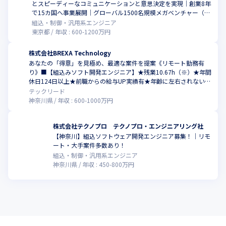
とスピーディーなコミュニケーションと意思決定を実現｜創業8年
で15カ国へ事業展開｜グローバル1500名規模メガベンチャー（20
24年8月時点）
組込・制御・汎用系エンジニア
東京都
年収 :
600
-
1200
万円
株式会社BREXA Technology
あなたの「得意」を見極め、最適な案件を提案《リモート勤務有
り》■【組込みソフト開発エンジニア】★残業10.67h（※）★年間
休日124日以上★前職からの給与UP実績有★年齢に左右されない評
価制度★1.5万人以上のエンジニアが在籍（※2024年12月時点）
テックリード
神奈川県
年収 :
600
-
1000
万円
株式会社テクノプロ テクノプロ・エンジニアリング社
【神奈川】組込ソフトウェア開発エンジニア募集！｜リモ
ート・大手案件多数あり！
組込・制御・汎用系エンジニア
神奈川県
年収 :
450
-
800
万円