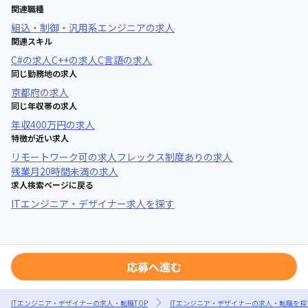
関連職種
組込・制御・汎用系エンジニア
の求人
関連スキル
C#
の求人
C++
の求人
C言語
の求人
同じ勤務地の求人
京都府
の求人
同じ年収帯の求人
年収
400万円
の求人
特徴が近い求人
リモートワーク可
の求人
フレックス制度あり
の求人
残業月20時間未満
の求人
求人検索ページに戻る
ITエンジニア・デザイナー求人を探す
応募へ進む
ITエンジニア・デザイナーの求人・転職TOP
ITエンジニア・デザイナーの求人・転職を探