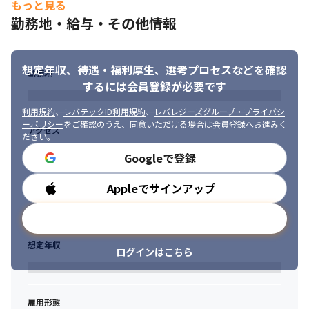
もっと見る
勤務地・給与・その他情報
想定年収、待遇・福利厚生、
選考プロセスなどを確認
勤務地
するには会員登録が必要です
利用規約
、
レバテックID利用規約
、
レバレジーズグループ・プライバシ
ーポリシー
をご確認のうえ、同意いただける場合は会員登録へお進みく
アクセス
ださい。
Googleで登録
Appleでサインアップ
勤務時間
メールアドレスで登録
想定年収
ログインはこちら
雇用形態