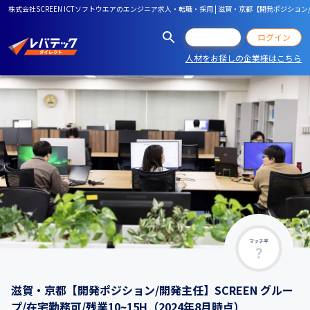
株式会社SCREEN ICTソフトウエアのエンジニア求人・転職・採用 | 滋賀・京都【開発ポジション/開
会員登録
ログイン
人材をお探しの企業様はこちら
マッチ率
滋賀・京都【開発ポジション/開発主任】SCREEN グルー
プ/在宅勤務可/残業10~15H（2024年8月時点）