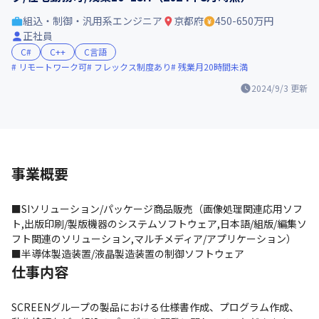
組込・制御・汎用系エンジニア
京都府
450-650万円
正社員
C#
C++
C言語
リモートワーク可
フレックス制度あり
残業月20時間未満
2024/9/3
更新
事業概要
■SIソリューション/パッケージ商品販売（画像処理関連応用ソフ
ト,出版印刷/製版機器のシステムソフトウェア,日本語/組版/編集ソ
フト関連のソリューション,マルチメディア/アプリケーション）

■半導体製造装置/液晶製造装置の制御ソフトウェア
仕事内容
SCREENグループの製品における仕様書作成、プログラム作成、