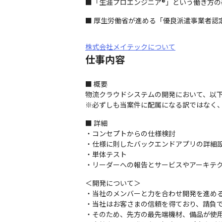
■「生涯プロエンジニア®」という働き方
■ 厚生労働省が進める「優良派遣事業者認
株式会社メイテックについて
仕事内容
■ 概要

物流クラウドシステムの開発において、以下
※必ずしも当案件に配属になる訳ではなく
■ 詳細

・コンセプトからの仕様検討

・仕様に則したバックエンドアプリの詳細設
・単体テスト

・リーダーへの報告とサービスやアーキテ
＜開発について＞

・当社のメンバーと力を合わせ開発を進める
・当社はお客さまの信頼を得ており、請負で
・そのため、先方の最先端機材、備品が使用