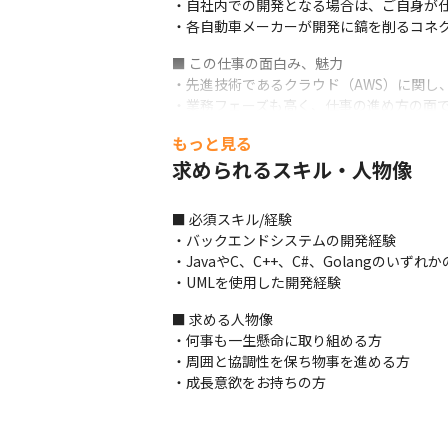
・自社内での開発となる場合は、ご自身が仕
・各自動車メーカーが開発に鎬を削るコネ
■ この仕事の面白み、魅力

・先進技術であるクラウド（AWS）に関し
・業務フェーズも高く、仕事の進め方の面
もっと見る
求められるスキル・人物像
■ 必須スキル/経験

・バックエンドシステムの開発経験

・JavaやC、C++、C#、Golangのいずれ
・UMLを使用した開発経験
■ 求める人物像

・何事も一生懸命に取り組める方

・周囲と協調性を保ち物事を進める方

・成長意欲をお持ちの方