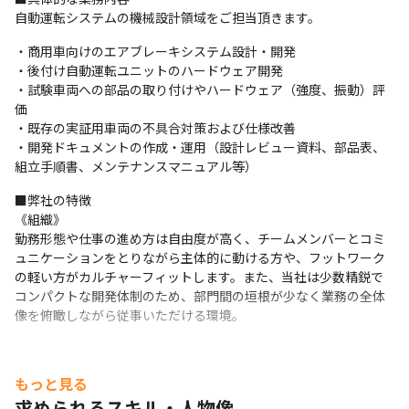
自動運転システムの機械設計領域をご担当頂きます。
・商用車向けのエアブレーキシステム設計・開発

・後付け自動運転ユニットのハードウェア開発

・試験車両への部品の取り付けやハードウェア（強度、振動）評
価

・既存の実証用車両の不具合対策および仕様改善

・開発ドキュメントの作成・運用（設計レビュー資料、部品表、
組立手順書、メンテナンスマニュアル等）
■弊社の特徴

《組織》

勤務形態や仕事の進め方は自由度が高く、チームメンバーとコミ
ュニケーションをとりながら主体的に動ける方や、フットワーク
の軽い方がカルチャーフィットします。また、当社は少数精鋭で
コンパクトな開発体制のため、部門間の垣根が少なく業務の全体
像を俯瞰しながら従事いただける環境。
もっと見る
求められるスキル・人物像