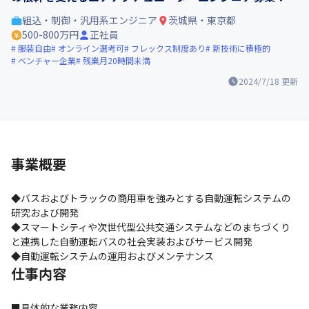
組込・制御・汎用系エンジニア
茨城県・東京都
500-800万円
正社員
服装自由
オンライン選考可
フレックス制度あり
新技術に積極的
ベンチャー企業
残業月20時間未満
2024/7/18
更新
事業概要
◆バスおよびトラックの商用車を強みとする自動運転システムの
研究および開発

◆スマートシティや次世代型公共交通システムなどのまちづくり
と連携した自動運転バスの社会実装およびサービス開発

◆自動運転システムの運用およびメンテナンス
仕事内容
■具体的な業務内容
