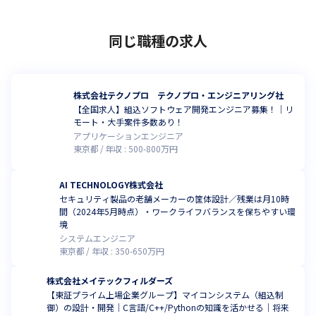
同じ職種の求人
株式会社テクノプロ テクノプロ・エンジニアリング社
【全国求人】組込ソフトウェア開発エンジニア募集！｜リ
モート・大手案件多数あり！
アプリケーションエンジニア
東京都
年収 :
500
-
800
万円
AI TECHNOLOGY株式会社
セキュリティ製品の老舗メーカーの筐体設計／残業は月10時
間（2024年5月時点）・ワークライフバランスを保ちやすい環
境
システムエンジニア
東京都
年収 :
350
-
650
万円
株式会社メイテックフィルダーズ
【東証プライム上場企業グループ】マイコンシステム（組込制
御）の設計・開発｜C言語/C++/Pythonの知識を活かせる｜将来