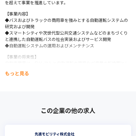
を超えて事業を推進しています。
【事業内容】

◆バスおよびトラックの商用車を強みとする自動運転システムの
研究および開発

◆スマートシティや次世代型公共交通システムなどのまちづくり
と連携した自動運転バスの社会実装およびサービス開発

◆自動運転システムの運用およびメンテナンス
【事業の将来性】

自動車業界は、EVシフトと自動運転の実用化が産業の転換期とし
て世界的に注目されている市場です。国内商用車市場において
もっと見る
は、次世代型公共交通システムという背景での自動運転モビリテ
ィのみならず、国内固有の少子高齢化に伴うバス路線の廃止や、
物流事業者のドライバー不足などの社会課題から自動運転ニーズ
が高まっています。こうした市況の中で当社は、民間事業者から
の受注のみならず経済産業省などの政府委託事業を獲得していま
すので、安定した経営環境で開発に取り組むことが可能です。そ
この企業の他の求人
の後の自動運転の実用化の先に、広大なマーケットシェアの獲得
を狙っています。
【募集背景】

先進モビリティ株式会社