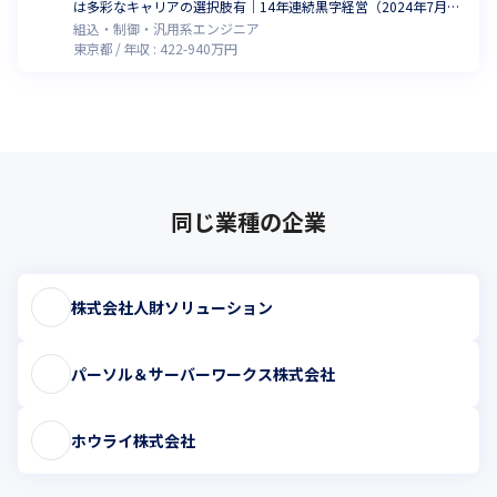
は多彩なキャリアの選択肢有｜14年連続黒字経営（2024年7月時
点）
組込・制御・汎用系エンジニア
東京都
年収 :
422
-
940
万円
同じ業種の企業
株式会社人財ソリューション
パーソル＆サーバーワークス株式会社
ホウライ株式会社