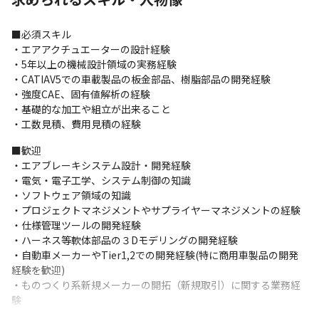
■必須スキル

・エアアクチュエーターの設計経験

・5年以上の機械設計領域の実務経験

・CATIAV5での車載製品の板金部品、樹脂部品の開発経験

・強度CAE、固有値解析の経験

・基礎的な加工や組立が出来ること

・工数見積、費用見積の経験
■歓迎

・エアブレーキシステム設計・開発経験

・電気・電子工学、システム制御の知識

・ソフトウェア領域の知識

・プロジェクトマネジメントやサプライヤーマネジメントの経験

・仕様管理ツールの開発経験

・ハーネス等軟体部品の３Dモデリングの開発経験

・自動車メーカーやTier1,2での開発経験(特に商用車製品の開発
経験を歓迎)

・ものつくり系新規メーカーの開拓（新規取引）に関する業務経
験