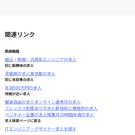
関連リンク
関連職種
組込・制御・汎用系エンジニア
の求人
同じ勤務地の求人
茨城県
の求人
東京都
の求人
同じ年収帯の求人
年収
500万円
の求人
特徴が近い求人
服装自由
の求人
オンライン選考可
の求人
フレックス制度あり
の求人
新技術に積極的
の求人
ベンチャー企業
の求人
残業月20時間未満
の求人
求人検索ページに戻る
ITエンジニア・デザイナー求人を探す