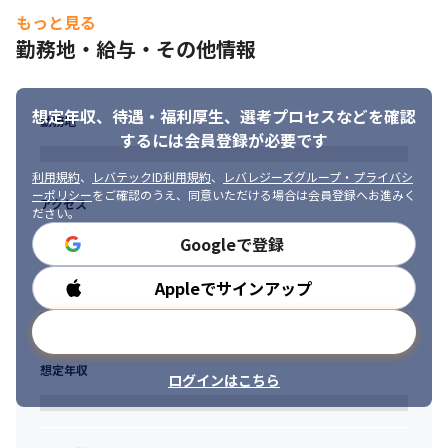
もっと見る
勤務地・給与・その他情報
想定年収、待遇・福利厚生、
選考プロセスなどを確認
勤務地
するには会員登録が必要です
利用規約
、
レバテックID利用規約
、
レバレジーズグループ・プライバシ
ーポリシー
をご確認のうえ、同意いただける場合は会員登録へお進みく
アクセス
ださい。
Googleで登録
Appleでサインアップ
勤務時間
メールアドレスで登録
想定年収
ログインはこちら