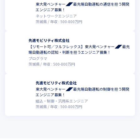
当社は2025年までを自動運転の実用化に向けた事業フェーズの転
東大発ベンチャー◢◤最先端自動運転の通信を担う開発
換期と位置付けており、開発体制の強化のため、中核となるエン
こ
エンジニア募集！
ジニアの採用募集を行っています。
ネットワークエンジニア
茨城県
年収 :
500
-
800
万円
【社風について】

2024年6月時点で30代～40代のエンジニアが中心に活躍してお
り、静かで落ち着いている職場です。勤務形態や仕事の進め方は
先進モビリティ株式会社
自由度高い社風のため、チームメンバーとコミュニケーションを
【リモート可／フルフレックス】東大発ベンチャー◢◤最先
端自動運転の認知・判断を担うエンジニア募集！
とりながら主体的に動ける方や、フットワークの軽い方がカルチ
プログラマ
ャーフィットします。また、当社は少数精鋭でコンパクトな開発
茨城県
年収 :
500
-
800
万円
体制を構築していますので、部門間の垣根が少なく業務の全体像
を俯瞰しながら従事していただくことが可能です。
先進モビリティ株式会社
【設立日】2014年6月19日

東大発ベンチャー◢◤最先端自動運転の制御を担う開発
【代表者】瀬川　雅也

エンジニア募集！
【資本金】9,500万円
組込・制御・汎用系エンジニア
茨城県
年収 :
500
-
800
万円