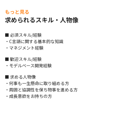
※必ずしも当案件に配属になる訳ではなく、入社時の受注状況や
もっと見る
本人のキャリアアップを第一に考え、希望を考慮した上で決定し
ます
求められるスキル・人物像
■ この仕事の面白み、魅力

■ 必須スキル/経験

・受託メンバー、ほかの会社のエンジニアを統制する役割が求め
・C言語に関する基本的な知識

られることで、これまで培ってこられたリーダーとしてのマネジ
・マネジメント経験
メント経験で得たノウハウを活かせるチャンスがあります

・チームビルディングやマネジメントにもつながる要素であり、
■ 歓迎スキル/経験

PM、PLといった役割を果たす際に必要な経験を積める環境です

・モデルベース開発経験
（変更の範囲）当社の定める業務。詳細は就業条件明示書に記
載。
■ 求める人物像

・何事も一生懸命に取り組める方

・周囲と協調性を保ち物事を進める方

・成長意欲をお持ちの方