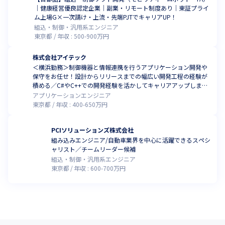
｜健康経営優良認定企業｜副業・リモート制度あり｜東証プライ
ム上場G×一次請け・上流・先端PJTでキャリアUP！
組込・制御・汎用系エンジニア
東京都
年収 :
500
-
900
万円
株式会社アイテック
＜横浜勤務＞制御機器と情報連携を行うアプリケーション開発や
保守をお任せ！設計からリリースまでの幅広い開発工程の経験が
積める／C#やC++での開発経験を活かしてキャリアアップしませ
んか
アプリケーションエンジニア
東京都
年収 :
400
-
650
万円
PCIソリューションズ株式会社
組み込みエンジニア/自動車業界を中心に活躍できるスペシ
ャリスト／チームリーダー候補
組込・制御・汎用系エンジニア
東京都
年収 :
600
-
700
万円