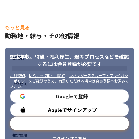
もっと見る
勤務地・給与・その他情報
想定年収、待遇・福利厚生、
選考プロセスなどを確認
勤務地
するには会員登録が必要です
利用規約
、
レバテックID利用規約
、
レバレジーズグループ・プライバシ
ーポリシー
をご確認のうえ、同意いただける場合は会員登録へお進みく
アクセス
ださい。
Googleで登録
Appleでサインアップ
勤務時間
メールアドレスで登録
想定年収
ログインはこちら