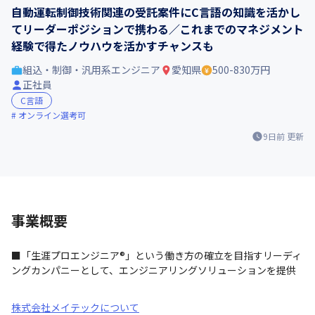
自動運転制御技術関連の受託案件にC言語の知識を活かし
てリーダーポジションで携わる／これまでのマネジメント
経験で得たノウハウを活かすチャンスも
組込・制御・汎用系エンジニア
愛知県
500-830万円
正社員
C言語
オンライン選考可
9日前
更新
事業概要
■「生涯プロエンジニア®」という働き方の確立を目指すリーディ
ングカンパニーとして、エンジニアリングソリューションを提供
株式会社メイテックについて