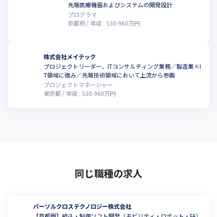
先端医療機器およびシステムの開発設計
プログラマ
京都府
年収 :
530
-
960
万円
株式会社メイテック
プロジェクトリーダー、ITコンサルティング業務／製造業×I
T領域に強み／先端技術領域において上流から参画
プロジェクトマネージャー
東京都
年収 :
530
-
960
万円
同じ職種の求人
パーソルクロステクノロジー株式会社
【首都圏】組込・制御ソフト開発（モビリティ・ロボット・FA）