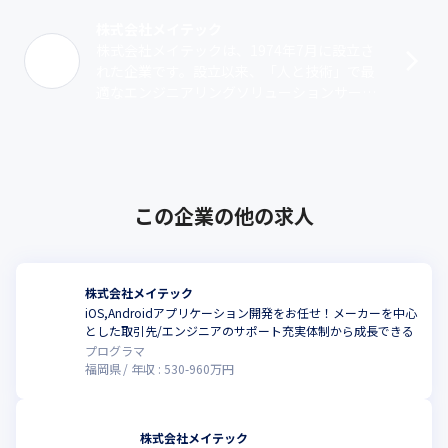
株式会社メイテック
株式会社メイテックは、1974年7月に設立さ
れた企業です。設立以来、「人と技術」で最
適なエンジニアリングソリューションサービ
ス（派遣・受託）を提供しています。業務領
域は、機械系、電気・電子系、マイコン･･･
この企業の他の求人
株式会社メイテック
iOS,Androidアプリケーション開発をお任せ！メーカーを中心
とした取引先/エンジニアのサポート充実体制から成長できる
プログラマ
福岡県
年収 :
530
-
960
万円
株式会社メイテック