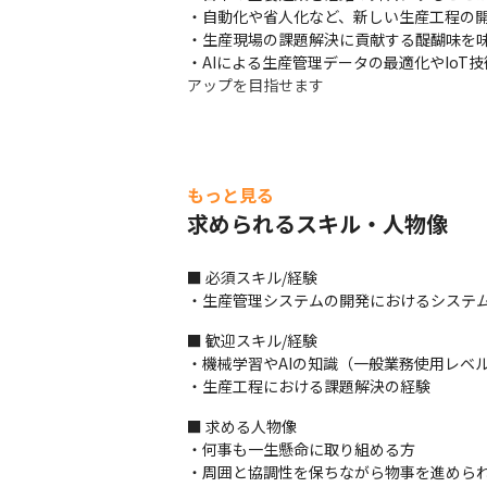
・自動化や省人化など、新しい生産工程の開
・生産現場の課題解決に貢献する醍醐味を味
・AIによる生産管理データの最適化やIo
アップを目指せます
もっと見る
求められるスキル・人物像
■ 必須スキル/経験

・生産管理システムの開発におけるシステ
■ 歓迎スキル/経験

・機械学習やAIの知識（一般業務使用レベル
・生産工程における課題解決の経験
■ 求める人物像

・何事も一生懸命に取り組める方

・周囲と協調性を保ちながら物事を進められ