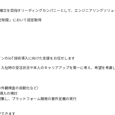
の確立を目指すリーディングカンパニーとして、エンジニアリングソリュ
定制度」において認定取得
ンのIoT技術導入に向けた支援をお任せします
、入社時の受注状況や本人のキャリアアップを第一に考え、希望を考慮
外観検査の自動化など）

導入の検討

収集し、プラットフォーム開発の要件定義の実行
できます
