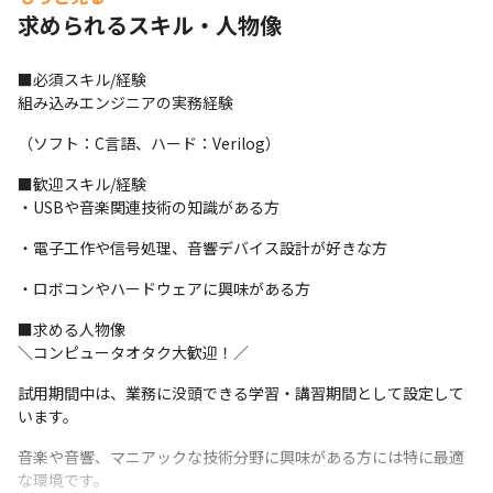
求められるスキル・人物像
□USB2.0カメラドライバー開発
□各種計測器USBメモリーサポート
■必須スキル/経験

組み込みエンジニアの実務経験
初心者から専門家まで幅広く対応可能な技術:
（ソフト：C言語、ハード：Verilog）
□初級者向け： C/C++、ロジックアナライザ、USBオーディオイ
ンターフェース
■歓迎スキル/経験

・USBや音楽関連技術の知識がある方
□中級者向け： A/Dコンバータ、RaspberryPi、BeagleBone、
Arduino
・電子工作や信号処理、音響デバイス設計が好きな方
□専門家向け： ARM Cortex、RTOS、JTAG、bare metal
・ロボコンやハードウェアに興味がある方
□オーディオ系専門技術： ハイレゾオーディオ、DSD、MQA、ネ
■求める人物像

ットワークオーディオサーバー（OpenHome対応）のプログラミ
＼コンピュータオタク大歓迎！／
ング
試用期間中は、業務に没頭できる学習・講習期間として設定して
います。
音楽や音響、マニアックな技術分野に興味がある方には特に最適
な環境です。