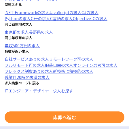
関連スキル
.NET Framework
の求人
JavaScript
の求人
C#
の求人
Python
の求人
C++
の求人
C言語
の求人
Objective-C
の求人
同じ勤務地の求人
東京都
の求人
長野県
の求人
同じ年収帯の求人
年収
500万円
の求人
特徴が近い求人
自社サービスあり
の求人
リモートワーク可
の求人
フルリモート可
の求人
服装自由
の求人
オンライン選考可
の求人
フレックス制度あり
の求人
新技術に積極的
の求人
残業月20時間未満
の求人
求人検索ページに戻る
ITエンジニア・デザイナー求人を探す
応募へ進む