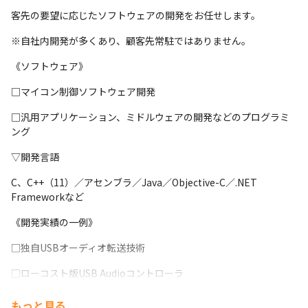
客先の要望に応じたソフトウェアの開発をお任せします。
※自社内開発が多くあり、顧客先常駐ではありません。
《ソフトウェア》
□マイコン制御ソフトウェア開発
□汎用アプリケーション、ミドルウェアの開発などのプログラミ
ング
▽開発言語
C、C++（11）／アセンブラ／Java／Objective-C／.NET 
Frameworkなど
《開発実績の一例》
□独自USBオーディオ転送技術
□ローコスト版USB Audioコントローラ
□高速 PCオーディオドライバ
もっと見る