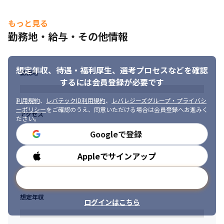
人間関係で苦労しないので「雑談は苦手」「飲み会は苦手」とい
もっと見る
う方でも活躍できます！
勤務地・給与・その他情報
風通しがよく、意見交換もしやすい一方、経験豊富なスタッフも
いるため、
想定年収、待遇・福利厚生、
選考プロセスなどを確認
更なるスキルアップも望めます！
勤務地
するには会員登録が必要です
利用規約
、
レバテックID利用規約
、
レバレジーズグループ・プライバシ
ーポリシー
をご確認のうえ、同意いただける場合は会員登録へお進みく
アクセス
ださい。
Googleで登録
Appleでサインアップ
勤務時間
メールアドレスで登録
想定年収
ログインはこちら