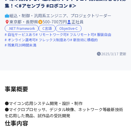
集！＜#アセンブラ #ロボコン #＞
組込・制御・汎用系エンジニア、プロジェクトリーダー
東京都・長野県
500-700万円
正社員
.NET Framework
C言語
Objective-C
自社サービスあり
リモートワーク可
フルリモート可
服装自由
オンライン選考可
フレックス制度あり
新技術に積極的
残業月20時間未満
2025/3/17
更新
事業概要
●マイコン応用システム開発・設計・制作

●マイクロプロセッサ、デジタル映像、ネットワーク等最新技術
を応用した商品、試作品の受託開発
仕事内容