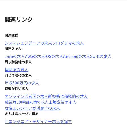
関連リンク
関連職種
システムエンジニア
の求人
プログラマ
の求人
関連スキル
Java
の求人
AWS
の求人
iOS
の求人
Android
の求人
Swift
の求人
同じ勤務地の求人
福岡県
の求人
同じ年収帯の求人
年収
500万円
の求人
特徴が近い求人
オンライン選考可
の求人
新技術に積極的
の求人
残業月20時間未満
の求人
上場企業
の求人
女性エンジニアが活躍中
の求人
求人検索ページに戻る
ITエンジニア・デザイナー求人を探す