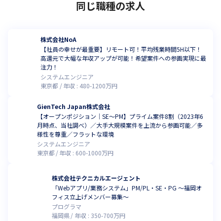
同じ職種の求人
株式会社NoA
【社員の幸せが最重要】リモート可！平均残業時間5H以下！
高還元で大幅な年収アップが可能！希望案件への参画実現に最
注力！
システムエンジニア
東京都
年収 :
480
-
1200
万円
GienTech Japan株式会社
【オープンポジション｜SE～PM】プライム案件8割（2023年6
月時点、当社調べ）／大手大規模案件を上流から参画可能／多
様性を尊重／フラットな環境
システムエンジニア
東京都
年収 :
600
-
1000
万円
株式会社テクニカルエージェント
「Webアプリ/業務システム」PM/PL・SE・PG ～福岡オ
フィス立上げメンバー募集～
プログラマ
福岡県
年収 :
350
-
700
万円