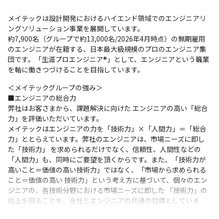
メイテックは設計開発におけるハイエンド領域でのエンジニアリ
ングソリューション事業を展開しています。

約7,900名（グループで約13,000名/2026年4月時点）の無期雇用
のエンジニアが在籍する、日本最大級規模のプロのエンジニア集
団です。「生涯プロエンジニア®」として、エンジニアという職業
を軸に働きつづけることを目指しています。
＜メイテックグループの強み＞

■エンジニアの総合力

弊社はお客さまから、課題解決に向けた エンジニアの高い「総合
力」を評価いただいています。

メイテックはエンジニアの力を「技術力」×「人間力」＝「総合
力」ととらえています。弊社のエンジニアは、市場ニーズに即し
た「技術力」 を求められるだけでなく、信頼性、人間性などの
「人間力」も、同時にご要望を頂くからです。また、「技術力が
高いこと＝価値の高い技術力」ではなく、「市場から求められる
こと＝価値の高い 技術力」という考え方に基づいて、個々のエン
ジニアの、各技術分野における市場ニーズに即した 「技術力」の
向上を図ることを、会社とエンジニアの共通の目標としていま
す。