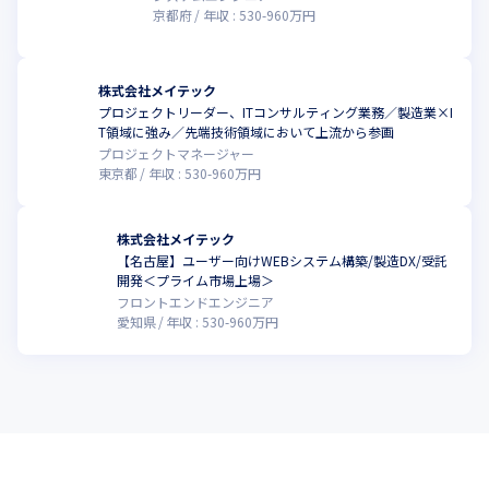
京都府
年収 :
530
-
960
万円
株式会社メイテック
プロジェクトリーダー、ITコンサルティング業務／製造業×I
T領域に強み／先端技術領域において上流から参画
プロジェクトマネージャー
東京都
年収 :
530
-
960
万円
株式会社メイテック
【名古屋】ユーザー向けWEBシステム構築/製造DX/受託
開発＜プライム市場上場＞
フロントエンドエンジニア
愛知県
年収 :
530
-
960
万円