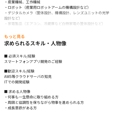
・産業機械、工作機械

・ロボット（産業用ロボットアームの機構設計など）

・デジタルカメラ（筐体設計、機構設計、レンズユニットの光学
設計など）

・家電製品（エアコン、冷蔵庫など白物家電の筐体設計など）

※上記は一部で、日々新しいプロジェクトの依頼があります

※必ずしも当案件に配属になる訳ではなく、入社時の受注状況や
もっと見る
本人のキャリアアップを第一に考え、希望を考慮した上で決定し
求められるスキル・人物像
ます
＜主な取引先＞

■ 必須スキル/経験

三菱重工、キヤノン、デンソー、パナソニック、トヨタ自動車、
スマートフォンアプリ開発のご経験
ニコン、ソニー、川崎重工業、三菱航空機、オムロン　など
■歓迎スキル/経験

■ この仕事の面白み、魅力

AWS等クラウドサーバの知見

・取引先は大手/優良メーカーが多数で、IoT案件に携われたり、さ
ITでの開発経験
まざまな業界のプロジェクトに携われたりします

■ 求める人物像

・プロジェクトの上流工程から下流工程まで幅広く携われます

・何事も一生懸命に取り組める方

・研修やキャリアパスなど、エンジニアをしっかりサポートする
・周囲と協調性を保ちながら物事を進められる方

体制が整っている環境で成長できます

・成長意欲がある方
・高いチームワーク力を身につけられます

（変更の範囲）当社の定める業務。詳細は就業条件明示書に記