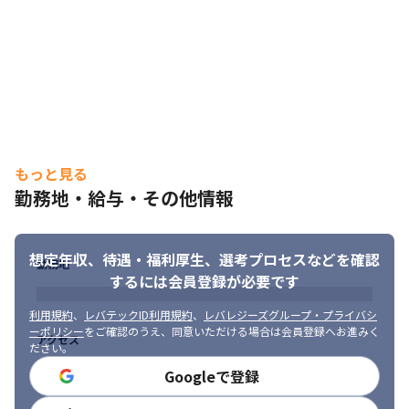
載。
もっと見る
勤務地・給与・その他情報
想定年収、待遇・福利厚生、
選考プロセスなどを確認
勤務地
するには会員登録が必要です
利用規約
、
レバテックID利用規約
、
レバレジーズグループ・プライバシ
ーポリシー
をご確認のうえ、同意いただける場合は会員登録へお進みく
アクセス
ださい。
Googleで登録