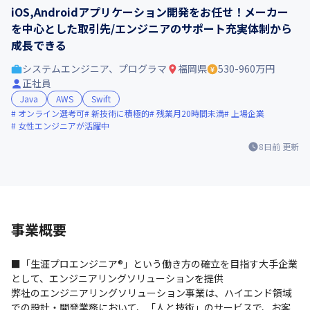
iOS,Androidアプリケーション開発をお任せ！メーカー
を中心とした取引先/エンジニアのサポート充実体制から
成長できる
システムエンジニア、プログラマ
福岡県
530-960万円
正社員
Java
AWS
Swift
オンライン選考可
新技術に積極的
残業月20時間未満
上場企業
女性エンジニアが活躍中
8日前
更新
事業概要
■「生涯プロエンジニア®」という働き方の確立を目指す大手企業
として、エンジニアリングソリューションを提供

弊社のエンジニアリングソリューション事業は、ハイエンド領域
での設計・開発業務において、「人と技術」のサービスで、お客