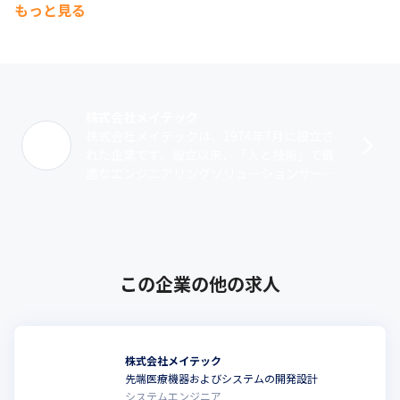
もっと見る
■技術力と人間力を支える教育体制

市場性の高いトレンド技術やお客さまの教育ニーズを常に把握し
ながら各カリキュラムの充実を図っています。一人一人のエンジ
ニアが、プロフェッショナルとして自身の将来像を描き、キャリ
アアップを行っていけるよう、「技術力」と「人間力」の向上を
軸に、すべてのエンジニアに共通する内容をテーマとした「会社
株式会社メイテック
主導型」研修と、専門性の高いテーマやエリア特有の技術を習得
株式会社メイテックは、1974年7月に設立さ
できる「自己啓発型」研修を提供することで、エンジニアのキャ
れた企業です。設立以来、「人と技術」で最
リアアップを支援しています。
適なエンジニアリングソリューションサービ
ス（派遣・受託）を提供しています。業務領
域は、機械系、電気・電子系、マイコン･･･
この企業の他の求人
株式会社メイテック
先端医療機器およびシステムの開発設計
システムエンジニア