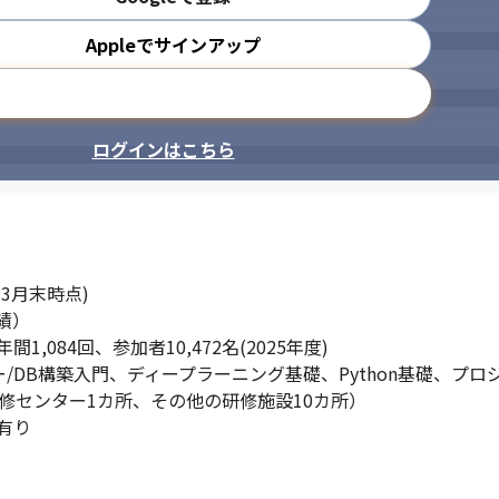
Appleでサインアップ
メールアドレスで登録
ログインはこちら
3月末時点)

績）

084回、参加者10,472名(2025年度)

/DB構築入門、ディープラーニング基礎、Python基礎、プロ
修センター1カ所、その他の研修施設10カ所）

有り