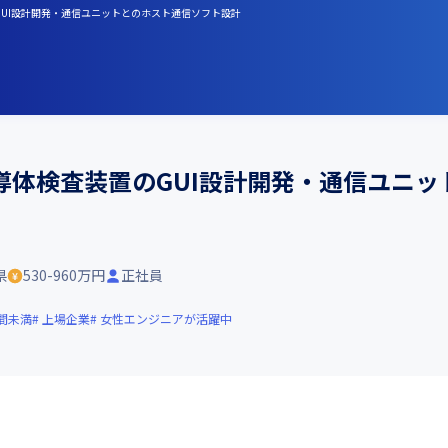
GUI設計開発・通信ユニットとのホスト通信ソフト設計
導体検査装置のGUI設計開発・通信ユニッ
県
530-960万円
正社員
間未満
上場企業
女性エンジニアが活躍中