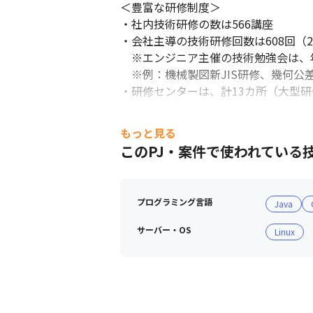
＜豊富な研修制度＞

エンジニアとしてスキルアップできる環境
・社内技術研修の数は566講座

・会社主導の技術研修回数は608回（20
　※エンジニア主催の技術勉強会は、年間6
　※例：機械製図新JIS研修、幾何公
・研修センターは、計13カ所（大型研
＜安定した財務基盤＞

もっと見る
人材会社として日本で初めて上場を果た
このPJ・案件で使われている
ます。また、無借金経営で現預金にて4
プログラミング言語
Java
サーバー・OS
Linux