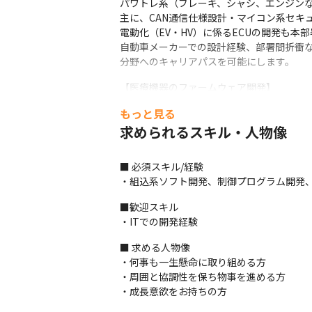
パワトレ系（ブレーキ、シャシ、エンジンなど
主に、CAN通信仕様設計・マイコン系セキュ
電動化（EV・HV）に係るECUの開発も本部
自動車メーカーでの設計経験、部署間折衝
分野へのキャリアパスを可能にします。
【医療機器のファームウェア開発】

輸液ポンプのファームウェア開発における、
もっと見る
LCDへの画面表示、UART、I2C、SP
求められるスキル・人物像
います。

医療機器の組込み開発に携わることで、医
■ 必須スキル/経験

【IoT新製品開発】

・組込系ソフト開発、制御プログラム開発、
スマートベンチ（公園にあるベンチに通信機
ラズベリーパイを用いた試作品のコーディン
■歓迎スキル

開発構想から設計環境の構築、試作品完成
・ITでの開発経験
【MILS/HILSのモデルベース開発エンジニア
■ 求める人物像

農機（例：トラクタ）、建機（小型パワーシ
・何事も一生懸命に取り組める方

モデルベース開発は、車載関連のソフトウ
・周囲と協調性を保ち物事を進める方

らわれない経験をさらに伸さらにいくこと
・成長意欲をお持ちの方
＜その他の案件例＞
