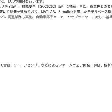
）ECUの開発を行います。

リティ設計、機能安全（ISO26262）設計に参画。また、得意先との
署にて開発を進めており、MATLAB、Simulinkを用いたモデルベース開
などの調整業務も実施。自動車部品メーカーやサプライヤー、厳しい基
プロジェクトマネジメント業務で、4名規模のチームです。

Iでの周辺機器制御、デューティー比を用いたインジゲータ制御、モータ制御
療業界への配属可能性が広がり、マネージメント経験も積んでいただけ
C言語、C++、アセンブラなどによるファームウェア開発、評価、解析
能や液晶モニター、スマートフォンの充電機能などを有した新規開発製
グ、製品の仕様検討、開発を行うに至っての環境構築を行います。

まで製品の開発スキルを習得可能な環境です。
】

ョベル）対象機器のソフトウェアをMBDツールを使用して設計し、実装
ェア開発に先行して導入されている開発手法ですが、今後さまざまな製
が可能です。