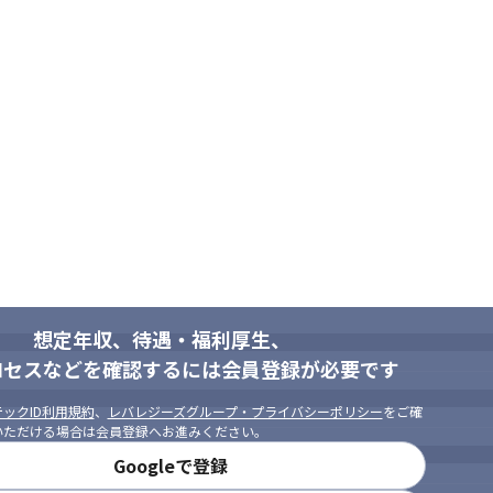
テム開発

御開発

開発

ずさまざまな案件に携わるチャンスがあります

で、コアメンバーとして活躍できます

キャリアパスなど）する体制があるため、チームプレーの意識も含め、
想定年収、待遇・福利厚生、
ロセスなどを確認するには会員登録が必要です
の導入研修を行い、平行して配属先を選定し、お客様との面談を行います
ックID利用規約
、
レバレジーズグループ・プライバシーポリシー
をご確
、入社時の受注状況や本人のキャリアアップを第一に考え、希望を考慮
いただける場合は会員登録へお進みください。
Googleで登録