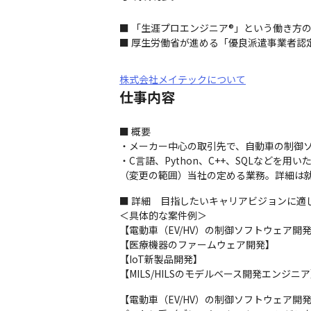
■ 「生涯プロエンジニア®」という働き方
■ 厚生労働省が進める「優良派遣事業者認定
株式会社メイテックについて
仕事内容
■ 概要

・メーカー中心の取引先で、自動車の制御ソ
・C言語、Python、C++、SQLなどを用
（変更の範囲）当社の定める業務。詳細は
■ 詳細　目指したいキャリアビジョンに適
＜具体的な案件例＞

【電動車（EV/HV）の制御ソフトウェア開発
【医療機器のファームウェア開発】

【IoT新製品開発】

【MILS/HILSのモデルベース開発エンジニ
【電動車（EV/HV）の制御ソフトウェア開発