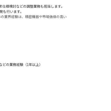
要求仕様検討などの調整業務も担当します。

発も行います。

準の業界経験は、精密機器や市場価値の高い
、I0制御などの取り纏め・マネジメントを行
ます。
などの業務経験（1年以上）
品）の開発業務を担当します。

まで対応します。

品分野で導入が考えられています。分野に捕