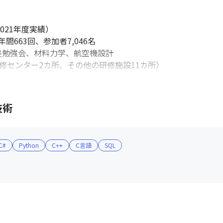
です。
コミュニケーションを大切にしてい
21年度実績）

63回、参加者7,046名

差勉強会、材料力学、航空機設計

修センター2カ所、その他の研修施設11カ所）

し、現在はJPX日経インデックス400（東証が選んだ投資家に
技術
00億円以上を保有しており、財務基盤は極めて健全です（202
C#
Python
C++
C言語
SQL