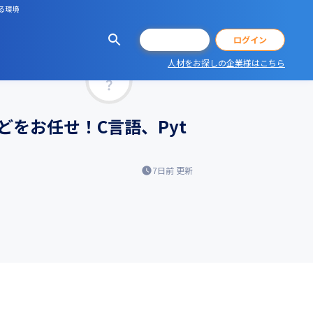
る環境
会員登録
ログイン
人材をお探しの企業様はこちら
マッチ率
をお任せ！C言語、Pyt
7日前
更新