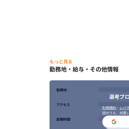
先進運転支援システム開発に関わる制御シス
半導体装置の画像処理ソフト開発

スマートファクトリー開発

設備センシングに関するアプリ開発

半導体製造ライン自動化に向けたロボット制
車載ECUシステムの組み込み開発

半導体加工装置におけるPLC設計開発

製造工程のAI化に伴う画像処理アルゴリズム
など
もっと見る
■ この仕事の面白み、魅力

勤務地・給与・その他情報
・メーカーのIoT案件をはじめ、業界問わ
・プライム市場上場の安定した経営体制の中
・エンジニアをしっかりサポート（研修や
バーと一緒に働けます
勤務地
選考プ
＜入社から配属までの流れ＞

アクセス
・キャリア入社の方は2週間から1ヶ月程度
利用規約
、
レバテ
※必ずしも当案件に配属になる訳ではなく
認のうえ、同意
勤務時間