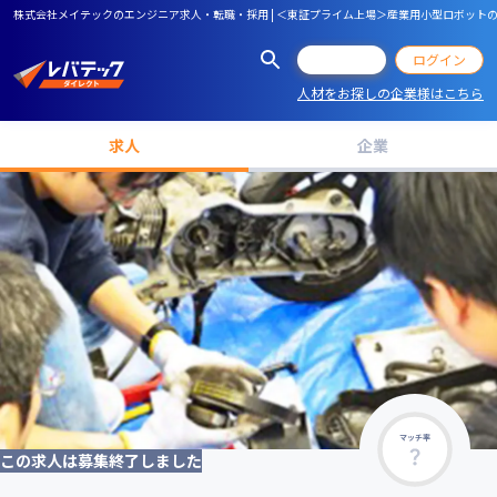
株式会社メイテックのエンジニア求人・転職・採用 | ＜東証プライム上場＞産業用小型ロボッ
会員登録
ログイン
人材をお探しの企業様はこちら
求人
企業
マッチ率
この求人は募集終了しました