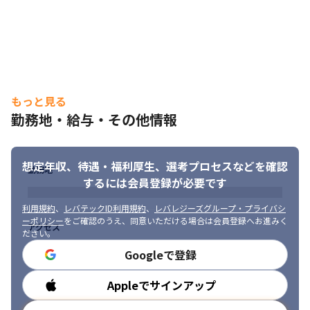
もっと見る
勤務地・給与・その他情報
想定年収、待遇・福利厚生、
選考プロセスなどを確認
勤務地
するには会員登録が必要です
利用規約
、
レバテックID利用規約
、
レバレジーズグループ・プライバシ
ーポリシー
をご確認のうえ、同意いただける場合は会員登録へお進みく
アクセス
ださい。
Googleで登録
Appleでサインアップ
勤務時間