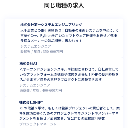
同じ職種の求人
株式会社第一システムエンジニアリング
大手企業との取引実績あり！自動車の車両システムを中心に、C
言語やC++、Pythonを用いたソフトウェア開発をお任せ／多種
多様なメーカーの製品開発に携われます
システムエンジニア
愛知県
年収 :
350
-
600
万円
株式会社A3
＜オープンポジション＞スキルや経験に合わせて、自社運営して
いるプラットフォームの構築や改修をお任せ！PHPの使用経験を
活かせます／自身の意見をプロダクトに反映できます
システムエンジニア
東京都
年収 :
400
-
600
万円
株式会社SHIFT
＜PM候補＞単体、もしくは複数プロジェクトの責任者として、案
件を成功に導くためのプロジェクトマネジメントやメンバーマネ
ジメントをお任せ／金融業界、官公庁との直接取引多数
プロジェクトマネージャー