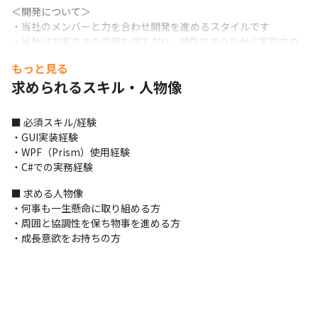
＜開発について＞

・当社のメンバーと力を合わせ開発を進めるスタイルです

・当社はお客さまの信頼を得ており、請負でありながら客先内の
環境で開発業務を遂行していけます

もっと見る
・そのため、先方の最先端機材、備品が使用可能になるため、最
求められるスキル・人物像
先端の環境でプロジェクトに関わることが可能です

・自社内での開発となる場合は、ご自身が仕事の進め方、メンバ
ーの配置に関する裁量を握り、業務に関わっていただけます

■ 必須スキル/経験

・各自動車メーカーが開発に鎬を削るコネクティッドカーを実現
・GUI実装経験

するために必要なセキュリティ技術に注力しています
・WPF（Prism）使用経験

・C#での実務経験
■ この仕事の面白み、魅力

・トレンドのロボット業界に携わることができます

■ 求める人物像

・少人数での実務であり、自身が主となりGUIの構成なども考えて
・何事も一生懸命に取り組める方

いくため、ハイレベルなGUIの実装経験を積むことが可能です
・周囲と協調性を保ち物事を進める方

・成長意欲をお持ちの方