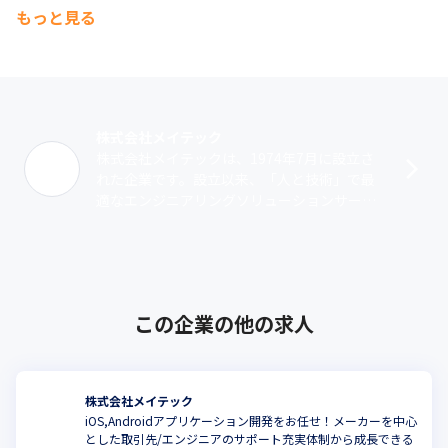
もっと見る
株式会社メイテック
株式会社メイテックは、1974年7月に設立さ
れた企業です。設立以来、「人と技術」で最
適なエンジニアリングソリューションサービ
ス（派遣・受託）を提供しています。業務領
域は、機械系、電気・電子系、マイコン･･･
この企業の他の求人
株式会社メイテック
iOS,Androidアプリケーション開発をお任せ！メーカーを中心
とした取引先/エンジニアのサポート充実体制から成長できる