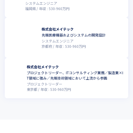
システムエンジニア
福岡県
年収 :
530
-
960
万円
株式会社メイテック
先端医療機器およびシステムの開発設計
システムエンジニア
京都府
年収 :
530
-
960
万円
株式会社メイテック
プロジェクトリーダー、ITコンサルティング業務／製造業×I
T領域に強み／先端技術領域において上流から参画
プロジェクトリーダー
東京都
年収 :
530
-
960
万円