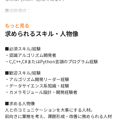
■組織構成：

ソフト設計・開発者20名程度（20代数名、女性1名）
もっと見る
求められるスキル・人物像
■必須スキル/経験

・認識アルゴリズム開発者

・C,C++,C#またはPython言語のプログラム経験
■歓迎スキル/経験

・アルゴリズム開発リーダー経験

・データサイエンス系知識・経験

・カメラモジュール設計・開発経験者
■求める人物像

人とのコミュニケーションを大事にする人材。

前向きに業務を考え、課題形成・改善に務められる人材