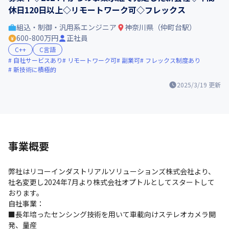
休日120日以上◇リモートワーク可◇フレックス
組込・制御・汎用系エンジニア
神奈川県（仲町台駅）
600-800万円
正社員
C++
C言語
自社サービスあり
リモートワーク可
副業可
フレックス制度あり
新技術に積極的
2025/3/19
更新
事業概要
弊社はリコーインダストリアルソリューションズ株式会社より、
社名変更し2024年7月より株式会社オプトルとしてスタートして
おります。

自社事業：

■長年培ったセンシング技術を用いて車載向けステレオカメラ開
発、量産
