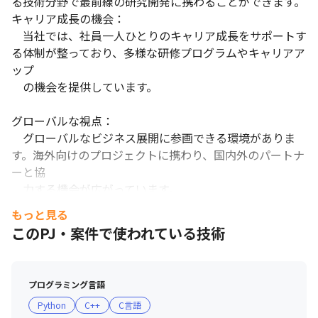
る技術分野で最前線の研究開発に携わることができます。

キャリア成長の機会：

　当社では、社員一人ひとりのキャリア成長をサポートす
る体制が整っており、多様な研修プログラムやキャリアア
ップ　　

　の機会を提供しています。

グローバルな視点：

　グローバルなビジネス展開に参画できる環境がありま
す。海外向けのプロジェクトに携わり、国内外のパートナ
ーと協

　力する機会が広がっています。

もっと見る
働きやすい環境：

このPJ・案件で使われている技術
　社員のワークライフバランスを重視し、柔軟な働き方や
充実した福利厚生制度を整えています。安心して働ける環
境が

プログラミング言語
　整っています。
Python
C++
C言語