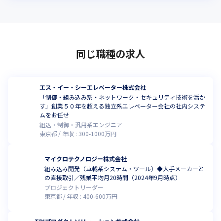
同じ職種の求人
エス・イー・シーエレベーター株式会社
「制御・組み込み系・ネットワーク・セキュリティ技術を活か
す」創業５０年を超える独立系エレベーター会社の社内システ
ムをお任せ
組込・制御・汎用系エンジニア
東京都
年収 :
300
-
1000
万円
マイクロテクノロジー株式会社
組み込み開発（車載系システム・ツール）◆大手メーカーと
の直接取引／残業平均月20時間（2024年9月時点）
プロジェクトリーダー
東京都
年収 :
400
-
600
万円