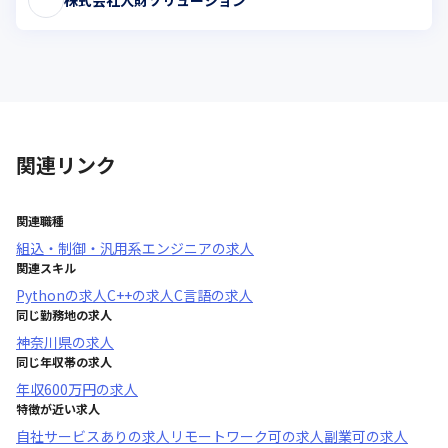
関連リンク
関連職種
組込・制御・汎用系エンジニア
の求人
関連スキル
Python
の求人
C++
の求人
C言語
の求人
同じ勤務地の求人
神奈川県
の求人
同じ年収帯の求人
年収
600万円
の求人
特徴が近い求人
自社サービスあり
の求人
リモートワーク可
の求人
副業可
の求人