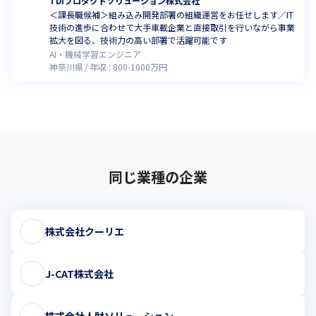
TDIプロダクトソリューション株式会社
＜課長職候補＞組み込み開発部署の組織運営をお任せします／IT
技術の進歩に合わせて大手車載企業と直接取引を行いながら事業
拡大を図る、技術力の高い部署で活躍可能です
AI・機械学習エンジニア
神奈川県
年収 :
800
-
1000
万円
同じ業種の企業
株式会社クーリエ
J-CAT株式会社
株式会社人財ソリューション