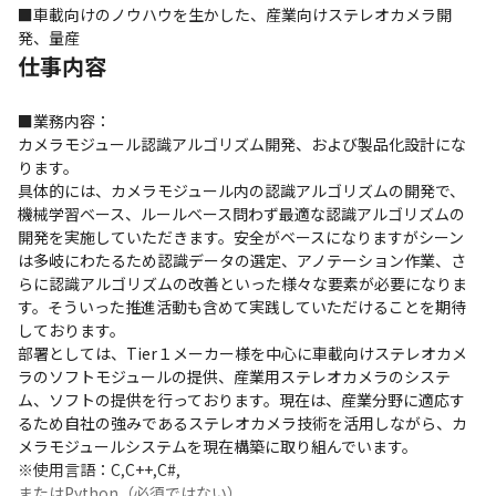
■車載向けのノウハウを生かした、産業向けステレオカメラ開
発、量産
仕事内容
■業務内容：

カメラモジュール認識アルゴリズム開発、および製品化設計にな
ります。

具体的には、カメラモジュール内の認識アルゴリズムの開発で、
機械学習ベース、ルールベース問わず最適な認識アルゴリズムの
開発を実施していただきます。安全がベースになりますがシーン
は多岐にわたるため認識データの選定、アノテーション作業、さ
らに認識アルゴリズムの改善といった様々な要素が必要になりま
す。そういった推進活動も含めて実践していただけることを期待
しております。

部署としては、Tier１メーカー様を中心に車載向けステレオカメ
ラのソフトモジュールの提供、産業用ステレオカメラのシステ
ム、ソフトの提供を行っております。現在は、産業分野に適応す
るため自社の強みであるステレオカメラ技術を活用しながら、カ
メラモジュールシステムを現在構築に取り組んでいます。

※使用言語：C,C++,C#,

またはPython（必須ではない）