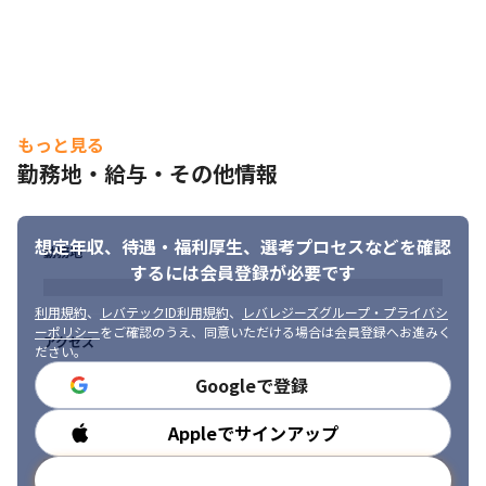
もっと見る
勤務地・給与・その他情報
想定年収、待遇・福利厚生、
選考プロセスなどを確認
勤務地
するには会員登録が必要です
利用規約
、
レバテックID利用規約
、
レバレジーズグループ・プライバシ
ーポリシー
をご確認のうえ、同意いただける場合は会員登録へお進みく
アクセス
ださい。
Googleで登録
Appleでサインアップ
勤務時間
メールアドレスで登録