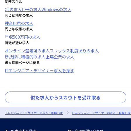
関連スキル
C#
の求人
C++
の求人
Windows
の求人
同じ勤務地の求人
神奈川県
の求人
同じ年収帯の求人
年収
500万円
の求人
特徴が近い求人
オンライン選考可
の求人
フレックス制度あり
の求人
新技術に積極的
の求人
上場企業
の求人
求人検索ページに戻る
ITエンジニア・デザイナー求人を探す
似た求人からスカウトを受け取る
ITエンジニア・デザイナーの求人・転職TOP
ITエンジニア・デザイナーの求人・転職を探
IT・Web求人を探す
個人向けお問い合わせ