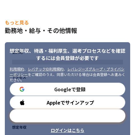
もっと見る
勤務地・給与・その他情報
想定年収、待遇・福利厚生、
選考プロセスなどを確認
勤務地
するには会員登録が必要です
利用規約
、
レバテックID利用規約
、
レバレジーズグループ・プライバシ
ーポリシー
をご確認のうえ、同意いただける場合は会員登録へお進みく
アクセス
ださい。
Googleで登録
Appleでサインアップ
勤務時間
メールアドレスで登録
想定年収
ログインはこちら