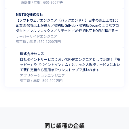
東京都
年収 :
600
-
900
万円
MNTSQ株式会社
【ソフトウェアエンジニア（バックエンド）】日本の売上上位100
企業の40%以上が導入／契約版GitHub・契約版Devinのようなプロ
ダクト／フルフレックス／リモート／WHY-WHAT-HOWが繋がる開
発体制と裁量／代表はコードも書く弁護士でエンジニアのリスペク
サーバーサイドエンジニア
トが強い社風
東京都
年収 :
650
-
1200
万円
株式会社セレス
自社ポイントサービスにおいてPHPエンジニアとして活躍！『モ
ッピー』や『ポイントインカム』といった大規模サービスにおい
て要件定義から運用までワンストップで携われます
アプリケーションエンジニア
東京都
年収 :
500
-
800
万円
同じ業種の企業