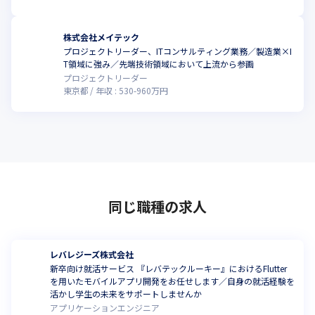
株式会社メイテック
プロジェクトリーダー、ITコンサルティング業務／製造業×I
T領域に強み／先端技術領域において上流から参画
プロジェクトリーダー
東京都
年収 :
530
-
960
万円
同じ職種の求人
レバレジーズ株式会社
新卒向け就活サービス 『レバテックルーキー』におけるFlutter
を用いたモバイルアプリ開発をお任せします／自身の就活経験を
活かし学生の未来をサポートしませんか
アプリケーションエンジニア