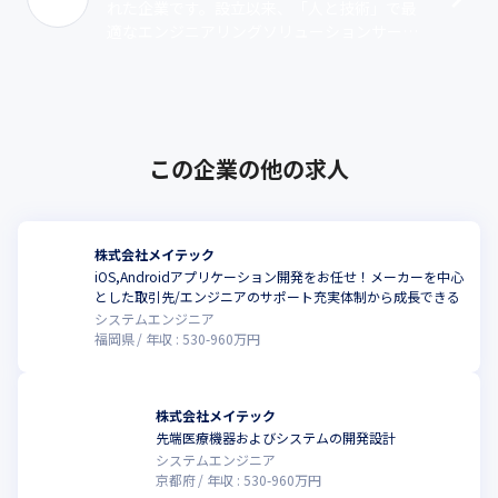
れた企業です。設立以来、「人と技術」で最
適なエンジニアリングソリューションサービ
ス（派遣・受託）を提供しています。業務領
域は、機械系、電気・電子系、マイコン･･･
この企業の他の求人
株式会社メイテック
iOS,Androidアプリケーション開発をお任せ！メーカーを中心
とした取引先/エンジニアのサポート充実体制から成長できる
システムエンジニア
福岡県
年収 :
530
-
960
万円
株式会社メイテック
先端医療機器およびシステムの開発設計
システムエンジニア
京都府
年収 :
530
-
960
万円