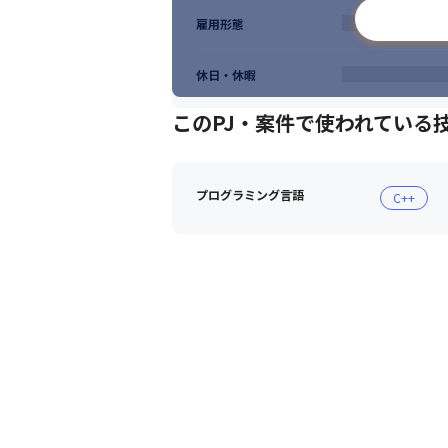
雇用形態
休日・休暇
このPJ・案件で使われている
プログラミング言語
C++