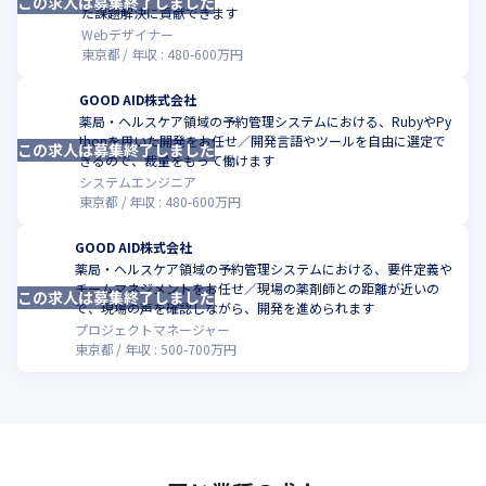
この求人は募集終了しました
た課題解決に貢献できます
Webデザイナー
東京都
年収 :
480
-
600
万円
GOOD AID株式会社
薬局・ヘルスケア領域の予約管理システムにおける、RubyやPy
thonを用いた開発をお任せ／開発言語やツールを自由に選定で
この求人は募集終了しました
きるので、裁量をもって働けます
システムエンジニア
東京都
年収 :
480
-
600
万円
GOOD AID株式会社
薬局・ヘルスケア領域の予約管理システムにおける、要件定義や
チームマネジメントをお任せ／現場の薬剤師との距離が近いの
この求人は募集終了しました
で、現場の声を確認しながら、開発を進められます
プロジェクトマネージャー
東京都
年収 :
500
-
700
万円