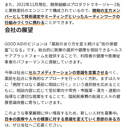
また、2022年11月現在、開発組織はプロダクトマネージャー2名
と業務委託のエンジニアで構成されているので、
開発の主力メン
バーとして技術選定やミーティングといったルーティンワークの
仕組みづくりに携わる
ことができます。
会社の展望
GOOD AIDのビジョンは「薬局のあり方を変え続ける“街の保健
室”になる」です。総合的に医療の選択や健康を相談できるヘルス
ケアプラットフォームを提供することで、利用者の健康や医療従
事者のパフォーマンスに貢献していきます。
今後は社会に
セルフメディケーションの意識を定着させる
べく、
薬局を起点に多角的なアプローチを行っていく方針。まずは人々
に「病院ではなく薬局に相談に行く」という選択肢を広めるとと
もに、相談内容に応じて受診案内や零売・市販薬・漢方・運動の
指導など適切な提案をすることで、国民医療費の削減と人々の健
康意識改善に寄与していきます。
このような事業展開に伴い増員するため、新しい人材を募集中。
日本の医療や人々の健康に対する意識を変えていく意欲のある方
は、ぜひ当社へご応募ください。