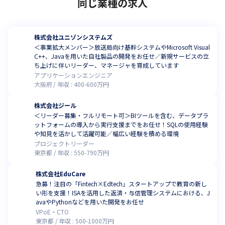
同じ業種の求人
株式会社ユニゾンシステムズ
＜事業拡大メンバー＞放送局向け基幹システムやMicrosoft Visual
C++、Javaを用いた自社製品の開発をお任せ／新規サービスの立
ち上げに伴いリーダー、マネージャを育成しています
アプリケーションエンジニア
大阪府
年収 :
400
-
600
万円
株式会社ジール
＜リーダー募集・フルリモート可＞BIツールを含む、データプラ
ットフォームの導入から実行支援までをお任せ！SQLの使用経験
や知見を活かして活躍可能／幅広い経験を積める環境
プロジェクトリーダー
東京都
年収 :
550
-
790
万円
株式会社EduCare
急募！注目の「Fintech×Edtech」スタートアップで教育の新し
い形を支援！ISAを活用した返済・与信管理システムにおける、J
avaやPythonなどを用いた開発をお任せ
VPoE・CTO
東京都
年収 :
500
-
1000
万円