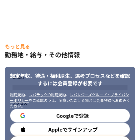
チームリーダーとして、自身だけでなくチームでの成果を出す必
要や、会社の代表の一人として客先対応も中心となって行うた
め、責任も伴う仕事です。一方で、会社を自分が支えている感覚
や成果を自分で出しているといった実感が付随するのではと考え
ております。
※変更の範囲：会社が定める仕事
もっと見る
勤務地・給与・その他情報
想定年収、待遇・福利厚生、
選考プロセスなどを確認
勤務地
するには会員登録が必要です
利用規約
、
レバテックID利用規約
、
レバレジーズグループ・プライバシ
ーポリシー
をご確認のうえ、同意いただける場合は会員登録へお進みく
アクセス
ださい。
Googleで登録
Appleでサインアップ
勤務時間