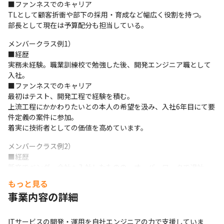
■ファンネスでのキャリア

TLとして顧客折衝や部下の採用・育成など幅広く役割を持つ。

部長として現在は予算配分も担当している。
メンバークラス例1）

■経歴

実務未経験。職業訓練校で勉強した後、開発エンジニア職として
入社。

■ファンネスでのキャリア

最初はテスト、開発工程で経験を積む。

上流工程にかかわりたいとの本人の希望を汲み、入社6年目にて要
件定義の案件に参加。

着実に技術者としての価値を高めています。
メンバークラス例2）

■経歴

新卒でベンダー会社へ入社したものの、オーバーワークで退社。

療養後もやはりプログラミングに関わりたいとの思いで、再度開
もっと見る
発エンジニアを目指し入社。

事業内容の詳細
■ファンネスでのキャリア

会社で推進しているAWS関連の資格を取得しつつ、クラウドサー
バー関係の実務経験を積む。

ITサービスの開発・運用を自社エンジニアの力で支援していま