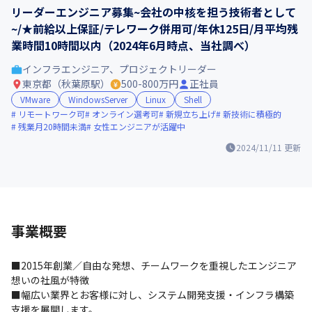
リーダーエンジニア募集~会社の中核を担う技術者として
~/★前給以上保証/テレワーク併用可/年休125日/月平均残
業時間10時間以内（2024年6月時点、当社調べ）
インフラエンジニア、プロジェクトリーダー
東京都（秋葉原駅）
500-800万円
正社員
VMware
WindowsServer
Linux
Shell
リモートワーク可
オンライン選考可
新規立ち上げ
新技術に積極的
残業月20時間未満
女性エンジニアが活躍中
2024/11/11
更新
事業概要
■2015年創業／自由な発想、チームワークを重視したエンジニア
想いの社風が特徴

■幅広い業界とお客様に対し、システム開発支援・インフラ構築
支援を展開します。