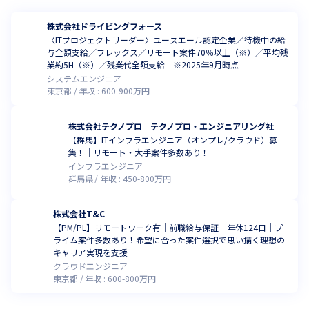
株式会社ドライビングフォース
〈ITプロジェクトリーダー〉ユースエール認定企業／待機中の給
与全額支給／フレックス／リモート案件70％以上（※）／平均残
業約5H（※）／残業代全額支給 ※2025年9月時点
システムエンジニア
東京都
年収 :
600
-
900
万円
株式会社テクノプロ テクノプロ・エンジニアリング社
【群馬】ITインフラエンジニア（オンプレ/クラウド）募
集！｜リモート・大手案件多数あり！
インフラエンジニア
群馬県
年収 :
450
-
800
万円
株式会社T&C
【PM/PL】リモートワーク有｜前職給与保証｜年休124日｜プ
ライム案件多数あり！希望に合った案件選択で思い描く理想の
キャリア実現を支援
クラウドエンジニア
東京都
年収 :
600
-
800
万円