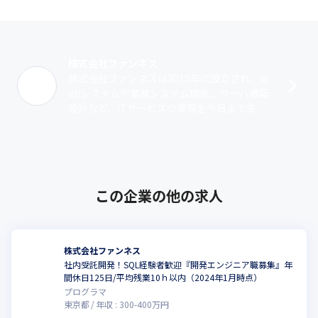
計・構築

[プロジェクト事例]金融系営業店システムの構築、公共系Linuxサ
ーバ構築業務、某省庁向けシステムの稼働維持業務 
株式会社ファンネス
～未経験者の採用実績多数有！フォロー体制が手厚い風土です～

株式会社ファンネスは2015年に設立され、W
エンジニア出身の代表＋仲間と意見を交わし、「会社を創る」や
ebシステムや業務システム開発、サーバ構築
りがいがあります。

設計など、ITサービスの実現を今日まで支援
少人数の会社だからこそ些細なことでも相談できます。

してきました。会社の方針として「空想エン
社員間の距離も近くエンジニア想いの社風が特徴、オープンでフ
ターテーメント実現を目指し続ける･･･
ラットな組織です。

自由な発想・チームワークを大切にしています。
この企業の他の求人
株式会社ファンネス
社内受託開発！SQL経験者歓迎『開発エンジニア職募集』年
間休日125日/平均残業10ｈ以内（2024年1月時点）
プログラマ
東京都
年収 :
300
-
400
万円