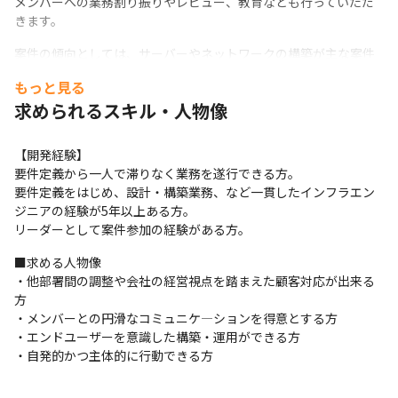
メンバーへの業務割り振りやレビュー、教育なども行っていただ
きます。
案件の傾向としては、サーバーやネットワークの構築が主な案件
となります。

もっと見る
リーダーとして顧客先に出て、要件定義から設計･構築業務、チー
求められるスキル・人物像
ムメンバーへの業務割り振りやレビュー、教育などを行っていた
だきます。

新規チームを一から構築いただくことになりますので、サブリー
【開発経験】

ダーやメンバーの採用方針などを共に考え、制度設計等にも参画
要件定義から一人で滞りなく業務を遂行できる方。

いただく予定です。
要件定義をはじめ、設計・構築業務、など一貫したインフラエン
ジニアの経験が5年以上ある方。

■案件環境

リーダーとして案件参加の経験がある方。
顧客先に常駐し、プロパーやパートナーさんと共にプロジェクト
を進めます。

■求める人物像

最初はリーダーとして一人で参画予定ですが、順次自社からメン
・他部署間の調整や会社の経営視点を踏まえた顧客対応が出来る
バーを追加し、ファンネスのチームを客先にて構築いただきま
方

す。

・メンバーとの円滑なコミュニケ―ションを得意とする方

フルリモートではありませんが、リモート環境と併用できる案件
・エンドユーザーを意識した構築・運用ができる方

が多いです。
・自発的かつ主体的に行動できる方
■この仕事の特徴
