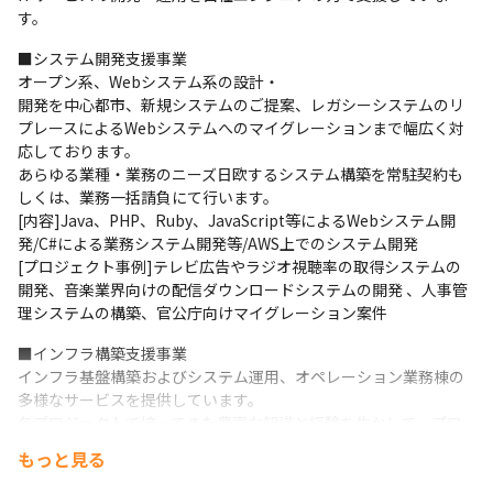
ワークライフバランスを保ちながら、入社2年目もスキルを着実に
す。
成長させています。
■システム開発支援事業

オープン系、Webシステム系の設計・

開発を中心都市、新規システムのご提案、レガシーシステムのリ
プレースによるWebシステムへのマイグレーションまで幅広く対
応しております。

あらゆる業種・業務のニーズ日欧するシステム構築を常駐契約も
しくは、業務一括請負にて行います。

[内容]Java、PHP、Ruby、JavaScript等によるWebシステム開
発/C#による業務システム開発等/AWS上でのシステム開発

[プロジェクト事例]テレビ広告やラジオ視聴率の取得システムの
開発、音楽業界向けの配信ダウンロードシステムの開発 、人事管
理システムの構築、官公庁向けマイグレーション案件
■インフラ構築支援事業

インフラ基盤構築およびシステム運用、オペレーション業務棟の
多様なサービスを提供しています。

各プロジェクトで培ってきた豊富な知識と経験を生かして、プロ
ジェクトが抱える課題や問題点の最適な解決策を的確・迅速にお
もっと見る
客様へご提案させていただきます。

[内容]Linux系、UNIX系(Solarisなど)、Windows系サーバの設