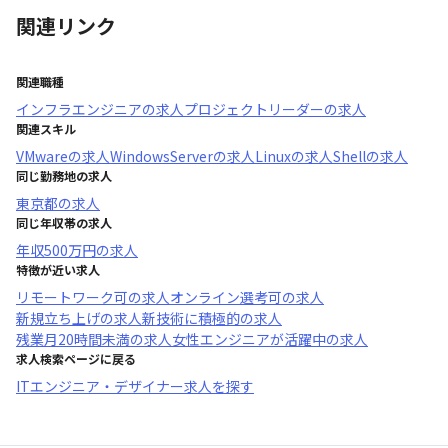
関連リンク
関連職種
インフラエンジニア
の求人
プロジェクトリーダー
の求人
関連スキル
VMware
の求人
WindowsServer
の求人
Linux
の求人
Shell
の求人
同じ勤務地の求人
東京都
の求人
同じ年収帯の求人
年収
500万円
の求人
特徴が近い求人
リモートワーク可
の求人
オンライン選考可
の求人
新規立ち上げ
の求人
新技術に積極的
の求人
残業月20時間未満
の求人
女性エンジニアが活躍中
の求人
求人検索ページに戻る
ITエンジニア・デザイナー求人を探す