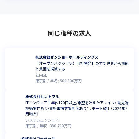
同じ職種の求人
株式会社ゼンショーホールディングス
【オープンポジション】自社開発 ITの力で世界から飢餓
と貧困を撲滅する
社内SE
東京都
年収 :
500
-
900
万円
株式会社セントラル
ITエンジニア｜年休120日以上/希望を叶えたアサイン/ 最先端
技術案件あり/資格取得支援制度あり/リモート6割（2024年7
月時点）
システムエンジニア
東京都
年収 :
380
-
700
万円
株式会社ローゼック