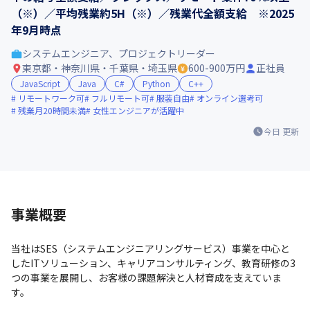
（※）／平均残業約5H（※）／残業代全額支給 ※2025
年9月時点
システムエンジニア、プロジェクトリーダー
東京都・神奈川県・千葉県・埼玉県
600-900万円
正社員
JavaScript
Java
C#
Python
C++
リモートワーク可
フルリモート可
服装自由
オンライン選考可
残業月20時間未満
女性エンジニアが活躍中
今日
更新
事業概要
当社はSES（システムエンジニアリングサービス）事業を中心と
したITソリューション、キャリアコンサルティング、教育研修の3
つの事業を展開し、お客様の課題解決と人材育成を支えていま
す。