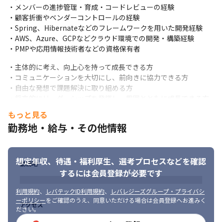
・メンバーの進捗管理・育成・コードレビューの経験

・顧客折衝やベンダーコントロールの経験

・Spring、Hibernateなどのフレームワークを用いた開発経験

・AWS、Azure、GCPなどクラウド環境での開発・構築経験

・PMPや応用情報技術者などの資格保有者
・主体的に考え、向上心を持って成長できる方

・コミュニケーションを大切にし、前向きに協力できる方

・自由な発想で課題解決に取り組める方

・将来的にリーダーシップを発揮し、周囲とともに成長できる方
もっと見る
勤務地・給与・その他情報
想定年収、待遇・福利厚生、
選考プロセスなどを確認
勤務地
するには会員登録が必要です
利用規約
、
レバテックID利用規約
、
レバレジーズグループ・プライバシ
ーポリシー
をご確認のうえ、同意いただける場合は会員登録へお進みく
アクセス
ださい。