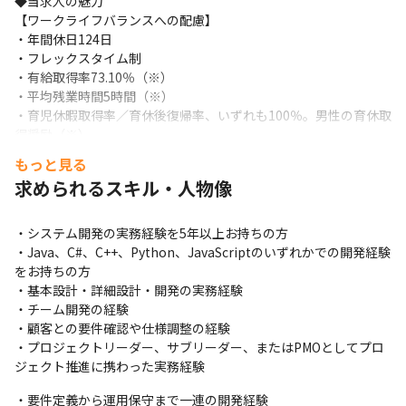
◆当求人の魅力

【ワークライフバランスへの配慮】

・年間休日124日

・フレックスタイム制

・有給取得率73.10％（※）

・平均残業時間5時間（※）

・育児休暇取得率／育休後復帰率、いずれも100％。男性の育休取
得奨励（※）

・7割の社員がリモートワーク（フルリモート、ハイブリッド出社
もっと見る
含む）
求められるスキル・人物像
【待遇・キャリアアップできる環境】

・前給保障

・システム開発の実務経験を5年以上お持ちの方

・待機中も給与を100％保証

・Java、C#、C++、Python、JavaScriptのいずれかでの開発経験
・社内定例会を毎月実施。懇親会や外部の講師による研修など、
をお持ちの方

社員の提案に基づいたレクリエーションやワークショップを開催
・基本設計・詳細設計・開発の実務経験

・チーム開発の経験

「この言語を使ったプロジェクトに参画したい」「PMを目指した
・顧客との要件確認や仕様調整の経験

い」「フルスタックエンジニアになりたい」など、多彩な希望を
・プロジェクトリーダー、サブリーダー、またはPMOとしてプロ
叶えていきます！
ジェクト推進に携わった実務経験
※2025年9月時点
・要件定義から運用保守まで一連の開発経験
