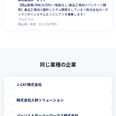
【岡山勤務/月給26万円～/転勤なし/食品工場向けパッケージ開
発】食品工場向け基幹システム開発をしている＜株式会社ローゼ
ック＞が＜システムエンジニア＞を募集します！
プログラマ
岡山県
年収 :
312
-
358
万円
同じ業種の企業
J-CAT株式会社
株式会社人財ソリューション
パーソル＆サーバーワークス株式会社