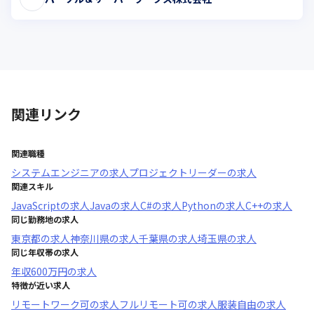
関連リンク
関連職種
システムエンジニア
の求人
プロジェクトリーダー
の求人
関連スキル
JavaScript
の求人
Java
の求人
C#
の求人
Python
の求人
C++
の求人
同じ勤務地の求人
東京都
の求人
神奈川県
の求人
千葉県
の求人
埼玉県
の求人
同じ年収帯の求人
年収
600万円
の求人
特徴が近い求人
リモートワーク可
の求人
フルリモート可
の求人
服装自由
の求人