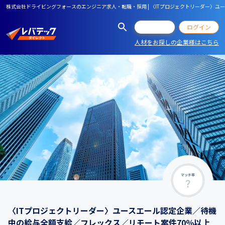
株式会社ドライビングフォースのエンジニア求人・転職・採用 | 〈ITプロジェクトリーダー〉ユ
会員登録
ログイン
人材をお探しの企業様はこちら
マッチ率
〈ITプロジェクトリーダー〉ユースエール認定企業／待機
中の給与全額支給／フレックス／リモート案件70％以上