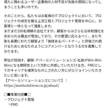
導入に携わるユーザー企業側の人材不足が失敗の原因になってし
まうことも多いのです。
そのことから、私たちはお客様のITプロジェクトにおいて、プロ
ジェクトの成否を握る上流工程とプロジェクト管理を中心に、お
客様と一体となって推進します。

まだまだ100名規模の会社ですが、顧客からはさらなる体制強化を
求められる機会が増加しており、その要望に応えるべく、また今
後も長期にわたり顧客より「価値あるパートナー」と評価され続
けるためにあなたのようにコアメンバーとなりうる方を募集して
おります。
弊社が目指す、顧客-アベールソリューションズ-社員がWin-Win-
Winになる関係性という方針に共感していただける方、PMOとし
てのキャリアを確実なものにされたい方にぜひジョインいただき
たいと思います。

【アベールソリューションズについて】：
https://availsolutions.co.jp/about/
□■事業内容■□

・プロジェクト管理

　└PMO
