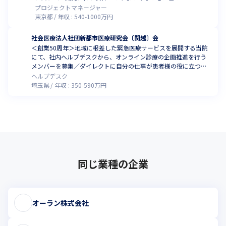
プロジェクトマネージャー
東京都
年収 :
540
-
1000
万円
社会医療法人社団新都市医療研究会〔関越〕会
＜創業50周年＞地域に根差した緊急医療サービスを展開する当院
にて、社内ヘルプデスクから、オンライン診療の企画推進を行う
メンバーを募集／ダイレクトに自分の仕事が患者様の役に立つ、
やりがいのあるポジション
ヘルプデスク
埼玉県
年収 :
350
-
590
万円
同じ業種の企業
オーラン株式会社