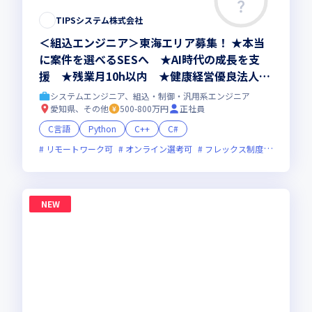
TIPSシステム株式会社
＜組込エンジニア＞東海エリア募集！ ★本当
に案件を選べるSESへ ★AI時代の成長を支
援 ★残業月10h以内 ★健康経営優良法人20
26認定
システムエンジニア、組込・制御・汎用系エンジニア
愛知県、その他
500-800万円
正社員
C言語
Python
C++
C#
リモートワーク可
オンライン選考可
フレックス制度あり
残業
NEW