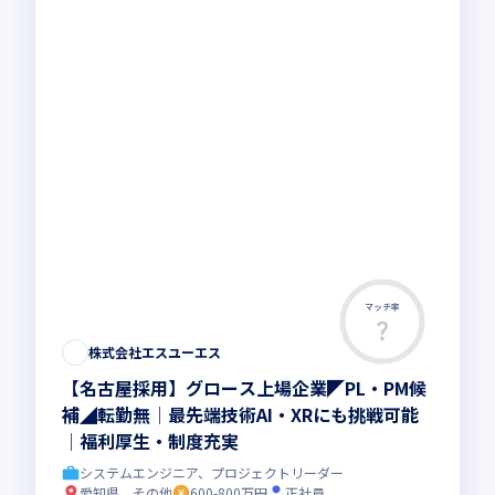
マッチ率
株式会社エスユーエス
【名古屋採用】グロース上場企業◤PL・PM候
補◢転勤無│最先端技術AI・XRにも挑戦可能
│福利厚生・制度充実
システムエンジニア、プロジェクトリーダー
愛知県、その他
600-800万円
正社員