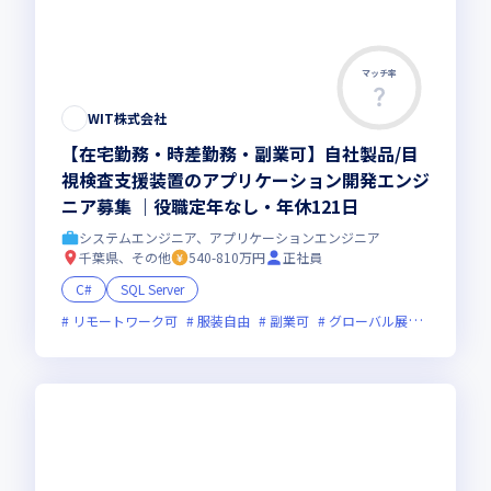
マッチ率
WIT株式会社
【在宅勤務・時差勤務・副業可】自社製品/目
視検査支援装置のアプリケーション開発エンジ
ニア募集 ｜役職定年なし・年休121日
システムエンジニア、アプリケーションエンジニア
千葉県、その他
540-810万円
正社員
C#
SQL Server
リモートワーク可
服装自由
副業可
グローバル展開
女性エ