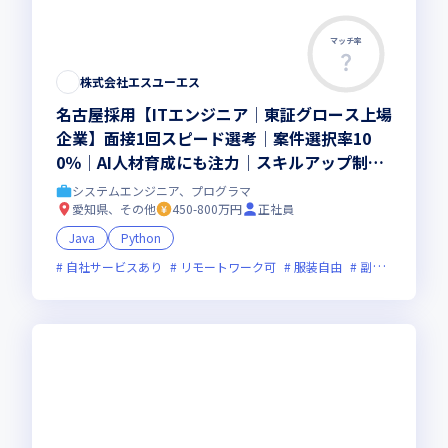
マッチ率
株式会社エスユーエス
名古屋採用【ITエンジニア│東証グロース上場
企業】面接1回スピード選考│案件選択率10
0％│AI人材育成にも注力│スキルアップ制度
あり
システムエンジニア、プログラマ
愛知県、その他
450-800万円
正社員
Java
Python
自社サービスあり
リモートワーク可
服装自由
副業可
オン