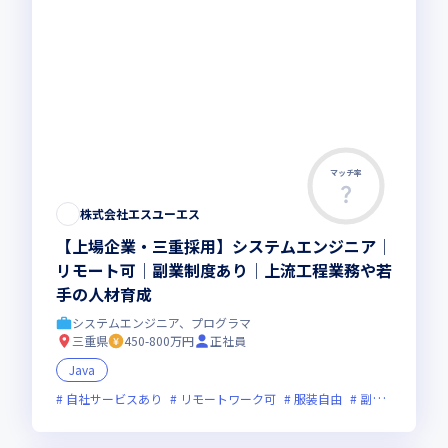
マッチ率
株式会社エスユーエス
【上場企業・三重採用】システムエンジニア│
リモート可│副業制度あり│上流工程業務や若
手の人材育成
システムエンジニア、プログラマ
三重県
450-800万円
正社員
Java
自社サービスあり
リモートワーク可
服装自由
副業可
オン