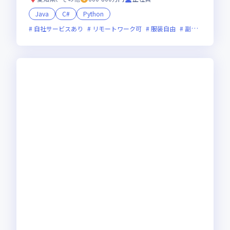
Java
C#
Python
自社サービスあり
リモートワーク可
服装自由
副業可
オン