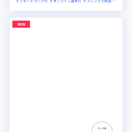
リモートワーク可
オンライン選考可
フレックス制度あり
残業
NEW
マッチ率