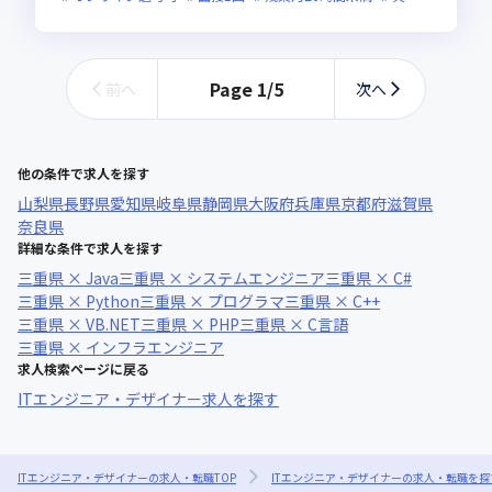
Page
1
/
5
前へ
次へ
他の条件で求人を探す
山梨県
長野県
愛知県
岐阜県
静岡県
大阪府
兵庫県
京都府
滋賀県
奈良県
詳細な条件で求人を探す
三重県 × Java
三重県 × システムエンジニア
三重県 × C#
三重県 × Python
三重県 × プログラマ
三重県 × C++
三重県 × VB.NET
三重県 × PHP
三重県 × C言語
三重県 × インフラエンジニア
求人検索ページに戻る
ITエンジニア・デザイナー求人を探す
ITエンジニア・デザイナーの求人・転職TOP
ITエンジニア・デザイナーの求人・転職を探