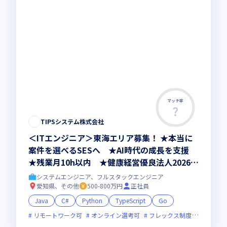
マッチ率
TIPSシステム株式会社
＜ITエンジニア＞東海エリア募集！ ★本当に
案件を選べるSESへ ★AI時代の成長を支援
★残業月10h以内 ★健康経営優良法人2026認
定
システムエンジニア、フルスタックエンジニア
愛知県、その他
500-800万円
正社員
Java
C#
Python
TypeScript
Go
リモートワーク可
オンライン選考可
フレックス制度あり
残業