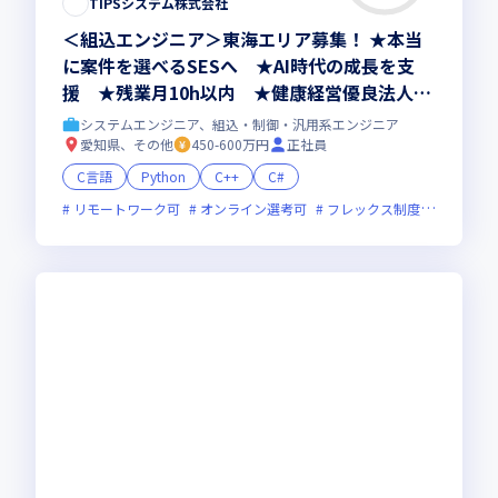
TIPSシステム株式会社
＜組込エンジニア＞東海エリア募集！ ★本当
に案件を選べるSESへ ★AI時代の成長を支
援 ★残業月10h以内 ★健康経営優良法人20
26認定
システムエンジニア、組込・制御・汎用系エンジニア
愛知県、その他
450-600万円
正社員
C言語
Python
C++
C#
リモートワーク可
オンライン選考可
フレックス制度あり
残業