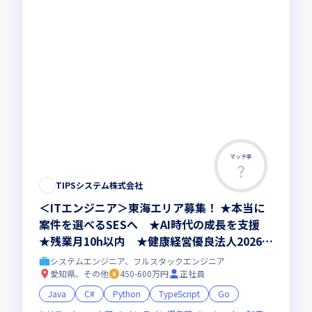
マッチ率
TIPSシステム株式会社
＜ITエンジニア＞東海エリア募集！ ★本当に
案件を選べるSESへ ★AI時代の成長を支援
★残業月10h以内 ★健康経営優良法人2026認
定
システムエンジニア、フルスタックエンジニア
愛知県、その他
450-600万円
正社員
Java
C#
Python
TypeScript
Go