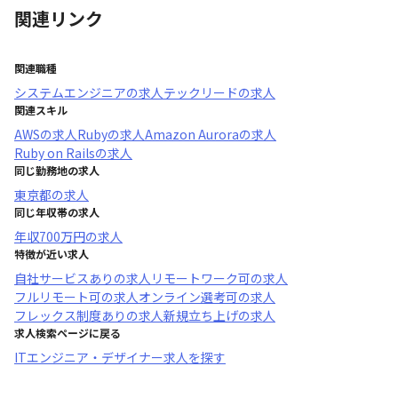
関連リンク
関連職種
システムエンジニア
の求人
テックリード
の求人
関連スキル
AWS
の求人
Ruby
の求人
Amazon Aurora
の求人
Ruby on Rails
の求人
同じ勤務地の求人
東京都
の求人
同じ年収帯の求人
年収
700万円
の求人
特徴が近い求人
自社サービスあり
の求人
リモートワーク可
の求人
フルリモート可
の求人
オンライン選考可
の求人
フレックス制度あり
の求人
新規立ち上げ
の求人
求人検索ページに戻る
ITエンジニア・デザイナー求人を探す