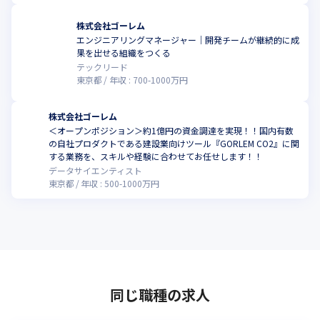
株式会社ゴーレム
エンジニアリングマネージャー｜開発チームが継続的に成
果を出せる組織をつくる
テックリード
東京都
年収 :
700
-
1000
万円
株式会社ゴーレム
＜オープンポジション＞約1億円の資金調達を実現！！国内有数
の自社プロダクトである建設業向けツール『GORLEM CO2』に関
する業務を、スキルや経験に合わせてお任せします！！
データサイエンティスト
東京都
年収 :
500
-
1000
万円
同じ職種の求人