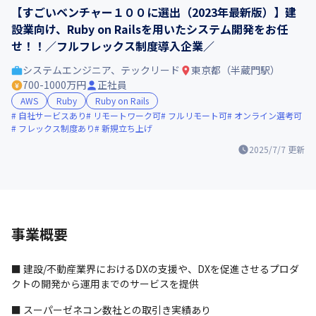
【すごいベンチャー１００に選出（2023年最新版）】建
設業向け、Ruby on Railsを用いたシステム開発をお任
せ！！／フルフレックス制度導入企業／
システムエンジニア、テックリード
東京都（半蔵門駅）
700-1000万円
正社員
AWS
Ruby
Ruby on Rails
自社サービスあり
リモートワーク可
フルリモート可
オンライン選考可
フレックス制度あり
新規立ち上げ
2025/7/7
更新
事業概要
■ 建設/不動産業界におけるDXの支援や、DXを促進させるプロダ
クトの開発から運用までのサービスを提供
■ スーパーゼネコン数社との取引き実績あり