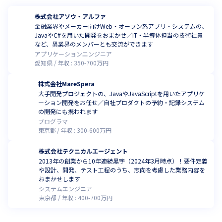
株式会社アソウ・アルファ
金融業界やメーカー向けWeb・オープン系アプリ・システムの、
JavaやC#を用いた開発をおまかせ／IT・半導体担当の技術社員
など、異業界のメンバーとも交流ができます
アプリケーションエンジニア
愛知県
年収 :
350
-
700
万円
株式会社MareSpera
大手開発プロジェクトの、JavaやJavaScriptを用いたアプリケ
ーション開発をお任せ／自社プロダクトの予約・記録システム
の開発にも携われます
プログラマ
東京都
年収 :
300
-
600
万円
株式会社テクニカルエージェント
2013年の創業から10年連続⿊字（2024年3月時点）！要件定義
や設計、開発、テスト工程のうち、志向を考慮した業務内容を
おまかせします
システムエンジニア
東京都
年収 :
400
-
700
万円