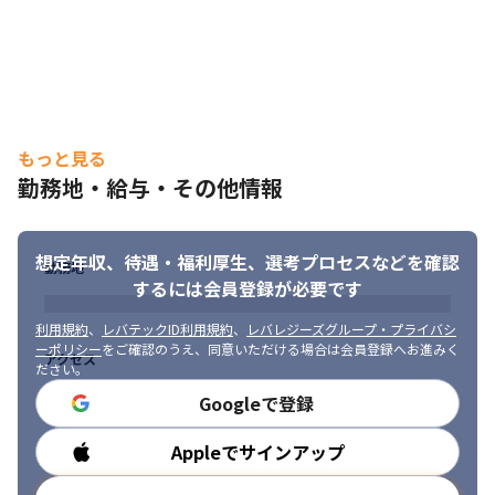
に、複雑で大量なデータを分析しなければならず、ものによって
は1つの建物で数週間かかるという大変な業務です。我々はこの業
務を1分程度で完了できるシステムを提供することで、建設業の負
担を劇的に削減しています。

今後は、ユーザーの意見を反映してサービスの改善と拡張をする
ことで、より多くのユーザーのより広い課題を解決したいと考え
ています。
もっと見る
■ この仕事の魅力、面白み

勤務地・給与・その他情報
・少数精鋭のため、仕様決定をはじめとする、裁量の大きな業務
に携われます

・組織づくりや経営にも関われます

想定年収、待遇・福利厚生、
選考プロセスなどを確認
勤務地
・世の中に必要とされるプロダクトの開発に携わる魅力がありま
するには会員登録が必要です
す

・エンドユーザーと近い距離で開発ができます

利用規約
、
レバテックID利用規約
、
レバレジーズグループ・プライバシ
・大企業の経営層がビジネスパートナーです
ーポリシー
をご確認のうえ、同意いただける場合は会員登録へお進みく
アクセス
ださい。
Googleで登録
Appleでサインアップ
勤務時間