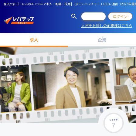
株式会社ゴーレムのエンジニア求人・転職・採用 | 【すごいベンチャー１００に選出（2023年最新
会員登録
ログイン
人材をお探しの企業様はこちら
求人
企業
マッチ率