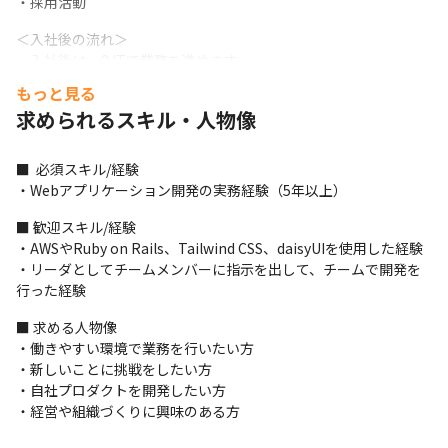
・採用活動
＜入社後の流れ＞

・入社後は、OJTで業務を進めます

・先輩エンジニアやCEO自らが、教育を担当します

もっと見る
・まずは、小さな案件を先輩のチェックを適宜はさみながら行い
求められるスキル・人物像
ます

・ゆくゆくは、案件の仕様決定にも携われます
■  必須スキル/経験

＜業務の進め方について＞

・Webアプリケーション開発の実務経験（5年以上）
・1つの案件には平均して、3名で携わることが多いです

・ビジネスサイドとエンジニアサイド双方の責任者がチームにア
■ 歓迎スキル/経験

サインします

・AWSやRuby on Rails、Tailwind CSS、daisyUIを使用した経験

・案件によって柔軟に開発手法を採用しています

・リーダとしてチームメンバーに指示を出して、チームで開発を
・社内のタスク管理ツールはGitHub、コミュニケーションツール
行った経験
はSlackを使用しています

■ 求める人物像

・顧客とのタスク管理ツールやコミュニケーションツールは先方
・働きやすい環境で業務を行いたい方

に合わせたものを使用します
・新しいことに挑戦をしたい方

＜自社プロダクトについて＞

・自社プロダクトを開発したい方

『GORLEM CO2』は国内有数の建設業向けCO2排出量積算ツール
・経営や組織づくりに興味のある方
です。建設業におけるCO2排出量の計算は、設計や見積もりを基