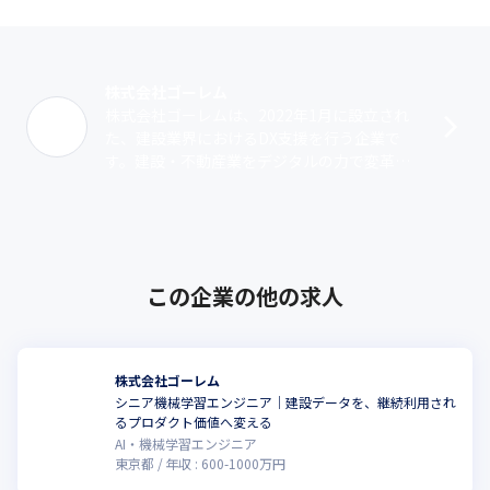
株式会社ゴーレム
株式会社ゴーレムは、2022年1月に設立され
た、建設業界におけるDX支援を行う企業で
す。建設・不動産業をデジタルの力で変革す
るため、DXプロダクトの開発、運用およびDX
支援を行っています。他社と比較し･･･
この企業の他の求人
株式会社ゴーレム
シニア機械学習エンジニア｜建設データを、継続利用され
るプロダクト価値へ変える
AI・機械学習エンジニア
東京都
年収 :
600
-
1000
万円