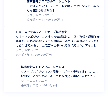
株式会社テクニカルエージェント
【案件ガチャ無し・リモート多数・年収115%UP】新ら
たなSESの働き方を！
システムエンジニア
愛知県
年収 :
400
-
600
万円
日本工営ビジネスパートナーズ株式会社
＜オープンポジション＞社内の情報基盤の企画・整備・運用保守
業務や、社内の基幹システムの開発・運用保守業務などをスキル
にあわせてお任せ！上流工程に携われる環境でスキルアップしま
せんか
システムエンジニア
東京都
年収 :
500
-
600
万円
株式会社コモドソリューションズ
＜オープンポジション＞開発・サポート業務を通して、より
便利な、より快適な、より幸せな社会を実現しませんか？
システムエンジニア
東京都
年収 :
400
-
800
万円