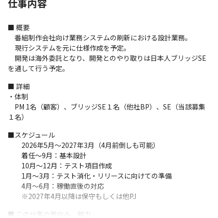
仕事内容
■ 概要

　番組制作会社向け業務システムの刷新における設計業務。

　現行システムを元に仕様作成を予定。

　開発は海外委託となり、開発とのやり取りは日本人ブリッジSE
を通して行う予定。
■ 詳細

・体制

　PM 1名（顧客）、ブリッジSE１名（他社BP）、SE（当該募集
１名）
■スケジュール

　　2026年5月～2027年3月（4月前倒しも可能）

　　着任～9月：基本設計

　　10月～12月：テスト項目作成

　　1月～3月：テスト消化・リリースに向けての準備

　　4月～6月：稼働直後の対応

　　※2027年4月以降は保守もしくは他PJ
■ この仕事の面白み、魅力
