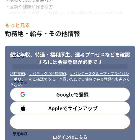
・明るく元気で素直な方

・運動や健康が好きな方

・会社の文化や風土、社内ルールを一緒に作っていきたい方
もっと見る
勤務地・給与・その他情報
想定年収、待遇・福利厚生、
選考プロセスなどを確認
勤務地
するには会員登録が必要です
利用規約
、
レバテックID利用規約
、
レバレジーズグループ・プライバシ
ーポリシー
をご確認のうえ、同意いただける場合は会員登録へお進みく
アクセス
ださい。
Googleで登録
Appleでサインアップ
勤務時間
メールアドレスで登録
想定年収
ログインはこちら