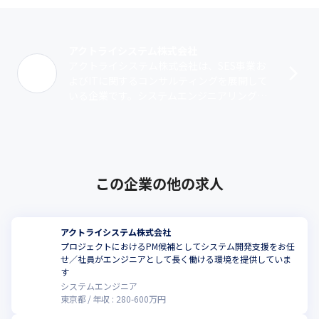
アクトライシステム株式会社
アクトライシステム株式会社は、SES事業お
よびITに関するコンサルティングを展開して
いる企業です。システムエンジニアリング事
業では、2次請けを中心に金融系や保険関係の
案件に携わっています。コンサルティ･･･
この企業の他の求人
アクトライシステム株式会社
プロジェクトにおけるPM候補としてシステム開発支援をお任
せ／社員がエンジニアとして長く働ける環境を提供していま
す
システムエンジニア
東京都
年収 :
280
-
600
万円