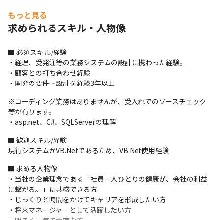
・要件定義～設計、受入を中心に開発におけるVモデルの上位部分
もっと見る
を対応していただきます。

求められるスキル・人物像
　今後、PMOやPMを目指されているSEの方向けの仕事です。
■ 必須スキル/経験

・経理、受発注等の業務システムの設計に携わった経験。

・顧客との打ち合わせ経験

・開発の要件～設計を経験3年以上
※コーディング業務はありませんが、受入れでのソースチェック
等が有ります。

・asp.net、C#、SQLServerの理解
■ 歓迎スキル/経験

現行システムがVB.Netであるため、VB.Net使用経験
■ 求める人物像

・当社の企業理念である「社員一人ひとりの健康が、会社の利益
に繋がる。」に共感できる方

・じっくりと時間をかけてキャリアを形成したい方

・将来マネージャーとして活躍したい方
