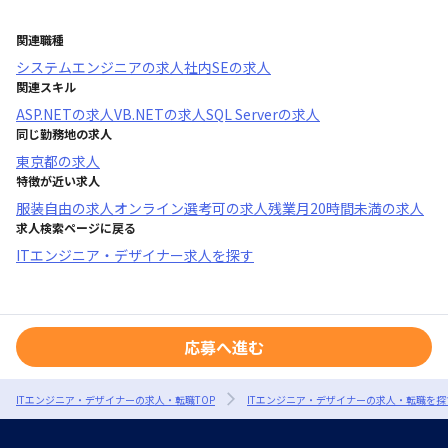
関連職種
システムエンジニア
の求人
社内SE
の求人
関連スキル
ASP.NET
の求人
VB.NET
の求人
SQL Server
の求人
同じ勤務地の求人
東京都
の求人
特徴が近い求人
服装自由
の求人
オンライン選考可
の求人
残業月20時間未満
の求人
求人検索ページに戻る
ITエンジニア・デザイナー求人を探す
応募へ進む
ITエンジニア・デザイナーの求人・転職TOP
ITエンジニア・デザイナーの求人・転職を探