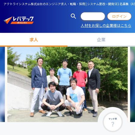
アクトライシステム株式会社のエンジニア求人・転職・採用 | システム更改－開発SE1名募集（ASP.NE
会員登録
ログイン
人材をお探しの企業様はこちら
求人
企業
マッチ率