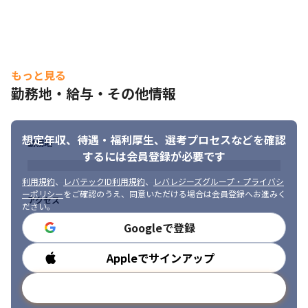
・案件によっては、Google MeetやTeams、Zoomなどを使用し
ています

・案件に合わせて、タスク管理のツールとしてBacklogや
Redmineなどを採用しています

・営業担当とは電話やメールでコミュニケーションをとっていま
もっと見る
す
勤務地・給与・その他情報
＜入社後の流れ＞

・案件に参画し、先輩メンバーからOJTで業務を教わります
想定年収、待遇・福利厚生、
選考プロセスなどを確認
勤務地
■ この仕事の面白み、魅力

するには会員登録が必要です
・金融、自動車、流通系の大手案件が多いため、大手に通用する
スキルを身につけられます

利用規約
、
レバテックID利用規約
、
レバレジーズグループ・プライバシ
・AI、ロボット、RPAなど最先端の技術を用いた案件の要件定義
ーポリシー
をご確認のうえ、同意いただける場合は会員登録へお進みく
アクセス
や設計に携われる可能性があります

ださい。
・新しい技術を積極的に取り入れているため、技術選定からでき
Googleで登録
る環境です
Appleでサインアップ
勤務時間
メールアドレスで登録