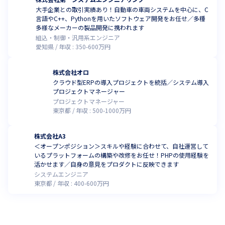
大手企業との取引実績あり！自動車の車両システムを中心に、C
言語やC++、Pythonを用いたソフトウェア開発をお任せ／多種
多様なメーカーの製品開発に携われます
組込・制御・汎用系エンジニア
愛知県
年収 :
350
-
600
万円
株式会社オロ
クラウド型ERPの導入プロジェクトを統括／システム導入
プロジェクトマネージャー
プロジェクトマネージャー
東京都
年収 :
500
-
1000
万円
株式会社A3
＜オープンポジション＞スキルや経験に合わせて、自社運営して
いるプラットフォームの構築や改修をお任せ！PHPの使用経験を
活かせます／自身の意見をプロダクトに反映できます
システムエンジニア
東京都
年収 :
400
-
600
万円