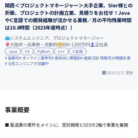
関西＜プロジェクトマネージャー＞大手企業、SIer様との
折衝、プロジェクトの計画立案、見積りをお任せ！Java
やC言語での開発経験が活かせる業務／月の平均残業時間
は10.8時間（2023年度時点））
システムエンジニア、プロジェクトマネージャー
大阪府・兵庫県・京都府
800-1200万円
正社員
Java
C#
Python
C++
C言語
副業可
オンライン選考可
新技術に積極的
面接1回
残業月20時間未満
女性エンジニアが活躍中
2025/2/27
更新
事業概要
■ 製造業の案件をメインに、受託開発とSESの2軸で事業を展開