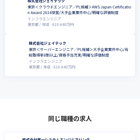
株式会社ジェイテック
東京＜クラウドエンジニア／PL候補＞AWS Japan Certificatio
n Award 2024受賞/大手企業案件中心/明確な評価制度
インフラエンジニア
東京都
年収 :
610
-
640
万円
株式会社ジェイテック
東京＜サーバーエンジニア／PL候補＞大手企業案件中心/有
給取得率8割以上/資格手当充実/明確な評価制度
インフラエンジニア
東京都
年収 :
610
-
640
万円
同じ職種の求人
株式会社第一システムエンジニアリング