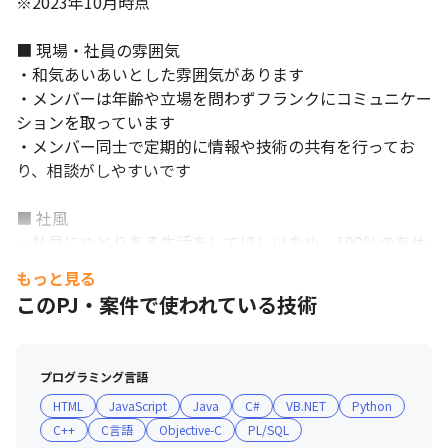
※2023年10月時点

■ 現場・社員の雰囲気

・和気あいあいとした雰囲気があります

・メンバーは年齢や立場を問わずフランクにコミュニケー
ションを取っています

・メンバー同士で定期的に情報や技術の共有を行ってお
り、相談がしやすいです

■ 社風

・社員にゆとりある生活をしてほしいため、100％の有休
取得を奨励しています（有給消化率83％※2023年実績）

もっと見る
・2023年10 月時点の女性の産休/育休取得率は100％で、
このPJ・案件で使われている技術
男性の育休取得実績もあります

・キャリアチェンジできる環境にしており、実際に開発か
コミュニケーションを大切にしています。
らサーバー担当にキャリアチェンジした社員がいます
プログラミング言語
HTML
JavaScript
Java
C#
VB.NET
Python
C++
C言語
Objective-C
PL/SQL