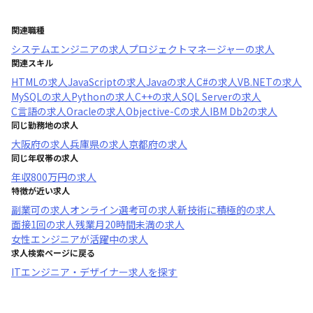
関連職種
システムエンジニア
の求人
プロジェクトマネージャー
の求人
関連スキル
HTML
の求人
JavaScript
の求人
Java
の求人
C#
の求人
VB.NET
の求人
MySQL
の求人
Python
の求人
C++
の求人
SQL Server
の求人
C言語
の求人
Oracle
の求人
Objective-C
の求人
IBM Db2
の求人
同じ勤務地の求人
大阪府
の求人
兵庫県
の求人
京都府
の求人
同じ年収帯の求人
年収
800万円
の求人
特徴が近い求人
副業可
の求人
オンライン選考可
の求人
新技術に積極的
の求人
面接1回
の求人
残業月20時間未満
の求人
女性エンジニアが活躍中
の求人
求人検索ページに戻る
ITエンジニア・デザイナー求人を探す