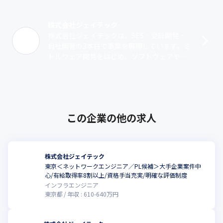
株式会社ジェイテック
株式会社ジェイテックは、SES・受託開発・
自社開発の3本柱で事業を展開しています。ミ
ドルウェア開発をはじめ、ソフトウェアやシ
ステムの提案・設計・開発、インフラの設
計・構築、運用、保守支援に対応していま･･･
この企業の他の求人
株式会社ジェイテック
東京＜ネットワークエンジニア／PL候補＞大手企業案件中
心/有給取得率8割以上/資格手当充実/明確な評価制度
インフラエンジニア
東京都
年収 :
610
-
640
万円