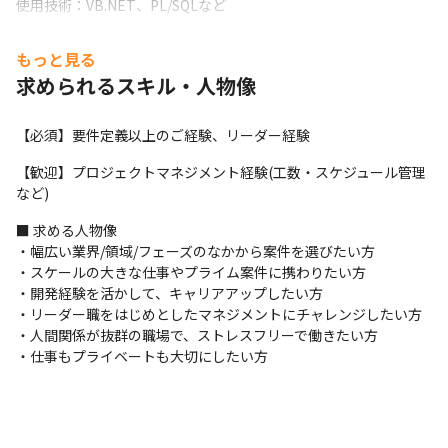
使用技術：VB.NET、PL/SQLなど
・業務システム、小売店事業者の仕入/支払情報管理システムのマ
もっと見る
イグレーション、ディスカウントストアの基幹業務パッケージの
求められるスキル・人物像
システムの設計～総合テスト

使用技術：Java、C、VB.NETなど
【必須】要件定義以上のご経験、リーダー経験
・スマホアプリ、業務系タブレットアプリ、カーナビシステム、
医療システムの開発

【歓迎】プロジェクトマネジメント経験(工数・スケジュール管理
使用技術：Java、C#、VB.NET、ASP.NET、Objective-Cなど
など)
・自社パッケージ開発：画像認識アプリ、幼児知育アプリ

■ 求める人物像

使用技術：Java、C#、C++/CLI、Pythonなど
・幅広い業界/領域/フェーズのなかから案件を選びたい方

・スケールの大きな仕事やプライム案件に携わりたい方

＜開発体制＞

・開発経験を活かして、キャリアアップしたい方

・2～4名ほどのチームで案件に参画し、開発を行います

・リーダー職をはじめとしたマネジメントにチャレンジしたい方

・案件に合わせて、ウォーターフォール開発やアジャイル開発など
・人間関係が抜群の職場で、ストレスフリーで働きたい方

を採用しています

・仕事もプライベートも大切にしたい方
・案件への参画期間は平均半年です
＜業務上でのコミュニケーション方法＞

・自社内でのコミュニケーションには、Slackをメインで使ってい
ます
