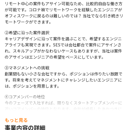
リモート中心の案件もアサイン可能なため、比較的自由な働き方
が可能です。コロナ禍でリモートワークを経験したエンジニアが
オフィスワークに戻るのは難しいのでは？ 当社でなら引き続きリ
モートワークができます。
②希望に沿った案件選択

キャリアデザインに沿って案件を選ぶことで、希望するエンジニ
アライフも実現できます。SESでは会社都合で案件にアサインさ
れ、スキルアップがかなわないケースもありますが、当社は案件
のアサインはエンジニアの希望をベースにしています。
③マネジメントへの挑戦

創業間もない小さな会社ですから、ポジションは作りたい放題で
す。将来を考えてマネジメントにチャレンジしたいエンジニアに
は、ポジションを用意します。
④コアメンバーの地位

今のフェーズで入社すれば、限りなくスタートアップメンバーに
近いコアメンバーの地位となります。会社が成長したあかつきに
は、コアメンバーとして成功の恩恵に与ることもできます。
もっと見る
事業内容の詳細