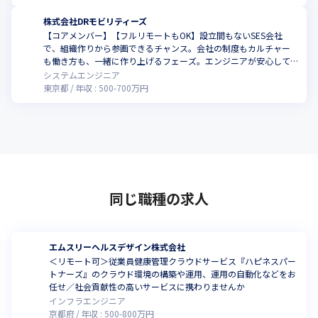
株式会社DRモビリティーズ
【コアメンバー】【フルリモートもOK】設立間もないSES会社
で、組織作りから参画できるチャンス。会社の制度もカルチャー
も働き方も、一緒に作り上げるフェーズ。エンジニアが安心して
快適に働ける会社を実現しましょう！
システムエンジニア
東京都
年収 :
500
-
700
万円
同じ職種の求人
エムスリーヘルスデザイン株式会社
＜リモート可＞従業員健康管理クラウドサービス『ハピネスパー
トナーズ』のクラウド環境の構築や運用、運用の自動化などをお
任せ／社会貢献性の高いサービスに携わりませんか
インフラエンジニア
京都府
年収 :
500
-
800
万円