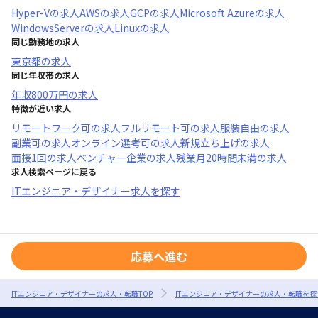
Hyper-V
の求人
AWS
の求人
GCP
の求人
Microsoft Azure
の求人
WindowsServer
の求人
Linux
の求人
同じ勤務地の求人
東京都
の求人
同じ年収帯の求人
年収
800万円
の求人
特徴が近い求人
リモートワーク可
の求人
フルリモート可
の求人
服装自由
の求人
副業可
の求人
オンライン選考可
の求人
新規立ち上げ
の求人
面接1回
の求人
ベンチャー企業
の求人
残業月20時間未満
の求人
求人検索ページに戻る
ITエンジニア・デザイナー求人を探す
応募へ進む
ITエンジニア・デザイナーの求人・転職TOP
ITエンジニア・デザイナーの求人・転職を探