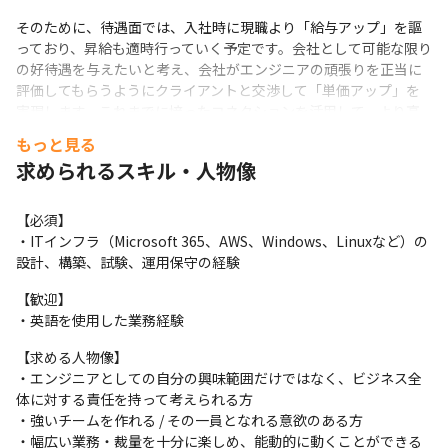
そのために、待遇面では、入社時に現職より「給与アップ」を謳
っており、昇給も適時行っていく予定です。会社として可能な限り
の好待遇を与えたいと考え、会社がエンジニアの頑張りを正当に
評価してもらうようにクライアントと交渉して「単価アップ」を
実現します。これまでに培ったコネクションを活用して、より高
単価の案件も探します。
もっと見る
求められるスキル・人物像
働き方の面では「リモート中心」「出社中心」のどちらの希望に
も対応しています。フルリモート希望のエンジニアには、フルリ
モートの案件をアサインします。働き方を優先するか、キャリア
【必須】

構築を考慮した案件を選ぶか。どの現場を選ぶかは、エンジニア
・ITインフラ（Microsoft 365、AWS、Windows、Linuxなど）の
次第です。
設計、構築、試験、運用保守の経験
小さなスタートアップですが、それを不安と感じるよりも「チャ
【歓迎】

ンス」と捉えられるエンジニアにピッタリな会社です。スキルを
・英語を使用した業務経験
切り売りするのではなく、スキルアップを会社の成長につなげ、
会社でのポジションを築くことで自身に還元する。そんなキャリ
【求める人物像】

アプランを、DRモビリティーズで実現してください！
・エンジニアとしての自分の興味範囲だけではなく、ビジネス全
体に対する責任を持って考えられる方

・強いチームを作れる / その一員となれる意欲のある方

・幅広い業務・裁量を十分に楽しめ、能動的に動くことができる