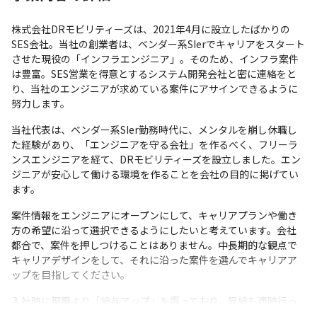
株式会社DRモビリティーズは、2021年4月に設立したばかりの
SES会社。当社の創業者は、ベンダー系SIerでキャリアをスタート
させた現役の「インフラエンジニア」。そのため、インフラ案件
は豊富。SES営業を得意とするシステム開発会社と密に連絡をと
り、当社のエンジニアが求めている案件にアサインできるように
努力します。
当社代表は、ベンダー系SIer勤務時代に、メンタルを崩し休職し
た経験があり、「エンジニアを守る会社」を作るべく、フリーラ
ンスエンジニアを経て、DRモビリティーズを設立しました。エン
ジニアが安心して働ける環境を作ることを会社の目的に掲げてい
ます。
案件情報をエンジニアにオープンにして、キャリアプランや働き
方の希望に沿って選択できるようにしたいと考えています。会社
都合で、案件を押しつけることはありません。中長期的な観点で
キャリアデザインをして、それに沿った案件を選んでキャリアア
ップを目指してください。
入社時に現職より「給与アップ」を謳っており、昇給も適時行っ
ていく予定。「リモート中心」の働き方を基本とし、働き方を優