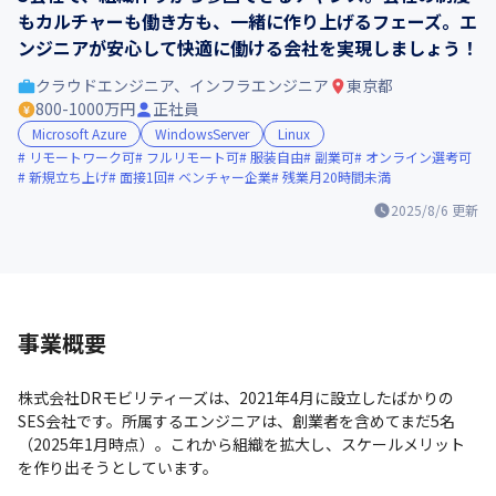
もカルチャーも働き方も、一緒に作り上げるフェーズ。エ
ンジニアが安心して快適に働ける会社を実現しましょう！
クラウドエンジニア、インフラエンジニア
東京都
800-1000万円
正社員
Microsoft Azure
WindowsServer
Linux
リモートワーク可
フルリモート可
服装自由
副業可
オンライン選考可
新規立ち上げ
面接1回
ベンチャー企業
残業月20時間未満
2025/8/6
更新
事業概要
株式会社DRモビリティーズは、2021年4月に設立したばかりの
SES会社です。所属するエンジニアは、創業者を含めてまだ5名
（2025年1月時点）。これから組織を拡大し、スケールメリット
を作り出そうとしています。