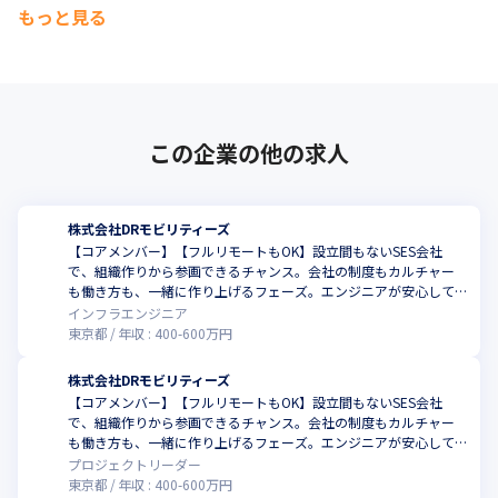
もっと見る
先してフルリモートを選ぶか、キャリア構築を考慮して客先常駐
を選ぶか。エンジニア次第です。
小さなスタートアップですが、それを不安と感じるよりも「チャ
ンス」と捉えられるエンジニアにピッタリな会社。スキルを切り
売りするのではなく、スキルアップを会社の成長につなげ、会社
この企業の他の求人
でのポジションを築くことで自身に還元する。そんなキャリアプ
ランを実現できる会社です。
株式会社DRモビリティーズ
【コアメンバー】【フルリモートもOK】設立間もないSES会社
で、組織作りから参画できるチャンス。会社の制度もカルチャー
も働き方も、一緒に作り上げるフェーズ。エンジニアが安心して
快適に働ける会社を実現しましょう！
インフラエンジニア
東京都
年収 :
400
-
600
万円
株式会社DRモビリティーズ
【コアメンバー】【フルリモートもOK】設立間もないSES会社
で、組織作りから参画できるチャンス。会社の制度もカルチャー
も働き方も、一緒に作り上げるフェーズ。エンジニアが安心して
快適に働ける会社を実現しましょう！
プロジェクトリーダー
東京都
年収 :
400
-
600
万円