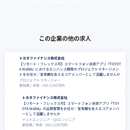
企業です。自動車購入の際のローン・クレジ
ットカードサービスや保険サービスなど、個
人、法人を問わず多角的な金融事業を展開
し･･･
この企業の他の求人
トヨタファイナンス株式会社
【リモート・フレックス可】スマートフォン決済アプリ『TOYOT
A Wallet』におけるエンハンス開発のプロジェクトマネージメン
トをお任せ／変革期を支えるコアメンバーとして活躍しませんか
プロジェクトマネージャー
愛知県
年収 :
500
-
1200
万円
トヨタファイナンス株式会社
【リモート・フレックス可】スマートフォン決済アプリ『TOY
OTA Wallet』の品質管理をお任せ／変革期を支えるコアメンバ
こ
ーとして活躍しませんか
テストエンジニア・QAエンジニア
愛知県
年収 :
500
-
1200
万円