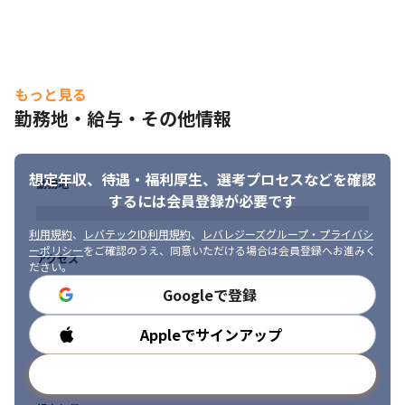
もっと見る
勤務地・給与・その他情報
想定年収、待遇・福利厚生、
選考プロセスなどを確認
勤務地
するには会員登録が必要です
利用規約
、
レバテックID利用規約
、
レバレジーズグループ・プライバシ
ーポリシー
をご確認のうえ、同意いただける場合は会員登録へお進みく
アクセス
ださい。
Googleで登録
Appleでサインアップ
勤務時間
メールアドレスで登録