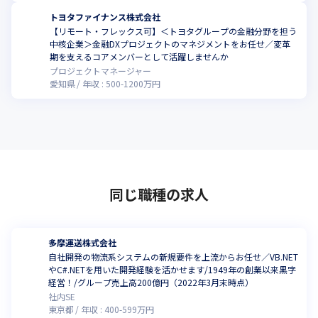
トヨタファイナンス株式会社
【リモート・フレックス可】＜トヨタグループの金融分野を担う
中核企業＞金融DXプロジェクトのマネジメントをお任せ／変革
こ
期を支えるコアメンバーとして活躍しませんか
プロジェクトマネージャー
愛知県
年収 :
500
-
1200
万円
同じ職種の求人
多摩運送株式会社
自社開発の物流系システムの新規要件を上流からお任せ／VB.NET
やC#.NETを用いた開発経験を活かせます/1949年の創業以来黒字
経営！/グループ売上高200億円（2022年3月末時点）
社内SE
東京都
年収 :
400
-
599
万円