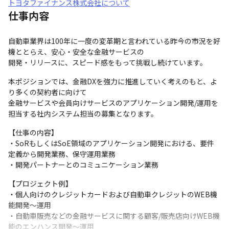
トヨタファイナンス株式会社について
仕事内容
自動車業界は100年に一度の変革期と言われている昨今の市況を好
機ととらえ、安心・安全な金融サービスの

開発・リリースに、スピード感をもって挑戦し続けています。
本ポジションでは、金融DXを強力に推進していく考えのもと、よ
り多くの契約者に向けて

金融サービスや会員向けサービスのアプリケーション開発/運用を
担当する社内システム担当の募集となります。
【仕事の内容】

・SoRもしくはSoE領域のアプリケーション開発における、要件
定義から開発業務、保守運用業務

・開発パートナーとのコミュニケーション業務
【プロジェクト例】

・個人向けのクレジットカードおよび自動車クレジットのWEB機
能開発～運用

・自動車販売などの金融サービスに関する顧客/販売店向けWEB機
能のエンハンス開発～運用
