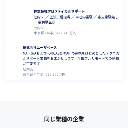
株式会社学研メディカルサポート
社内SE ／ 上流工程担当 ／ 自社内常駐 ／ 客先常駐無し
／ 福利厚生◎
社内SE
東京都
年収 :
432
-
710
万円
株式会社ユーザベース
MA・SFAおよびFORCASとのAPIの連携をはじめとしたテクニカ
ルサポート業務をおまかせします／全国フルリモートでの勤務
が可能です
社内SE
東京都
年収 :
570
-
800
万円
同じ業種の企業