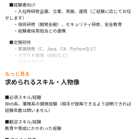
　■経験者向け

　　・入社時研修企画、立案、実施、運用（ご経験に応じてお任
せします）

　　・技術研修（開発全般）、セキュリティ研修、安全教育

　　・経験者採用担当との連携
　■定期研修

　　・実装研修（C、Java、C#、Pythonなど）

　　・クラウド環境（AWSなど）

　　・資格取得支援
もっと見る
　■その他

　　・付随する事務業務全般

求められるスキル・人物像
　　・面談、カウンセリングなど
■必須スキル/経験

Web系、業務系の開発経験（相手が理解できるよう説明できれば
経験年数は問いません）
■歓迎スキル/経験

教育や育成にかかわった経験