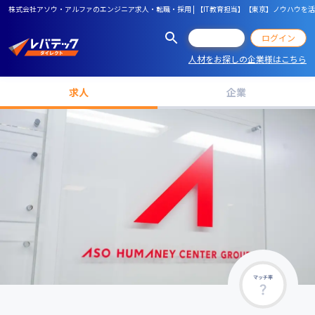
株式会社アソウ・アルファのエンジニア求人・転職・採用 | 【IT教育担当】【東京】ノウハウを
会員登録
ログイン
人材をお探しの企業様はこちら
求人
企業
マッチ率