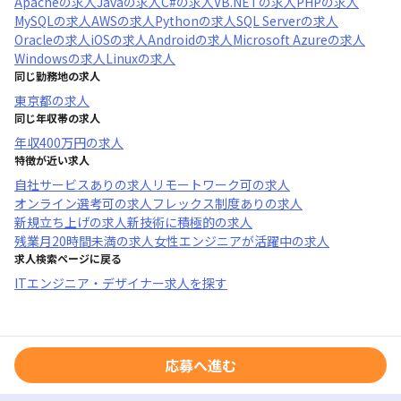
Apache
の求人
Java
の求人
C#
の求人
VB.NET
の求人
PHP
の求人
MySQL
の求人
AWS
の求人
Python
の求人
SQL Server
の求人
Oracle
の求人
iOS
の求人
Android
の求人
Microsoft Azure
の求人
Windows
の求人
Linux
の求人
同じ勤務地の求人
東京都
の求人
同じ年収帯の求人
年収
400万円
の求人
特徴が近い求人
自社サービスあり
の求人
リモートワーク可
の求人
オンライン選考可
の求人
フレックス制度あり
の求人
新規立ち上げ
の求人
新技術に積極的
の求人
残業月20時間未満
の求人
女性エンジニアが活躍中
の求人
求人検索ページに戻る
ITエンジニア・デザイナー求人を探す
応募へ進む