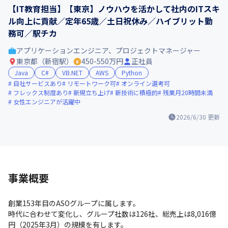
【IT教育担当】【東京】ノウハウを活かして社内のITスキ
ル向上に貢献／定年65歳／土日祝休み／ハイブリット勤
務可／駅チカ
アプリケーションエンジニア、プロジェクトマネージャー
東京都（新宿駅）
450-550万円
正社員
Java
C#
VB.NET
AWS
Python
自社サービスあり
リモートワーク可
オンライン選考可
フレックス制度あり
新規立ち上げ
新技術に積極的
残業月20時間未満
女性エンジニアが活躍中
2026/6/30
更新
事業概要
創業153年目のASOグループに属します。

時代に合わせて変化し、グループ社数は126社、総売上は8,016億
円（2025年3月）の規模を有します。
