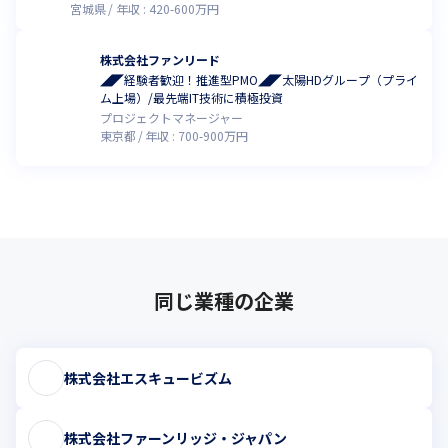
宮城県
年収 :
420
-
600
万円
株式会社ファンリード
◢◤経験者歓迎！推進型PMO◢◤太陽HDグループ（プライ
ム上場）/最先端IT技術に積極投資
プロジェクトマネージャー
東京都
年収 :
700
-
900
万円
同じ業種の企業
株式会社エスキュービズム
株式会社ファーンリッジ・ジャパン