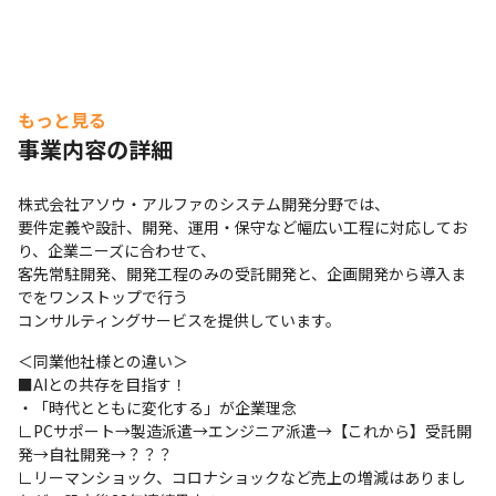
もっと見る
事業内容の詳細
株式会社アソウ・アルファのシステム開発分野では、

要件定義や設計、開発、運用・保守など幅広い工程に対応してお
り、企業ニーズに合わせて、

客先常駐開発、開発工程のみの受託開発と、企画開発から導入ま
でをワンストップで行う

コンサルティングサービスを提供しています。
＜同業他社様との違い＞

■AIとの共存を目指す！

・「時代とともに変化する」が企業理念

∟PCサポート→製造派遣→エンジニア派遣→【これから】受託開
発→自社開発→？？？

∟リーマンショック、コロナショックなど売上の増減はありまし