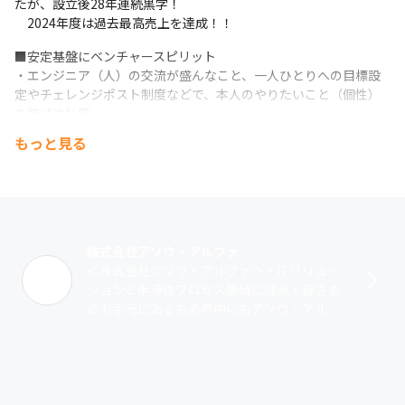
たが、設立後28年連続黒字！

　2024年度は過去最高売上を達成！！
■安定基盤にベンチャースピリット

・エンジニア（人）の交流が盛んなこと、一人ひとりへの目標設
定やチェレンジポスト制度などで、本人のやりたいこと（個性）
を伸ばす社風
もっと見る
■本ポジションは客先常駐ではなく最寄りの拠点勤務

・今後のアソウ・アルファの最先端を推進するポジションです。
株式会社アソウ・アルファ
＜株式会社アソウ・アルファ＞・ITソリュー
ションと半導体プロセス領域に強み・皆さま
のお手元にあるものの中にもアソウ・アルフ
ァの技術が込められているかもしれません・1
995年9月6日設立。2025年度で･･･