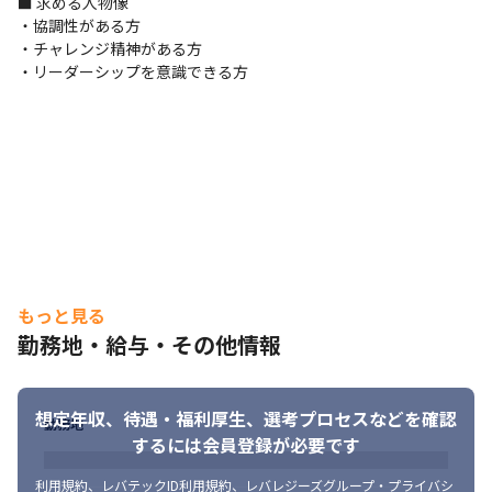
■ 求める人物像

・協調性がある方

・チャレンジ精神がある方

・リーダーシップを意識できる方
もっと見る
勤務地・給与・その他情報
想定年収、待遇・福利厚生、
選考プロセスなどを確認
勤務地
するには会員登録が必要です
利用規約
、
レバテックID利用規約
、
レバレジーズグループ・プライバシ