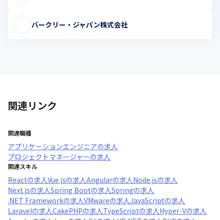
バークリー・ジャパン株式会社
関連リンク
関連職種
アプリケーションエンジニア
の求人
プロジェクトマネージャー
の求人
関連スキル
React
の求人
Vue.js
の求人
Angular
の求人
Node.js
の求人
Next.js
の求人
Spring Boot
の求人
Spring
の求人
.NET Framework
の求人
VMware
の求人
JavaScript
の求人
Laravel
の求人
CakePHP
の求人
TypeScript
の求人
Hyper-V
の求人