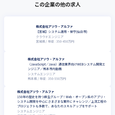
この企業の他の求人
株式会社アソウ・アルファ
【宮城】システム運用・保守(仙台市)
クラウドエンジニア
宮城県
年収 :
350
-
450
万円
株式会社アソウ・アルファ
〈JavaScript／Java〉通信業界向けWEBシステム開発エ
ンジニア／熊本市内勤務
システムエンジニア
熊本県
年収 :
350
-
550
万円
株式会社アソウ・アルファ
150年の歴史を持つ麻生グループ！Web・オープン系のアプリ・
システム開発を中心にさまざまな案件にチャレンジ／上流工程の
プロジェクトも多数で、あなたのスキルアップをサポート
システムエンジニア