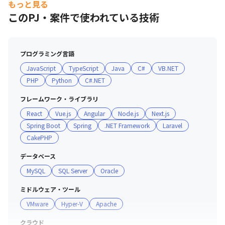
もっと見る
このPJ・案件で使われている技術
プログラミング言語
JavaScript
TypeScript
Java
C#
VB.NET
PHP
Python
C#.NET
フレームワーク・ライブラリ
React
Vue.js
Angular
Node.js
Next.js
Spring Boot
Spring
.NET Framework
Laravel
CakePHP
データベース
MySQL
SQL Server
Oracle
ミドルウェア・ツール
VMware
Hyper-V
Apache
クラウド