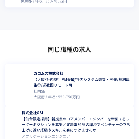
東京都
年収 :
350
-
700
万円
同じ職種の求人
カコムス株式会社
【大阪/社内SE】PM候補/社内システム改善・開発/福利厚
生◎/週数回リモート可
社内SE
大阪府
年収 :
550
-
750
万円
株式会社GSI
【仙台限定採用】新拠点のコアメンバー・メンバーを牽引するリ
ーダーポジションを募集／定着率91％の環境でベンチャーの立ち
上げに近い経験やスキルを身につけませんか
アプリケーションエンジニア