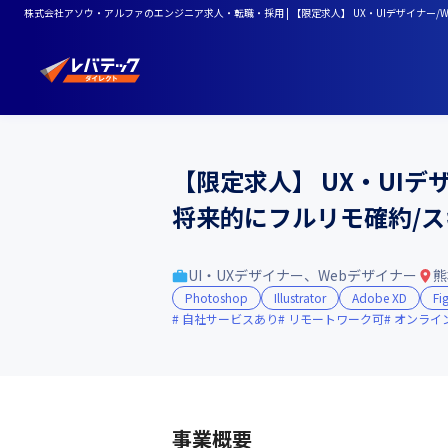
株式会社アソウ・アルファのエンジニア求人・転職・採用 | 【限定求人】 UX・UIデザイナー/
【限定求人】 UX・UIデ
将来的にフルリモ確約/
UI・UXデザイナー、Webデザイナー
熊
Photoshop
Illustrator
Adobe XD
Fi
自社サービスあり
リモートワーク可
オンライ
事業概要