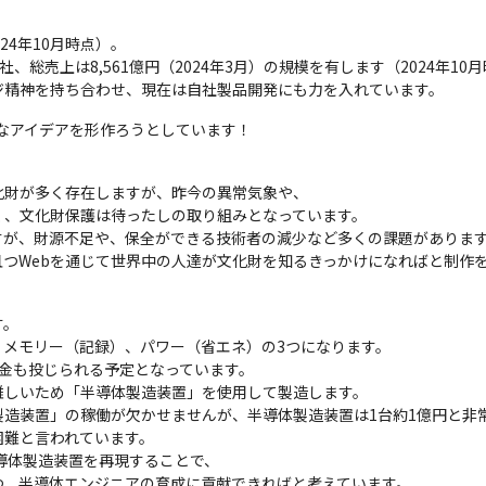
24年10月時点）。

総売上は8,561億円（2024年3月）の規模を有します（2024年10月
ジ精神を持ち合わせ、現在は自社製品開発にも力を入れています。
なアイデアを形作ろうとしています！
財が多く存在しますが、昨今の異常気象や、

、文化財保護は待ったしの取り組みとなっています。

が、財源不足や、保全ができる技術者の減少など多くの課題があります
且つWebを通じて世界中の人達が文化財を知るきっかけになればと制作
。

メモリー（記録）、パワー（省エネ）の3つになります。

金も投じられる予定となっています。

しいため「半導体製造装置」を使用して製造します。

造装置」の稼働が欠かせませんが、半導体製造装置は1台約1億円と非常
難と言われています。

導体製造装置を再現することで、

つ、半導体エンジニアの育成に貢献できればと考えています。