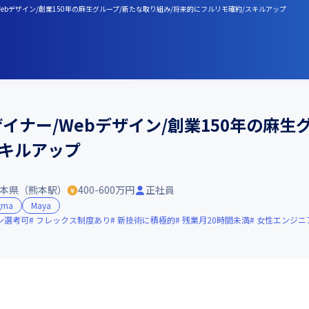
Webデザイン/創業150年の麻生グループ/新たな取り組み/将来的にフルリモ確約/スキルアップ
ザイナー/Webデザイン/創業150年の麻生
スキルアップ
本県（熊本駅）
400-600万円
正社員
gma
Maya
ン選考可
フレックス制度あり
新技術に積極的
残業月20時間未満
女性エンジニ