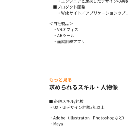
　　・エンジニアと連携したデザインの実装
　■プロダクト開発

　　・Webサイト／アプリケーションのプ
＜自社製品＞

　・VRオフィス

　・ARツール

　・面談訓練アプリ
もっと見る
求められるスキル・人物像
■ 必須スキル/経験

・UX・UIデザイン経験3年以上
・Adobe（Illustrator、Photoshopなど）

・Maya
