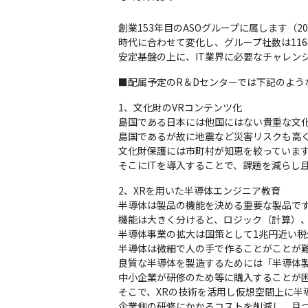
創業153年目のASOグループに属します（20
時代に合わせて変化し、グループ社数は116社、
安定基盤の上に、IT業界に必要なチャレン
■配属予定のR＆Dセンターでは下記のよう
1、文化財のVRコンテンツ化

島国である日本には他国にはない貴重な文化
島国であるが故に地震など災害リスクも高く
文化財保護には市町村が知恵を絞っています
そこにITを導入することで、課題を減らし
2、XRを用いた半導体エンジニア教育

半導体は製品の機能を決める重要な製品です
機能は大きく分けると、ロジック（計算）、
半導体事業の拡大は国策として1兆円近い税
半導体は微細で人の手で作ることがことが難
良質な半導体を製造するためには「半導体製
中小企業が研修のため等に購入することが困
そこで、XRの技術を活用し仮想空間上に半
企業側の研修にかかるコストを削減し、且