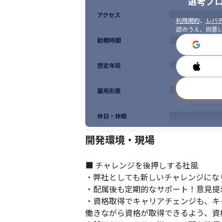
選考プ
アクセス
利用規約
、
レバテ
認のうえ、同意
勤務時間
想定年収
雇用形態
休日・休暇
開発環境・現場
■ チャレンジを後押しする社風

・弊社としても新しいチャレンジにな
・配属後も定期的なサポート！意見提
・資格取得でキャリアチェンジも、キ
働きながら資格が取得できるよう、資