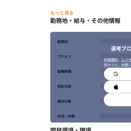
・同じクライアント先で勤務する場合も同じ
もっと見る
勤務地・給与・その他情報
勤務地
選考プ
アクセス
利用規約
、
レバテ
認のうえ、同意
勤務時間
想定年収
雇用形態
休日・休暇
開発環境・現場