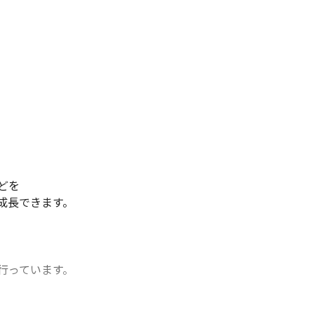
を

長できます。

っています。
