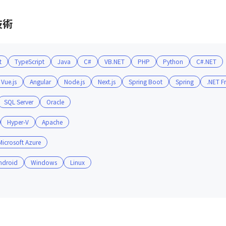
格取得の受講料をサポート。

できるような勤務環境に配慮したり、

技術
を選定したりするなど、無理なくスキルアップできる環境を整え
t
TypeScript
Java
C#
VB.NET
PHP
Python
C#.NET
様評価」の3つの視点から、1人ひとりの日々の活動を正当に評
でなくヒューマンスキルも網羅。

Vue.js
Angular
Node.js
Next.js
Spring Boot
Spring
.NET 
設けることで、頑張りをきちんと評価しています。
SQL Server
Oracle
Hyper-V
Apache
Microsoft Azure
ndroid
Windows
Linux