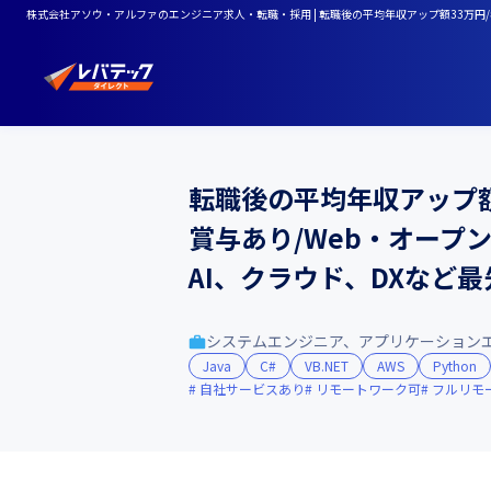
株式会社アソウ・アルファのエンジニア求人・転職・採用 | 転職後の平均年収アップ額33万円/
転職後の平均年収アップ額3
賞与あり/Web・オー
AI、クラウド、DXなど
システムエンジニア、アプリケーション
Java
C#
VB.NET
AWS
Python
自社サービスあり
リモートワーク可
フルリモ