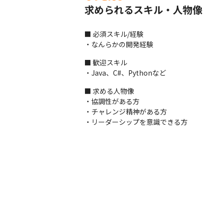
求められるスキル・人物像
開発手法：アジャイル
※常駐先での勤務：あり
■ 必須スキル/経験

・なんらかの開発経験
＜配属先の決め方＞

案件ありきではなく、あなたの希望をヒア
■ 歓迎スキル

・Java、C#、Pythonなど
■ この仕事の面白み、魅力

・麻生グループの安定した基盤のもと、エン
■ 求める人物像

麻生グループの総売上は8,000億円を超え
・協調性がある方

あなたの希望に合わせた案件をお任せでき
・チャレンジ精神がある方

・リーダーシップを意識できる方
実際に、上流工程の経験の無かったメンバー
金融機関や通信企業の業務アプリ開発プロ
・AI×自社サービスに携われます

将来的には、AI技術を搭載した自社サービ
AIの分野にチャレンジでき、技術者として
現状取り組んでいるのは自動運転や生成AI
・メタバース領域に携われます

大手企業も興味をしめしているメタバース