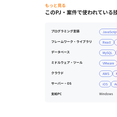
働きながら資格が取得できるよう、資
もっと見る
金銭面だけでなく、学べる時間を確保
このPJ・案件で使われている
働きながら学べる内容のプロジェクト
・成果は正当に評価します

プログラミング言語
JavaScrip
「自己評価」、「会社評価」、「お客
スキル評価シートは、技術スキルだけ
フレームワーク・ライブラリ
React
四半期ごとに達成度を確認する機会を
データベース
MySQL
ミドルウェア・ツール
VMware
クラウド
AWS
サーバー・OS
iOS
A
支給PC
Windows