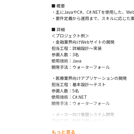
■ 概要

・主にJavaやC#、C#.NETを使用した、
・要件定義から運用まで、スキルに応じた
■ 詳細

＜プロジェクト例＞

・金融業界向けWebサイトの開発

担当工程：詳細設計～実装

参画人数：3名

使用技術：Java

開発手法：ウォーターフォール
・医療業界向けアプリケーションの開発

担当工程：基本設計～テスト

参画人数：5名

使用技術：C#.NET

開発手法：ウォーターフォール
・メーカー向け基盤システム開発

担当工程：要件定義～テスト

参画人数：10名

もっと見る
使用技術：Java
