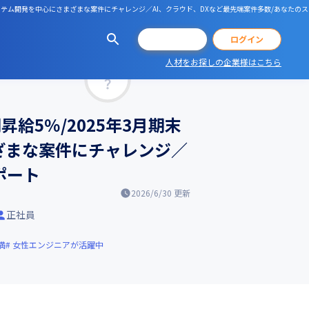
リ・システム開発を中心にさまざまな案件にチャレンジ／AI、クラウド、DXなど最先端案件多数/あなたの
会員登録
ログイン
人材をお探しの企業様はこちら
マッチ率
昇給5％/2025年3月期末
ざまな案件にチャレンジ／
ポート
2026/6/30
更新
正社員
満
女性エンジニアが活躍中