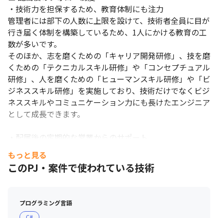
・技術力を担保するため、教育体制にも注力

管理者には部下の人数に上限を設けて、技術者全員に目が
行き届く体制を構築しているため、1人にかける教育の工
数が多いです。

そのほか、志を磨くための「キャリア開発研修」、技を磨
くための「テクニカルスキル研修」や「コンセプチュアル
研修」、人を磨くための「ヒューマンスキル研修」や「ビ
ジネススキル研修」を実施しており、技術だけでなくビジ
ネススキルやコミュニケーション力にも長けたエンジニア
として成長できます。

・配属後の定期的な営業からのサポート

案件に配属された後は、当社の営業が取引先企業へ定期的
もっと見る
に訪問し、エンジニアが働きやすい環境をバックアップす
このPJ・案件で使われている技術
るために意見提示や状況のヒアリングを積極的に行ってい
ます。

プログラミング言語
・資格取得でキャリアチェンジも、キャリアアップも応援
C#