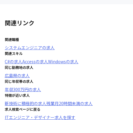
関連リンク
関連職種
システムエンジニア
の求人
関連スキル
C#
の求人
Access
の求人
Windows
の求人
同じ勤務地の求人
広島県
の求人
同じ年収帯の求人
年収
300万円
の求人
特徴が近い求人
新技術に積極的
の求人
残業月20時間未満
の求人
求人検索ページに戻る
ITエンジニア・デザイナー求人を探す