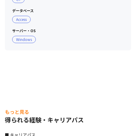
します

働きながら資格が取得できるよう、資格取得の受講料をサ
データベース
ポート。

Access
金銭面だけでなく、学べる時間を確保できるような勤務環
境に配慮したり、働きながら学べる内容のプロジェクトを
サーバー・OS
選定したりするなど、無理なくスキルアップできる環境を
Windows
整えています。

・成果は正当に評価します

「自己評価」、「会社評価」、「お客様評価」の3つの視
点から、1人ひとりの日々の活動を正当に評価していま
す。

スキル評価シートは、技術スキルだけでなくヒューマンス
キルも網羅。

四半期ごとに達成度を確認する機会を設けることで、頑張
りをきちんと評価しています。
もっと見る
得られる経験・キャリアパス
■ キャリアパス
