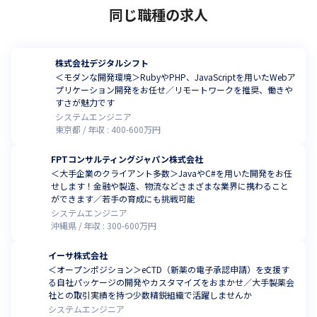
同じ職種の求人
株式会社デジタルシフト
＜モダンな開発環境＞RubyやPHP、JavaScriptを用いたWebア
プリケーション開発をお任せ／リモートワークを推奨、働きや
すさが魅力です
システムエンジニア
東京都
年収 :
400
-
600
万円
FPTコンサルティングジャパン株式会社
＜大手企業のクライアント多数＞JavaやC#を用いた開発をお任
せします！金融や製造、物流などさまざまな業界に携わること
ができます／若手の育成にも挑戦可能
システムエンジニア
沖縄県
年収 :
300
-
600
万円
イーサ株式会社
＜オープンポジション＞eCTD（新薬の電子承認申請）を支援す
る自社パッケージの開発やカスタマイズをおまかせ／大手製薬会
社との取引実績を持つ少数精鋭組織で活躍しませんか
システムエンジニア