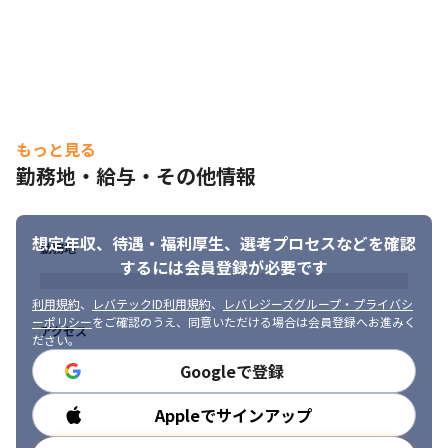
もっと見る
勤務地・給与・その他情報
想定年収、待遇・福利厚生、
選考プロセスなどを確認
勤務地
するには会員登録が必要です
利用規約
、
レバテックID利用規約
、
レバレジーズグループ・プライバシ
ーポリシー
をご確認のうえ、同意いただける場合は会員登録へお進みく
アクセス
ださい。
Googleで登録
Appleでサインアップ
勤務時間