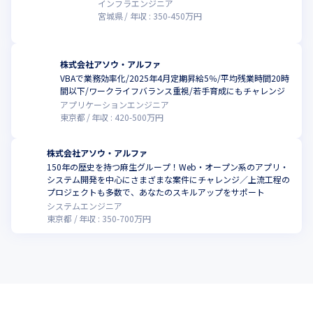
インフラエンジニア
宮城県
年収 :
350
-
450
万円
株式会社アソウ・アルファ
VBAで業務効率化/2025年4月定期昇給5％/平均残業時間20時
間以下/ワークライフバランス重視/若手育成にもチャレンジ
アプリケーションエンジニア
東京都
年収 :
420
-
500
万円
株式会社アソウ・アルファ
150年の歴史を持つ麻生グループ！Web・オープン系のアプリ・
システム開発を中心にさまざまな案件にチャレンジ／上流工程の
プロジェクトも多数で、あなたのスキルアップをサポート
システムエンジニア
東京都
年収 :
350
-
700
万円