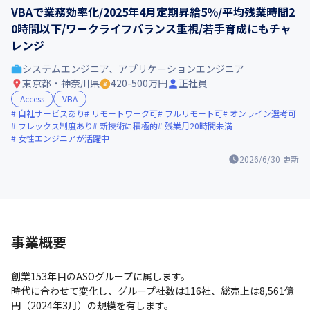
VBAで業務効率化/2025年4月定期昇給5％/平均残業時間2
0時間以下/ワークライフバランス重視/若手育成にもチャ
レンジ
システムエンジニア、アプリケーションエンジニア
東京都・神奈川県
420-500万円
正社員
Access
VBA
自社サービスあり
リモートワーク可
フルリモート可
オンライン選考可
フレックス制度あり
新技術に積極的
残業月20時間未満
女性エンジニアが活躍中
2026/6/30
更新
事業概要
創業153年目のASOグループに属します。

時代に合わせて変化し、グループ社数は116社、総売上は8,561億
円（2024年3月）の規模を有します。
