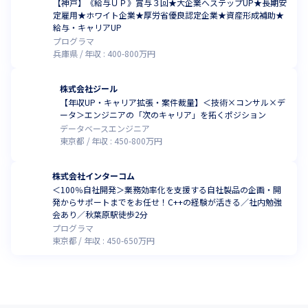
【神戸】《給与ＵＰ》賞与３回★大企業へステップUP★長期安
定雇用★ホワイト企業★厚労省優良認定企業★資産形成補助★
給与・キャリアUP
プログラマ
兵庫県
年収 :
400
-
800
万円
株式会社ジール
【年収UP・キャリア拡張・案件裁量】＜技術×コンサル×デ
ータ＞エンジニアの「次のキャリア」を拓くポジション
データベースエンジニア
東京都
年収 :
450
-
800
万円
株式会社インターコム
＜100％自社開発＞業務効率化を支援する自社製品の企画・開
発からサポートまでをお任せ！C++の経験が活きる／社内勉強
会あり／秋葉原駅徒歩2分
プログラマ
東京都
年収 :
450
-
650
万円