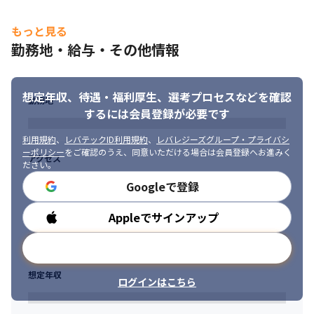
大手企業も興味をしめしているメタバース領域へのチャレンジも
スタートさせています。
もっと見る
・同じクライアント先で勤務する場合も同じ業務を継続するので
勤務地・給与・その他情報
はなく、1～3年を目安にステップアップを図ります
想定年収、待遇・福利厚生、
選考プロセスなどを確認
勤務地
するには会員登録が必要です
利用規約
、
レバテックID利用規約
、
レバレジーズグループ・プライバシ
ーポリシー
をご確認のうえ、同意いただける場合は会員登録へお進みく
アクセス
ださい。
Googleで登録
Appleでサインアップ
勤務時間
メールアドレスで登録
想定年収
ログインはこちら