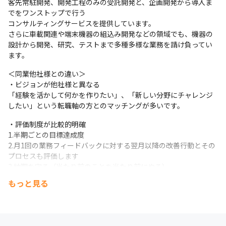
客先常駐開発、開発工程のみの受託開発と、企画開発から導入ま
でをワンストップで行う

コンサルティングサービスを提供しています。

さらに車載関連や端末機器の組込み開発などの領域でも、機器の
設計から開発、研究、テストまで多種多様な業務を請け負ってい
ます。
＜同業他社様との違い＞

・ビジョンが他社様と異なる

「経験を活かして何かを作りたい」、「新しい分野にチャレンジ
したい」という転職軸の方とのマッチングが多いです。
・評価制度が比較的明確

1.半期ごとの目標達成度

2.月1回の業務フィードバックに対する翌月以降の改善行動とその
プロセスも評価します

3.納期を守る（当たり前のことを当たり前にやる）

以上3点について、半期ごとに貴方様、アソウ・アルファ、お客様
もっと見る
で点数をつけるイメージです。

その結果で賞与、昇給額が変動します。賞与は年会最大6カ月の実
績あり。（2024年度平均は年間4.0カ月）