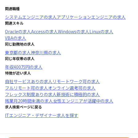
関連職種
システムエンジニア
の求人
アプリケーションエンジニア
の求人
関連スキル
Oracle
の求人
Access
の求人
Windows
の求人
Linux
の求人
VBA
の求人
同じ勤務地の求人
東京都
の求人
神奈川県
の求人
同じ年収帯の求人
年収
400万円
の求人
特徴が近い求人
自社サービスあり
の求人
リモートワーク可
の求人
フルリモート可
の求人
オンライン選考可
の求人
フレックス制度あり
の求人
新技術に積極的
の求人
残業月20時間未満
の求人
女性エンジニアが活躍中
の求人
求人検索ページに戻る
ITエンジニア・デザイナー求人を探す