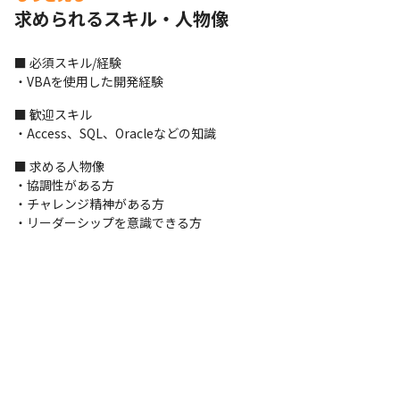
に沿った案件を営業が開拓し、アサインします。
求められるスキル・人物像
■ この仕事の面白み、魅力

・麻生グループの安定した基盤のもと、エンジニアの希望を考慮
■ 必須スキル/経験

した案件獲得が可能

・VBAを使用した開発経験
麻生グループの総売上は8,000億円を超え、安定的に依頼があるた
■ 歓迎スキル

め、景気に左右されず、

・Access、SQL、Oracleなどの知識
あなたの希望に合わせた案件をお任せできます。
■ 求める人物像

実際に、上流工程の経験の無かったメンバーからの「運用・保守
・協調性がある方

から上流工程へ移りたい」という希望に対し、

・チャレンジ精神がある方

金融機関や通信企業の業務アプリ開発プロジェクトの、要件定義
・リーダーシップを意識できる方
を任せたことがあります。
・AI×自社サービスにも関わっています

将来的には、AI技術を搭載した自社サービスの展開を構想してい
るため、機械学習を含む、

AIの分野にチャレンジでき、技術者としてトレンド技術を習得す
ることができます。

現状取り組んでいるのは自動運転や生成AI関係です。
・メタバース領域にもチャレンジしています
