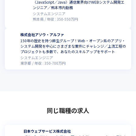
〈JavaScript／Java〉通信業界向けWEBシステム開発エ
ンジニア／熊本市内勤務
システムエンジニア
熊本県
年収 :
350
-
550
万円
株式会社アソウ・アルファ
150年の歴史を持つ麻生グループ！Web・オープン系のアプリ・
システム開発を中心にさまざまな案件にチャレンジ／上流工程の
プロジェクトも多数で、あなたのスキルアップをサポート
システムエンジニア
東京都
年収 :
350
-
700
万円
同じ職種の求人
日本ウェブサービス株式会社