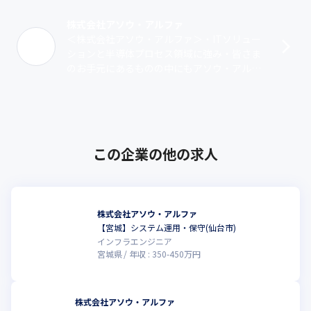
・アットホームな社風

人物面の採用基準が「相手の立場で考えて行動できる」のため、

株式会社アソウ・アルファ
協調性を重んじるタイプが多く、アットホームな雰囲気に繋がっ
＜株式会社アソウ・アルファ＞・ITソリュー
ています。
ションと半導体プロセス領域に強み・皆さま
のお手元にあるものの中にもアソウ・アルフ
＜貴方がどうなりたいかでステップが変化＞

ァの技術が込められているかもしれません・1
・案件ありきの採用は行っておらず、貴方が将来どうなりたいか
995年9月6日設立。2025年度で･･･
（目標）から逆算してキャリアを考えます

・希望の案件に携われる確率は2020年度～2024年度実績は100%
です

・アソウ・アルファとしては、「自社製品を世に出す」に強い思
この企業の他の求人
いがあり、よりモチベーションが高まる（スキルUPにつながる）
よう、可能な限り寄り添うスタイルです
株式会社アソウ・アルファ
【宮城】システム運用・保守(仙台市)
インフラエンジニア
宮城県
年収 :
350
-
450
万円
株式会社アソウ・アルファ