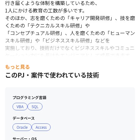
行き届くような体制を構築しているため、

1人にかける教育の工数が多いです。

そのほか、志を磨くための「キャリア開発研修」、技を磨
くための「テクニカルスキル研修」や

「コンセプチュアル研修」、人を磨くための「ヒューマン
スキル研修」や「ビジネススキル研修」などを

実施しており、技術だけでなくビジネススキルやコミュニ
ケーション力にも長けたエンジニアとして成長できます。

もっと見る
・配属後も定期的な営業からのサポートがあります

このPJ・案件で使われている技術
案件に配属された後は、当社の営業が取引先企業へ定期的
に訪問し、

エンジニアが働きやすい環境をバックアップするために意
プログラミング言語
見提示や状況のヒアリングなどを積極的に行っています。

VBA
SQL
・資格取得でキャリアチェンジも、キャリアアップも応援
データベース
します

Oracle
Access
働きながら資格が取得できるよう、資格取得の受講料をサ
ポート。

サーバー・OS