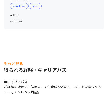
金銭面だけでなく、学べる時間を確保できるような勤務環
Windows
Linux
境に配慮したり、

働きながら学べる内容のプロジェクトを選定したりするな
支給PC
ど、無理なくスキルアップできる環境を整えています。

Windows
・成果は正当に評価します

「自己評価」、「会社評価」、「お客様評価」の3つの視
点から、1人ひとりの日々の活動を正当に評価していま
す。

スキル評価シートは、技術スキルだけでなくヒューマンス
キルも網羅。

もっと見る
四半期ごとに達成度を確認する機会を設けることで、頑張
得られる経験・キャリアパス
りをきちんと評価しています。
■キャリアパス

ご経験を活かす、伸ばす。また育成などのリーダーやマネジメン
トにもチャレンジ可能。