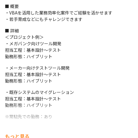
■ 概要

・VBAを活用した業務効率化案件でご経験を活かせます

・若手育成などにもチャレンジできます
■ 詳細

＜プロジェクト例＞

・メガバンク向けツール開発

担当工程：基本設計～テスト

勤務形態：ハイブリット
・メーカー向けテストツール開発

担当工程：基本設計～テスト

勤務形態：ハイブリット
・既存システムのマイグレーション

担当工程：基本設計～テスト

勤務形態：ハイブリット
※常駐先での勤務：あり
＜配属先の決め方＞

案件ありきではなく、あなたの希望をヒアリングした上で、希望
もっと見る