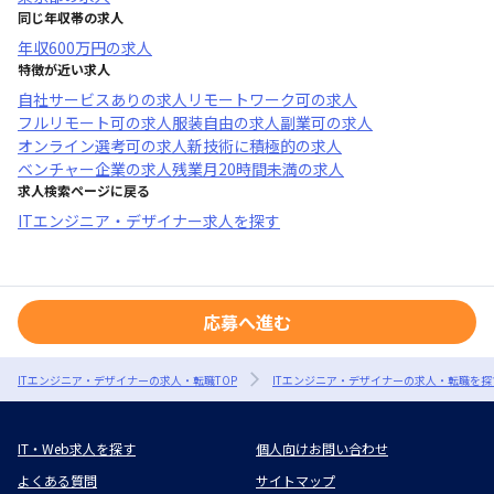
同じ年収帯の求人
年収
600万円
の求人
特徴が近い求人
自社サービスあり
の求人
リモートワーク可
の求人
フルリモート可
の求人
服装自由
の求人
副業可
の求人
オンライン選考可
の求人
新技術に積極的
の求人
ベンチャー企業
の求人
残業月20時間未満
の求人
求人検索ページに戻る
ITエンジニア・デザイナー求人を探す
応募へ進む
ITエンジニア・デザイナーの求人・転職TOP
ITエンジニア・デザイナーの求人・転職を探
IT・Web求人を探す
個人向けお問い合わせ
よくある質問
サイトマップ