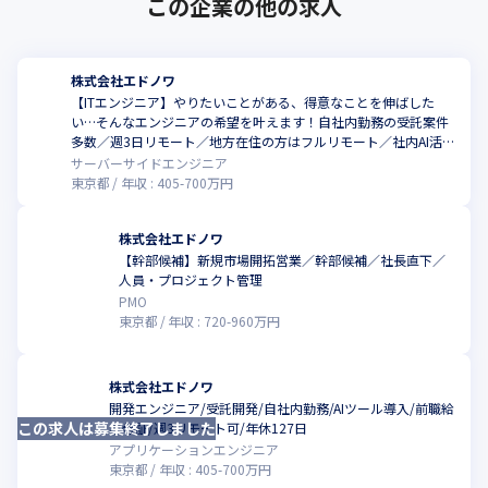
この企業の他の求人
株式会社エドノワ
【ITエンジニア】やりたいことがある、得意なことを伸ばした
い…そんなエンジニアの希望を叶えます！自社内勤務の受託案件
こ
多数／週3日リモート／地方在住の方はフルリモート／社内AI活用
推進中！
サーバーサイドエンジニア
東京都
年収 :
405
-
700
万円
株式会社エドノワ
【幹部候補】新規市場開拓営業／幹部候補／社長直下／
人員・プロジェクト管理
PMO
東京都
年収 :
720
-
960
万円
株式会社エドノワ
開発エンジニア/受託開発/自社内勤務/AIツール導入/前職給
この求人は募集終了しました
与保証/週3リモート可/年休127日
アプリケーションエンジニア
東京都
年収 :
405
-
700
万円