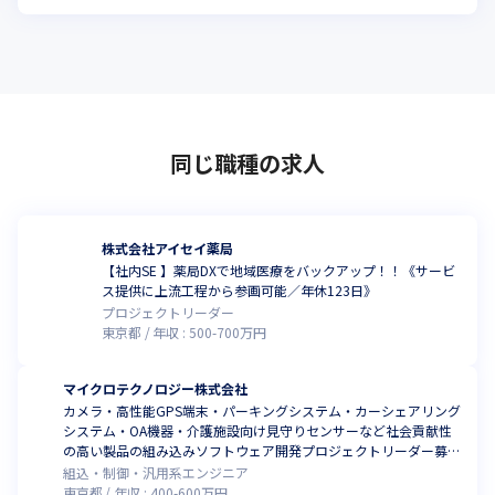
同じ職種の求人
株式会社アイセイ薬局
【社内SE 】薬局DXで地域医療をバックアップ！！《サービ
ス提供に上流工程から参画可能／年休123日》
プロジェクトリーダー
東京都
年収 :
500
-
700
万円
マイクロテクノロジー株式会社
カメラ・高性能GPS端末・パーキングシステム・カーシェアリング
システム・OA機器・介護施設向け見守りセンサーなど社会貢献性
の高い製品の組み込みソフトウェア開発プロジェクトリーダー募集
◆《在宅勤務&フレックスタイム制あり》《年間休日126日》
組込・制御・汎用系エンジニア
東京都
年収 :
400
-
600
万円