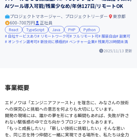
AIツール導入可能/残業少なめ/年休127日/リモートOK
プロジェクトマネージャー、プロジェクトリーダー
東京都
600-700万円
正社員
React
TypeScript
Java
PHP
Python
自社サービスあり
リモートワーク可
フルリモート可
服装自由
副業可
オンライン選考可
新技術に積極的
ベンチャー企業
残業月20時間未満
2025/11/13
更新
事業概要
エドノワは「エンジニアファースト」を理念に、みなさんの技術
への探究心と挑戦への意志を何よりも大切にしています。

開発の現場には、誰かの夢を形にする瞬間もあれば、失敗が許さ
れない緊張感の中で立ち向かうプロジェクトもあります。

「もっと成長したい」「新しい技術に挑戦したい」そんな思い
を、同じ志を持つ仲間と一緒に実現できる場所を、私たちは全力