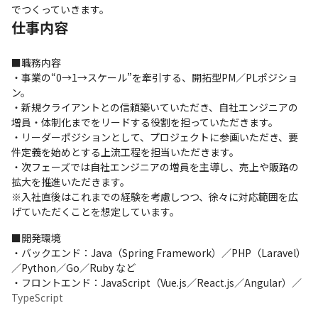
でつくっていきます。
仕事内容
■職務内容

・事業の“0→1→スケール”を牽引する、開拓型PM／PLポジショ
ン。

・新規クライアントとの信頼築いていただき、自社エンジニアの
増員・体制化までをリードする役割を担っていただきます。

・リーダーポジションとして、プロジェクトに参画いただき、要
件定義を始めとする上流工程を担当いただきます。

・次フェーズでは自社エンジニアの増員を主導し、売上や販路の
拡大を推進いただきます。

※入社直後はこれまでの経験を考慮しつつ、徐々に対応範囲を広
げていただくことを想定しています。
■開発環境

・バックエンド：Java（Spring Framework）／PHP（Laravel）
／Python／Go／Ruby など

・フロントエンド：JavaScript（Vue.js／React.js／Angular）／
TypeScript