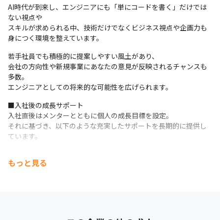
AI時代が到来し、エンジニアにも「単にコードを書く」だけでは
ない視点や

スキルが求められる中、技術だけでなくビジネス視点や企画力も
身につく環境を整えています。
若手社員でも積極的に提案しやすい風土があり、

会社の方向性や新規事業にあなたの意見が反映されるチャンスも
多数。

エンジニアとしての将来的な可能性を広げられます。
■入社後の成長サポート

入社直後はメンターとともに個人の成長目標を設定。

それに基づき、以下のような充実したサポートを長期的に提供し
ています。
◇短期集中型の技術研修（eラーニングなど）

もっと見る
◇資格取得報奨金制度、書籍購入費補助

◇社外セミナー・講習会参加費負担

◇社員表彰制度による成果の評価

◇上長やメンターとの定期的なキャリア面談（毎月）