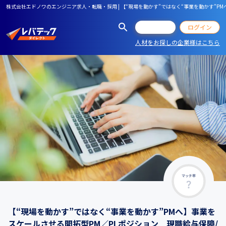
株式会社エドノワのエンジニア求人・転職・採用 | 【“現場を動かす”ではなく“事業を動かす”PM
会員登録
ログイン
人材をお探しの企業様はこちら
マッチ率
【“現場を動かす”ではなく“事業を動かす”PMへ】事業を
スケールさせる開拓型PM／PLポジション 現職給与保障/