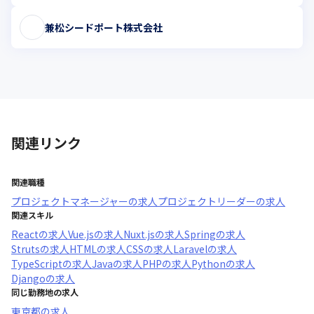
兼松シードポート株式会社
関連リンク
関連職種
プロジェクトマネージャー
の求人
プロジェクトリーダー
の求人
関連スキル
React
の求人
Vue.js
の求人
Nuxt.js
の求人
Spring
の求人
Struts
の求人
HTML
の求人
CSS
の求人
Laravel
の求人
TypeScript
の求人
Java
の求人
PHP
の求人
Python
の求人
Django
の求人
同じ勤務地の求人
東京都
の求人