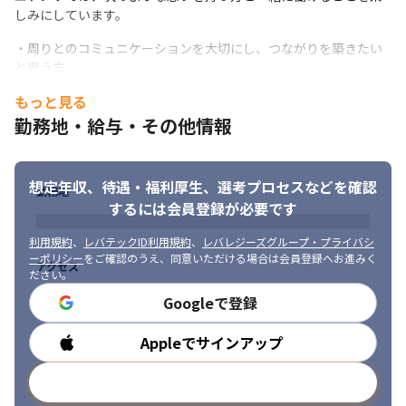
しみにしています。
・周りとのコミュニケーションを大切にし、つながりを築きたい
と思う方

・新しい技術に興味を持ち、自分のものにしていきたい方

もっと見る
・仕事もプライベートも、どちらも充実させたいと考えている方

勤務地・給与・その他情報
・「誰かがやるのを待つ」よりも「まずは自分がやってみよう」
と思える方

・働きやすい職場環境を一緒に作っていきたいと思う方
想定年収、待遇・福利厚生、
選考プロセスなどを確認
勤務地
するには会員登録が必要です
利用規約
、
レバテックID利用規約
、
レバレジーズグループ・プライバシ
ーポリシー
をご確認のうえ、同意いただける場合は会員登録へお進みく
アクセス
ださい。
Googleで登録
Appleでサインアップ
勤務時間
メールアドレスで登録