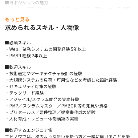
■当ポジションの魅力

・システム開発業務にとどまらず、売上創出・販路拡大・新規領
域開拓といった事業づくりに直結するマネジメントに挑戦できま
もっと見る
す。

求められるスキル・人物像
・数名から10名規模への組織拡張をリードし、事業の核を創る経
験を得られます。

・会社がキャリアパスの実現を継続的にサポートをします。

■必須スキル

・若手でも積極的にアイデアを出しやすく、自分の提案を試せる
・Web／業務システムの開発経験 5年以上

環境です。

・PM/PL経験 2年以上
・AI／アジャイル開発研究室から、定期的な技術情報提供やスキ
■歓迎スキル

ルアップ支援あり

・技術選定やアーキテクチャ設計の経験

・全社で「4勤3休」など働きやすさを追求中
・大規模システムの負荷・可用性などを考慮した設計経験

・セキュリティ対策の経験

・テックリード経験

・アジャイル/スクラム開発の実務経験

・PMP／スクラムマスター／PMBOK 等の知見や資格

・プリセールス／要件整理／提案書作成の経験

・人材育成・レビュー体制構築の実績
■歓迎するエンジニア像

エドノワでは、次のような想いを持つ方と一緒に働けることを楽